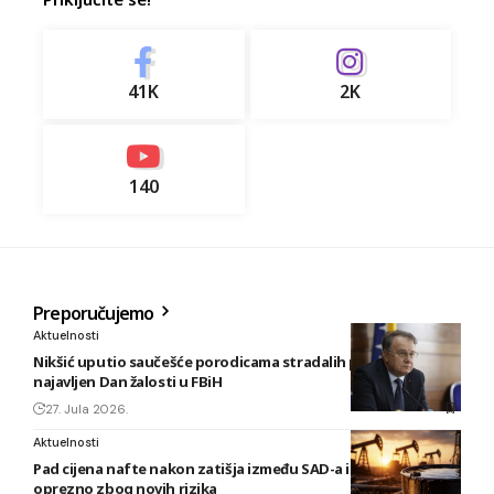
41K
2K
140
Preporučujemo
Aktuelnosti
Nikšić uputio saučešće porodicama stradalih planinara,
najavljen Dan žalosti u FBiH
27. Jula 2026.
Aktuelnosti
Pad cijena nafte nakon zatišja između SAD-a i Irana, tržište
oprezno zbog novih rizika