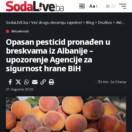
Aa
SodaLIVE.ba / Već drugu deceniju zajedno!
>
Blog
>
Društvo
>
Aktuelnosti
Aktuelnosti
Opasan pesticid pronađen u
breskvama iz Albanije –
upozorenje Agencije za
sigurnost hrane BiH
1 Min. Za Čitanje
27. Augusta 2025.