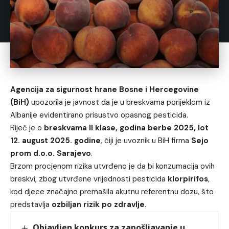
Agencija za sigurnost hrane Bosne i Hercegovine
(BiH)
upozorila je javnost da je u breskvama porijeklom iz
Albanije evidentirano prisustvo opasnog pesticida.
Riječ je o
breskvama II klase, godina berbe 2025, lot
12. august 2025. godine
, čiji je uvoznik u BiH firma
Sejo
prom d.o.o. Sarajevo
.
Brzom procjenom rizika utvrđeno je da bi konzumacija ovih
breskvi, zbog utvrđene vrijednosti pesticida
klorpirifos
,
kod djece značajno premašila akutnu referentnu dozu, što
predstavlja
ozbiljan rizik po zdravlje
.
Objavljen konkurs za zapošljavanje u