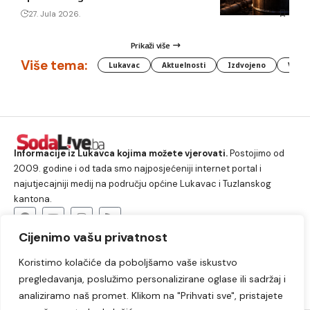
27. Jula 2026.
Prikaži više
Više tema:
Lukavac
Aktuelnosti
Izdvojeno
Vlada
Informacije iz Lukavca kojima možete vjerovati.
Postojimo od
2009. godine i od tada smo najposjećeniji internet portal i
najutjecajniji medij na području općine Lukavac i Tuzlanskog
kantona.
Cijenimo vašu privatnost
O nama
Koristimo kolačiće da poboljšamo vaše iskustvo
Lukavac
Društvo
Crna hronika
Sport
pregledavanja, poslužimo personalizirane oglase ili sadržaj i
Kultura
Kolumne
Slobodno vrijeme
analiziramo naš promet. Klikom na "Prihvati sve", pristajete