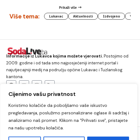
Prikaži više
Više tema:
Lukavac
Aktuelnosti
Izdvojeno
Vlada
Informacije iz Lukavca kojima možete vjerovati.
Postojimo od
2009. godine i od tada smo najposjećeniji internet portal i
najutjecajniji medij na području općine Lukavac i Tuzlanskog
kantona.
Cijenimo vašu privatnost
O nama
Koristimo kolačiće da poboljšamo vaše iskustvo
Lukavac
Društvo
Crna hronika
Sport
pregledavanja, poslužimo personalizirane oglase ili sadržaj i
Kultura
Kolumne
Slobodno vrijeme
analiziramo naš promet. Klikom na "Prihvati sve", pristajete
na našu upotrebu kolačića.
2009. – 2024. © Lukavački info portal – SodaLIVE.ba. Sva prava