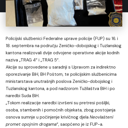
Policijski službenici Federalne uprave policije (FUP) su 16. i
18. septembra na području Zeničko-dobojskog i Tuzlanskog
kantona realizovali dvije odvojene operativne akcije kodnih
naziva „TRAG 4“ i „TRAG 5“.
Akcije su sprovedene u saradnji s Upravom za indirektno
oporezivanje BiH, BH Poštom, te policijskim službenicima
ministarstava unutrašnjih poslova Zeničko-dobojskog i
Tuzlanskog kantona, a pod nadzorom Tužilaštva BiH i po
naredbi Suda BiH.
„Tokom realizacije naredbi izvršeni su pretresi pošiljki,
osoba, stambenih i pomoćnih objekata, zbog postojanja
osnova sumnje u počinjenje krivičnog djela
Neovlašteni
promet opojnim drogama
“, saopćeno je iz FUP-a.