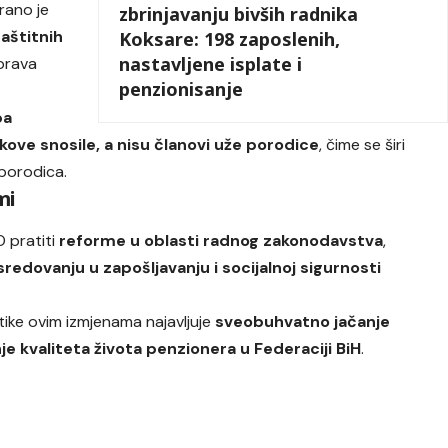
rano je
zbrinjavanju bivših radnika
aštitnih
Koksare: 198 zaposlenih,
nastavljene isplate i
prava
penzionisanje
pa
škove snosile, a nisu članovi uže porodice
, čime se širi
 porodica.
mi
O pratiti
reforme u oblasti radnog zakonodavstva
,
redovanju u zapošljavanju i socijalnoj sigurnosti
itike ovim izmjenama najavljuje
sveobuhvatno jačanje
je kvaliteta života penzionera u Federaciji BiH
.