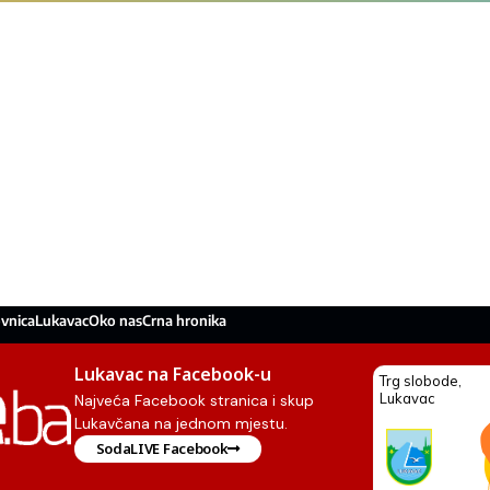
vnica
Lukavac
Oko nas
Crna hronika
Lukavac na Facebook-u
Najveća Facebook stranica i skup
Lukavčana na jednom mjestu.
SodaLIVE Facebook