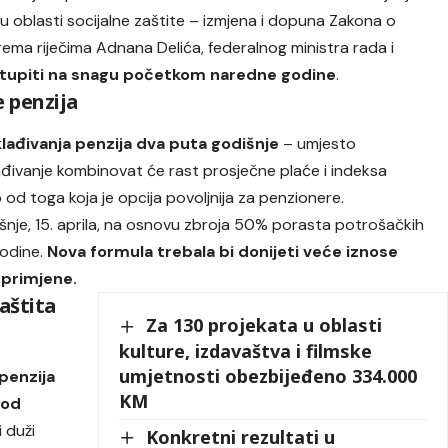
 u oblasti socijalne zaštite – izmjena i dopuna Zakona o
Prema riječima Adnana Delića, federalnog ministra rada i
stupiti na snagu početkom naredne godine
.
 penzija
lađivanja penzija dva puta godišnje
– umjesto
đivanje kombinovat će rast prosječne plaće i indeksa
od toga koja je opcija povoljnija za penzionere.
šnje, 15. aprila, na osnovu zbroja 50% porasta potrošačkih
godine.
Nova formula trebala bi donijeti veće iznose
 primjene.
zaštita
Za 130 projekata u oblasti
kulture, izdavaštva i filmske
umjetnosti obezbijeđeno 334.000
 penzija
KM
 od
i duži
Konkretni rezultati u