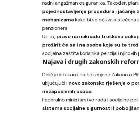
radni angažman osiguranika. Također, plani
pojednostavljenje procedura i jačanje z
mehanizama
kako bi se očuvala stečena 
penzionera.
Uz to,
pravo na naknadu troškova poko
proširit će se i na osobe koje su te tro
socijalna zaštita korisnika penzija i njihovih
Najava i drugih zakonskih refor
Delić je istakao i da će izmjene Zakona o PI
uključujući i
novo zakonsko rješenje o pos
nezaposlenih osoba
.
Federalno ministarstvo rada i socijalne pol
sistema socijalne sigurnosti i poboljšan