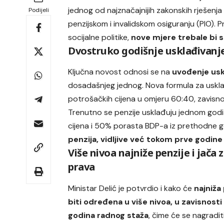
jednog od najznačajnijih zakonskih rješenja
Podijeli
penzijskom i invalidskom osiguranju (PIO). 
socijalne politike,
nove mjere trebale bi 
Dvostruko godišnje usklađivanje
Ključna novost odnosi se na
uvođenje usk
dosadašnjeg jednog. Nova formula za uskla
potrošačkih cijena u omjeru 60:40, zavisno 
Trenutno se penzije usklađuju jednom godi
cijena i 50% porasta BDP-a iz prethodne 
penzija, vidljive već tokom prve godine
Više nivoa najniže penzije i jača 
prava
Ministar Delić je potvrdio i kako će
najniža
biti određena u više nivoa, u zavisnosti
godina radnog staža
, čime će se nagradit