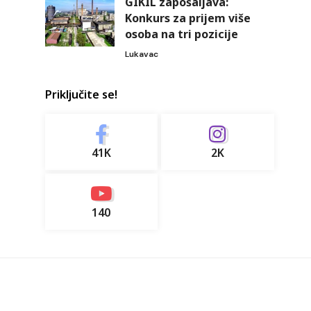
GIKIL zapošaljava:
Konkurs za prijem više
osoba na tri pozicije
Lukavac
Priključite se!
41K
2K
140