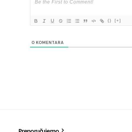
{}
[+]
0
KOMENTARA
Preporučujemo