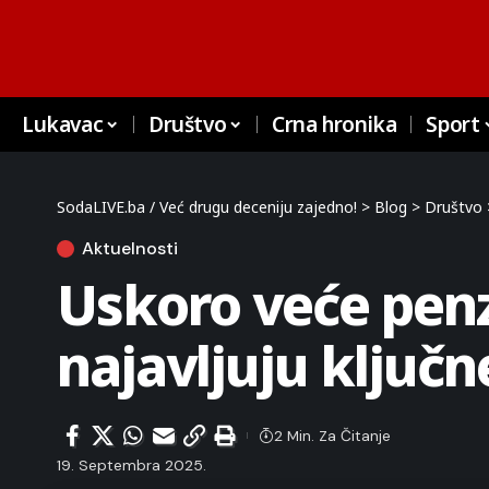
Lukavac
Društvo
Crna hronika
Sport
SodaLIVE.ba / Već drugu deceniju zajedno!
>
Blog
>
Društvo
Aktuelnosti
Uskoro veće penzi
najavljuju ključ
2 Min. Za Čitanje
19. Septembra 2025.