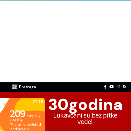
Pretraga
30
godina
Lukavčani su bez pitke
vode!