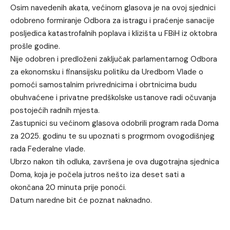
Osim navedenih akata, većinom glasova je na ovoj sjednici
odobreno formiranje Odbora za istragu i praćenje sanacije
posljedica katastrofalnih poplava i klizišta u FBiH iz oktobra
prošle godine.
Nije odobren i predloženi zaključak parlamentarnog Odbora
za ekonomsku i finansijsku politiku da Uredbom Vlade o
pomoći samostalnim privrednicima i obrtnicima budu
obuhvaćene i privatne predškolske ustanove radi očuvanja
postojećih radnih mjesta.
Zastupnici su većinom glasova odobrili program rada Doma
za 2025. godinu te su upoznati s progrmom ovogodišnjeg
rada Federalne vlade.
Ubrzo nakon tih odluka, završena je ova dugotrajna sjednica
Doma, koja je počela jutros nešto iza deset sati a
okončana 20 minuta prije ponoći.
Datum naredne bit će poznat naknadno.