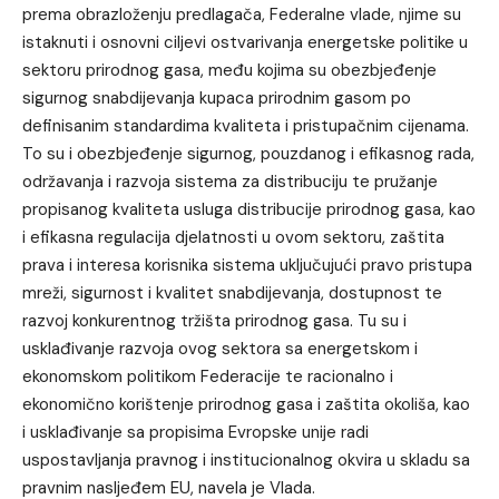
prema obrazloženju predlagača, Federalne vlade, njime su
istaknuti i osnovni ciljevi ostvarivanja energetske politike u
sektoru prirodnog gasa, među kojima su obezbjeđenje
sigurnog snabdijevanja kupaca prirodnim gasom po
definisanim standardima kvaliteta i pristupačnim cijenama.
To su i obezbjeđenje sigurnog, pouzdanog i efikasnog rada,
održavanja i razvoja sistema za distribuciju te pružanje
propisanog kvaliteta usluga distribucije prirodnog gasa, kao
i efikasna regulacija djelatnosti u ovom sektoru, zaštita
prava i interesa korisnika sistema uključujući pravo pristupa
mreži, sigurnost i kvalitet snabdijevanja, dostupnost te
razvoj konkurentnog tržišta prirodnog gasa. Tu su i
usklađivanje razvoja ovog sektora sa energetskom i
ekonomskom politikom Federacije te racionalno i
ekonomično korištenje prirodnog gasa i zaštita okoliša, kao
i usklađivanje sa propisima Evropske unije radi
uspostavljanja pravnog i institucionalnog okvira u skladu sa
pravnim nasljeđem EU, navela je Vlada.