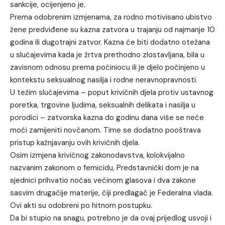
sankcije, ocijenjeno je.
Prema odobrenim izmjenama, za rodno motivisano ubistvo
žene predviđene su kazna zatvora u trajanju od najmanje 10
godina ili dugotrajni zatvor. Kazna će biti dodatno otežana
u slučajevima kada je žrtva prethodno zlostavljana, bila u
zavisnom odnosu prema počiniocu ili je djelo počinjeno u
kontekstu seksualnog nasilja i rodne neravnopravnosti.
U težim slučajevima – poput krivičnih djela protiv ustavnog
poretka, trgovine ljudima, seksualnih delikata i nasilja u
porodici – zatvorska kazna do godinu dana više se neće
moći zamijeniti novčanom. Time se dodatno pooštrava
pristup kažnjavanju ovih krivičnih djela.
Osim izmjena krivičnog zakonodavstva, kolokvijalno
nazvanim zakonom o femicidu, Predstavnički dom je na
sjednici prihvatio noćas većinom glasova i dva zakone
sasvim drugačije materije, čiji predlagač je Federalna vlada.
Ovi akti su odobreni po hitnom postupku.
Da bi stupio na snagu, potrebno je da ovaj prijedlog usvoji i