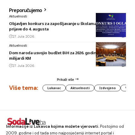
Preporučujemo
Aktuelnosti
Objavljen konkurs za zapošljavanje u školama TK: Rok za
prijave do 4. augusta
27. Jula 2026.
Aktuelnosti
Dom naroda usvojio budžet BiH za 2026. godinu vrijedan 1,58
milijardi KM
27. Jula 2026.
Prikaži više
Više tema:
Lukavac
Aktuelnosti
Izdvojeno
Vlada
Informacije iz Lukavca kojima možete vjerovati.
Postojimo od
2009. godine i od tada smo najposjećeniji internet portal i