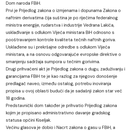
Dom naroda FBiH.
Prvi je Prijedlog zakona o izmjenama i dopunama Zakona o
naftnim derivatima čija suština je po riječima federalnog
ministra energije, rudarstva i industrije Vedrana Lakića,
usklađivanje s odlukom Vijeća ministara BiH odnosno s
pooštravanjem kontrole kvaliteta tečnih naftnih goriva.
Usklađene su i prekršajne odredbe s odlukom Vijeća
ministara, a na osnovu odgovarajuće evropske direktive o
smanjenju sadržaja sumpora u tečnim gorivima.
Drugi prihvaćeni akt je Prijedlog zakona o dugu, zaduživanju i
garancijama FBiH te je kao razlog za njegovo donošenje
predlagač naveo, između ostalog, potrebu inoviranja
propisa u ovoj oblasti budući da je sadašnji zakon star već
18 godina.
Predstavnički dom također je prihvatio Prijedlog zakona
kojim je propisano administrativno davanje gradskog
statusa općini Kiseljak.
Većinu glasova je dobio i Nacrt zakona o gasu u FBiH, a