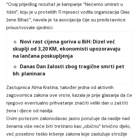
“Ovaj prijedlog rezultat je kampanje “Nećemo umirati u
tišini”, koju je u proteklih 11 mjeseci vodila organizacija Glas
žene Bihać”, navela je ta asocijacija čije su predstavnice
prisustvovale sjednici.
Novi rast cijena goriva u BiH: Dizel već
skuplji od 3,20 KM, ekonomisti upozoravaju
na lančana poskupljenja
Danas Dan žalosti zbog tragične smrti pet
bh. planinara
Zastupnica Alma Kratina, također jedna od aktivnih
zagovornica zakona ove vrste, kazala je prije glasanja da će
njegovo eventualno prihvatanje značiti veliki dan u zaštiti
žena i djece od nasilja.
Ovim potezom zakonodavac jasno poručuje da nasilje nad
ženama više neće biti tretirano kao „obično“ krivično djelo,
već posebno teško kršenje zakona koje zaslužuje strožije