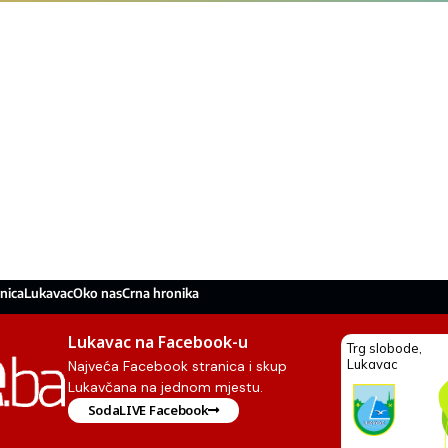
nica
Lukavac
Oko nas
Crna hronika
Lukavac na Facebook-u
Najveća Facebook stranica i skup
Lukavčana na jednom mjestu.
SodaLIVE Facebook