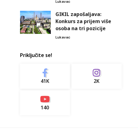
Lukavac
GIKIL zapošaljava:
Konkurs za prijem više
osoba na tri pozicije
Lukavac
Priključite se!
41K
2K
140