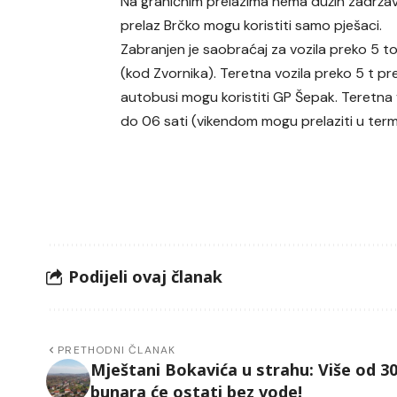
Na graničnim prelazima nema dužih zadržav
prelaz Brčko mogu koristiti samo pješaci.
Zabranjen je saobraćaj za vozila preko 5 
(kod Zvornika). Teretna vozila preko 5 t pr
autobusi mogu koristiti GP Šepak. Teretna
do 06 sati (vikendom mogu prelaziti u term
Podijeli ovaj članak
PRETHODNI ČLANAK
Mještani Bokavića u strahu: Više od 3
bunara će ostati bez vode!