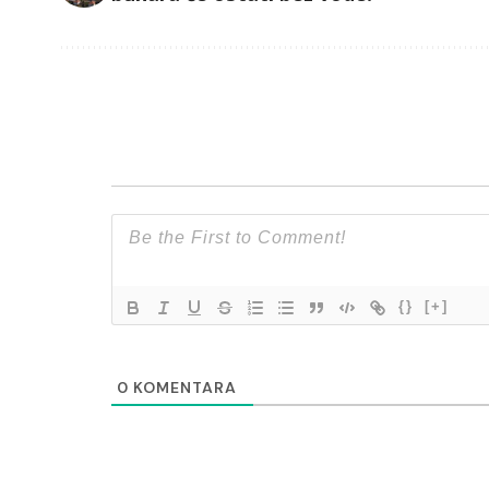
{}
[+]
0
KOMENTARA