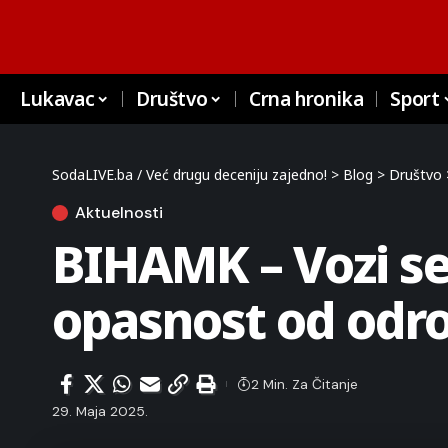
Lukavac
Društvo
Crna hronika
Sport
SodaLIVE.ba / Već drugu deceniju zajedno!
>
Blog
>
Društvo
Aktuelnosti
BIHAMK – Vozi s
opasnost od odr
2 Min. Za Čitanje
29. Maja 2025.