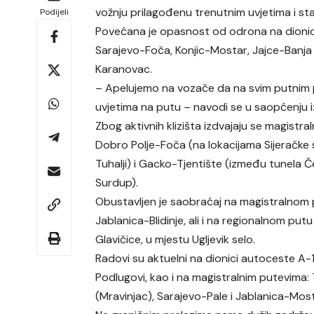
vožnju prilagođenu trenutnim uvjetima i s
Podijeli
Povećana je opasnost od odrona na dionicam
Sarajevo-Foča, Konjic-Mostar, Jajce-Banja
Karanovac.
– Apelujemo na vozače da na svim putnim 
uvjetima na putu – navodi se u saopćenju i
Zbog aktivnih klizišta izdvajaju se magistral
Dobro Polje-Foča (na lokacijama Sijeračke s
Tuhalji) i Gacko-Tjentište (između tunela 
Surdup).
Obustavljen je saobraćaj na magistralnom
Jablanica-Blidinje, ali i na regionalnom putu
Glavičice, u mjestu Ugljevik selo.
Radovi su aktuelni na dionici autoceste A-
Podlugovi, kao i na magistralnim putevima: 
(Mravinjac), Sarajevo-Pale i Jablanica-Mos