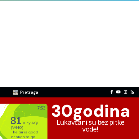
Pretraga
30
godina
Lukavčani su bez pitke
vode!