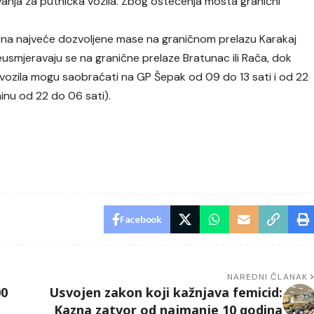
anja za putnička vozila. Zbog oštećenja mosta granični
tona najveće dozvoljene mase na graničnom prelazu Karakaj
eusmjeravaju se na granične prelaze Bratunac ili Rača, dok
 vozila mogu saobraćati na GP Šepak od 09 do 13 sati i od 22
inu od 22 do 06 sati).
Facebook
NAREDNI ČLANAK
00
Usvojen zakon koji kažnjava femicid:
Kazna zatvor od najmanje 10 godina