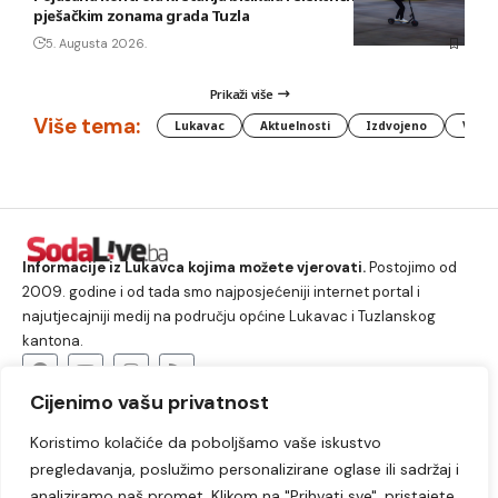
pješačkim zonama grada Tuzla
5. Augusta 2026.
Prikaži više
Više tema:
Lukavac
Aktuelnosti
Izdvojeno
Vlada
Informacije iz Lukavca kojima možete vjerovati.
Postojimo od
2009. godine i od tada smo najposjećeniji internet portal i
najutjecajniji medij na području općine Lukavac i Tuzlanskog
kantona.
Cijenimo vašu privatnost
O nama
Koristimo kolačiće da poboljšamo vaše iskustvo
Lukavac
Društvo
Crna hronika
Sport
pregledavanja, poslužimo personalizirane oglase ili sadržaj i
Kultura
Kolumne
Slobodno vrijeme
analiziramo naš promet. Klikom na "Prihvati sve", pristajete