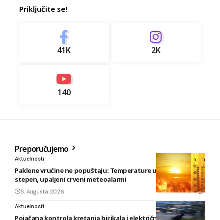
Priključite se!
41K
2K
140
Preporučujemo
Aktuelnosti
Paklene vrućine ne popuštaju: Temperature u BiH i do 41
stepen, upaljeni crveni meteoalarmi
6. Augusta 2026.
Aktuelnosti
Pojačana kontrola kretanja bicikala i električnih romobila u