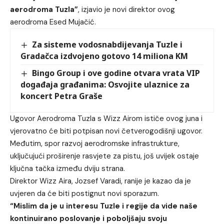
aerodroma Tuzla”
, izjavio je novi direktor ovog
aerodroma Esed Mujačić.
Za sisteme vodosnabdijevanja Tuzle i
Gradačca izdvojeno gotovo 14 miliona KM
Bingo Group i ove godine otvara vrata VIP
događaja građanima: Osvojite ulaznice za
koncert Petra Graše
Ugovor Aerodroma Tuzla s Wizz Airom ističe ovog juna i
vjerovatno će biti potpisan novi četverogodišnji ugovor.
Međutim, spor razvoj aerodromske infrastrukture,
uključujući proširenje rasvjete za pistu, još uvijek ostaje
ključna tačka između dviju strana.
Direktor Wizz Aira, Jozsef Varadi, ranije je kazao da je
uvjeren da će biti postignut novi sporazum.
“Mislim da je u interesu Tuzle i regije da vide naše
kontinuirano poslovanje i poboljšaju svoju