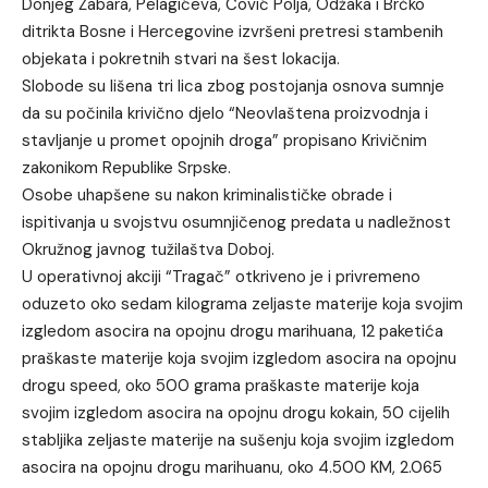
Donjeg Žabara, Pelagićeva, Čović Polja, Odžaka i Brčko
ditrikta Bosne i Hercegovine izvršeni pretresi stambenih
objekata i pokretnih stvari na šest lokacija.
Slobode su lišena tri lica zbog postojanja osnova sumnje
da su počinila krivično djelo “Neovlaštena proizvodnja i
stavljanje u promet opojnih droga” propisano Krivičnim
zakonikom Republike Srpske.
Osobe uhapšene su nakon kriminalističke obrade i
ispitivanja u svojstvu osumnjičenog predata u nadležnost
Okružnog javnog tužilaštva Doboj.
U operativnoj akciji “Tragač” otkriveno je i privremeno
oduzeto oko sedam kilograma zeljaste materije koja svojim
izgledom asocira na opojnu drogu marihuana, 12 paketića
praškaste materije koja svojim izgledom asocira na opojnu
drogu speed, oko 500 grama praškaste materije koja
svojim izgledom asocira na opojnu drogu kokain, 50 cijelih
stabljika zeljaste materije na sušenju koja svojim izgledom
asocira na opojnu drogu marihuanu, oko 4.500 KM, 2.065