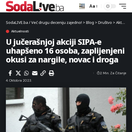
Aa
SodaLIVE.ba / Već drugu deceniju zajedno!
>
Blog
>
Društvo
>
Aktuelnosti
Aktuelnosti
U jučerašnjoj akciji SIPA-e
uhapšeno 16 osoba, zaplijenjeni
okusi za nargile, novac i droga
2 Min. Za Čitanje
4. Oktobra 2023.