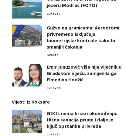
jezeru Modrac (FOTO)
Lukavac
Gužve na granicama: Aerodromi
privremeno isključuju
biometrijske kontrole kako bi
smanjili čekanja
Svašta
Emir Junuzović više nije vijećnik u
Gradskom vijeću, zamijenila ga
Elmedina Hodžić
Lukavac
Vijesti iz Koksare
GIKIL nema krizu rukovođenja:
Hitna sanacija pruge i dalje je
ključ opstanka privrede
Lukavac