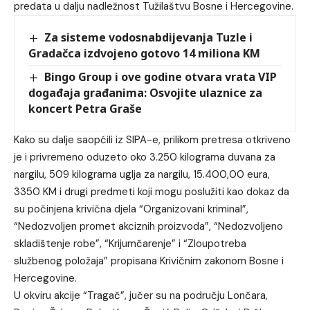
predata u dalju nadležnost Tužilaštvu Bosne i Hercegovine.
Za sisteme vodosnabdijevanja Tuzle i
Gradačca izdvojeno gotovo 14 miliona KM
Bingo Group i ove godine otvara vrata VIP
događaja građanima: Osvojite ulaznice za
koncert Petra Graše
Kako su dalje saopćili iz SIPA-e, prilikom pretresa otkriveno
je i privremeno oduzeto oko 3.250 kilograma duvana za
nargilu, 509 kilograma uglja za nargilu, 15.400,00 eura,
3350 KM i drugi predmeti koji mogu poslužiti kao dokaz da
su počinjena krivična djela “Organizovani kriminal”,
“Nedozvoljen promet akciznih proizvoda”, “Nedozvoljeno
skladištenje robe”, “Krijumčarenje” i “Zloupotreba
službenog položaja” propisana Krivičnim zakonom Bosne i
Hercegovine.
U okviru akcije “Tragač”, jučer su na području Lončara,