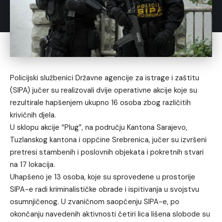
Policijski službenici Državne agencije za istrage i zaštitu
(SIPA) jučer su realizovali dvije operativne akcije koje su
rezultirale hapšenjem ukupno 16 osoba zbog različitih
krivičnih djela.
U sklopu akcije “Plug”, na području Kantona Sarajevo,
Tuzlanskog kantona i oppćine Srebrenica, jučer su izvršeni
pretresi stambenih i poslovnih objekata i pokretnih stvari
na 17 lokacija.
Uhapšeno je 13 osoba, koje su sprovedene u prostorije
SIPA-e radi kriminalističke obrade i ispitivanja u svojstvu
osumnjičenog. U zvaničnom saopćenju SIPA-e, po
okončanju navedenih aktivnosti četiri lica lišena slobode su