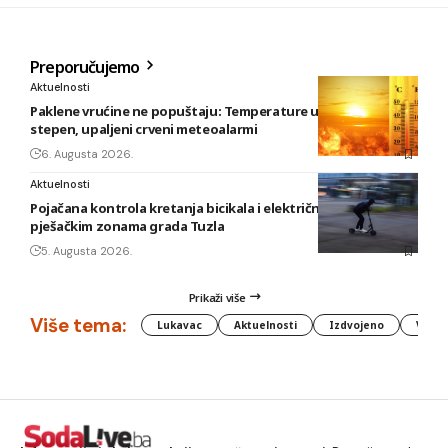
Preporučujemo
Aktuelnosti
Paklene vrućine ne popuštaju: Temperature u BiH i do 41
stepen, upaljeni crveni meteoalarmi
6. Augusta 2026.
Aktuelnosti
Pojačana kontrola kretanja bicikala i električnih romobila u
pješačkim zonama grada Tuzla
5. Augusta 2026.
Prikaži više
Više tema:
Lukavac
Aktuelnosti
Izdvojeno
Vlada