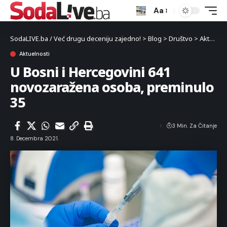
Aa
SodaLIVE.ba / Već drugu deceniju zajedno!
>
Blog
>
Društvo
>
Aktuelnosti
Aktuelnosti
U Bosni i Hercegovini 641
novozaražena osoba, preminulo
35
3 Min. Za Čitanje
8. Decembra 2021.