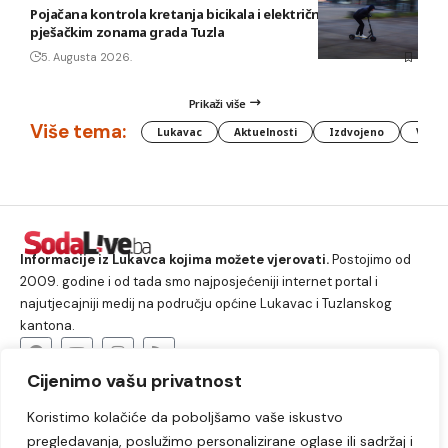
Pojačana kontrola kretanja bicikala i električnih romobila u
pješačkim zonama grada Tuzla
5. Augusta 2026.
Prikaži više
Više tema:
Lukavac
Aktuelnosti
Izdvojeno
Vlada
Informacije iz Lukavca kojima možete vjerovati.
Postojimo od
2009. godine i od tada smo najposjećeniji internet portal i
najutjecajniji medij na području općine Lukavac i Tuzlanskog
kantona.
Cijenimo vašu privatnost
O nama
Koristimo kolačiće da poboljšamo vaše iskustvo
Lukavac
Društvo
Crna hronika
Sport
pregledavanja, poslužimo personalizirane oglase ili sadržaj i