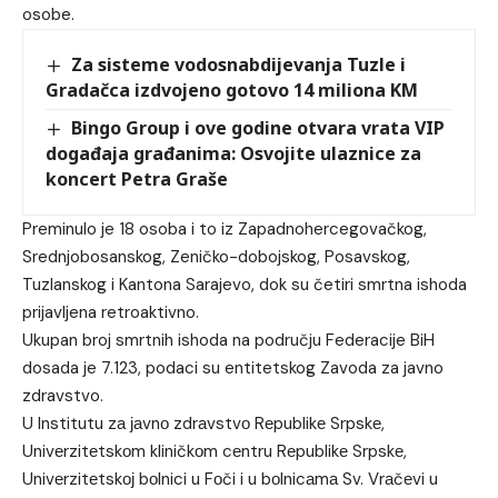
osobe.
Za sisteme vodosnabdijevanja Tuzle i
Gradačca izdvojeno gotovo 14 miliona KM
Bingo Group i ove godine otvara vrata VIP
događaja građanima: Osvojite ulaznice za
koncert Petra Graše
Preminulo je 18 osoba i to iz Zapadnohercegovačkog,
Srednjobosanskog, Zeničko-dobojskog, Posavskog,
Tuzlanskog i Kantona Sarajevo, dok su četiri smrtna ishoda
prijavljena retroaktivno.
Ukupan broj smrtnih ishoda na području Federacije BiH
dosada je 7.123, podaci su entitetskog Zavoda za javno
zdravstvo.
U Institutu zа јаvnо zdrаvstvо Rеpublikе Srpskе,
Univеrzitеtskоm kliničkоm cеntru Rеpublikе Srpskе,
Univеrzitеtskој bоlnici u Fоči i u bоlnicаmа Sv. Vrаčеvi u