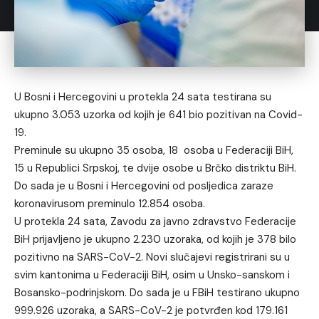
U Bosni i Hercegovini u protekla 24 sata testirana su
ukupno 3.053 uzorka od kojih je 641 bio pozitivan na Covid-
19.
Preminule su ukupno 35 osoba, 18 osoba u Federaciji BiH,
15 u Republici Srpskoj, te dvije osobe u Brčko distriktu BiH.
Do sada je u Bosni i Hercegovini od posljedica zaraze
koronavirusom preminulo 12.854 osoba.
U protekla 24 sata, Zavodu za javno zdravstvo Federacije
BiH prijavljeno je ukupno 2.230 uzoraka, od kojih je 378 bilo
pozitivno na SARS-CoV-2. Novi slučajevi registrirani su u
svim kantonima u Federaciji BiH, osim u Unsko-sanskom i
Bosansko-podrinjskom. Do sada je u FBiH testirano ukupno
999.926 uzoraka, a SARS-CoV-2 je potvrđen kod 179.161