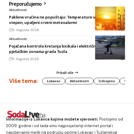
Preporučujemo
Aktuelnosti
Paklene vrućine ne popuštaju: Temperature u BiH i do 41
stepen, upaljeni crveni meteoalarmi
6. Augusta 2026.
Aktuelnosti
Pojačana kontrola kretanja bicikala i električnih romobila u
pješačkim zonama grada Tuzla
5. Augusta 2026.
Prikaži više
Više tema:
Lukavac
Aktuelnosti
Izdvojeno
Vlada
Informacije iz Lukavca kojima možete vjerovati.
Postojimo od
2009. godine i od tada smo najposjećeniji internet portal i
najutjecajniji medij na području općine Lukavac i Tuzlanskog