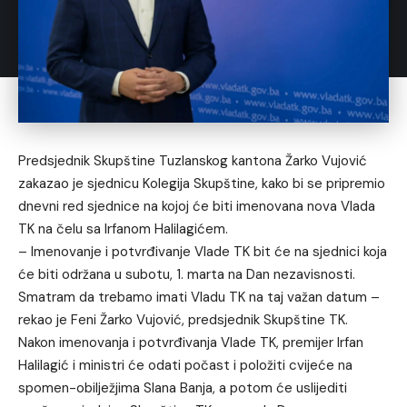
Predsjednik Skupštine Tuzlanskog kantona Žarko Vujović
zakazao je sjednicu Kolegija Skupštine, kako bi se pripremio
dnevni red sjednice na kojoj će biti imenovana nova Vlada
TK na čelu sa Irfanom Halilagićem.
– Imenovanje i potvrđivanje Vlade TK bit će na sjednici koja
će biti održana u subotu, 1. marta na Dan nezavisnosti.
Smatram da trebamo imati Vladu TK na taj važan datum –
rekao je Feni Žarko Vujović, predsjednik Skupštine TK.
Nakon imenovanja i potvrđivanja Vlade TK, premijer Irfan
Halilagić i ministri će odati počast i položiti cvijeće na
spomen-obilježjima Slana Banja, a potom će uslijediti