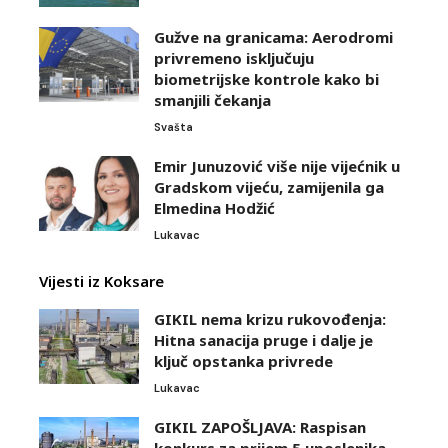
Gužve na granicama: Aerodromi
privremeno isključuju
biometrijske kontrole kako bi
smanjili čekanja
Svašta
Emir Junuzović više nije vijećnik u
Gradskom vijeću, zamijenila ga
Elmedina Hodžić
Lukavac
Vijesti iz Koksare
GIKIL nema krizu rukovođenja:
Hitna sanacija pruge i dalje je
ključ opstanka privrede
Lukavac
GIKIL ZAPOŠLJAVA: Raspisan
konkurs za prijem 5 uposlenika