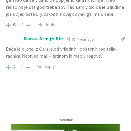
ga zvao da se vidimo da popijemo kafu nikad nije htjeo
rekao mi je šta god treba zovi.Tad sam vidio da je u ljudima
još uvijek ostalo ljudskosti a ovaj čovjek ga ima u sebi.
Reply
6
0
Borac Armije BiH
1 year ago
Baća je dijete iz Čaršije,od vrijednih i poštenih roditelja-
radnika. Naprijed mali – istinom ih medju rogove.
Reply
2
0
- Marketing -