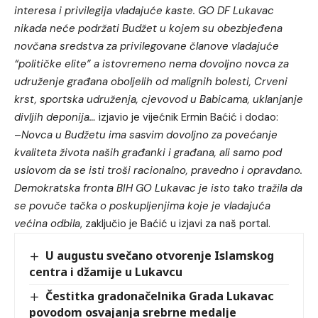
interesa i privilegija vladajuće kaste. GO DF Lukavac
nikada neće podržati Budžet u kojem su obezbjeđena
novčana sredstva za privilegovane članove vladajuće
“političke elite” a istovremeno nema dovoljno novca za
udruženje građana oboljelih od malignih bolesti, Crveni
krst, sportska udruženja, cjevovod u Babicama, uklanjanje
divljih deponija…
izjavio je vijećnik Ermin Baćić i dodao:
–
Novca u Budžetu ima sasvim dovoljno za povećanje
kvaliteta života naših građanki i građana, ali samo pod
uslovom da se isti troši racionalno, pravedno i opravdano.
Demokratska fronta BIH GO Lukavac je isto tako tražila da
se povuče tačka o poskupljenjima koje je vladajuća
većina odbila
, zaključio je Baćić u izjavi za naš portal.
U augustu svečano otvorenje Islamskog
centra i džamije u Lukavcu
Čestitka gradonačelnika Grada Lukavac
povodom osvajanja srebrne medalje