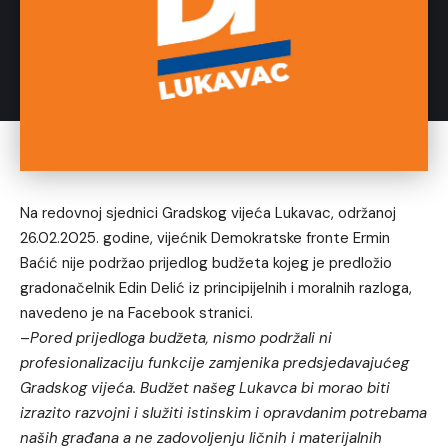
Na redovnoj sjednici Gradskog vijeća Lukavac, održanoj
26.02.2025. godine, vijećnik Demokratske fronte Ermin
Baćić nije podržao prijedlog budžeta kojeg je predložio
gradonačelnik Edin Delić iz principijelnih i moralnih razloga,
navedeno je na Facebook stranici.
–
Pored prijedloga budžeta, nismo podržali ni
profesionalizaciju funkcije zamjenika predsjedavajućeg
Gradskog vijeća. Budžet našeg Lukavca bi morao biti
izrazito razvojni i služiti istinskim i opravdanim potrebama
naših građana a ne zadovoljenju ličnih i materijalnih