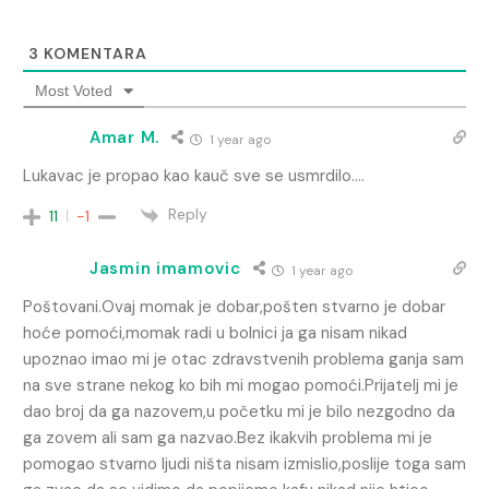
3
KOMENTARA
Most Voted
Amar M.
1 year ago
Lukavac je propao kao kauč sve se usmrdilo….
Reply
11
-1
Jasmin imamovic
1 year ago
Poštovani.Ovaj momak je dobar,pošten stvarno je dobar
hoće pomoći,momak radi u bolnici ja ga nisam nikad
upoznao imao mi je otac zdravstvenih problema ganja sam
na sve strane nekog ko bih mi mogao pomoći.Prijatelj mi je
dao broj da ga nazovem,u početku mi je bilo nezgodno da
ga zovem ali sam ga nazvao.Bez ikakvih problema mi je
pomogao stvarno ljudi ništa nisam izmislio,poslije toga sam