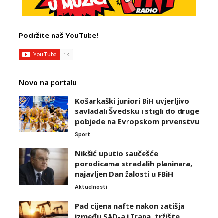
Podržite naš YouTube!
Novo na portalu
Košarkaški juniori BiH uvjerljivo
savladali Švedsku i stigli do druge
pobjede na Evropskom prvenstvu
Sport
Nikšić uputio saučešće
porodicama stradalih planinara,
najavljen Dan žalosti u FBiH
Aktuelnosti
Pad cijena nafte nakon zatišja
između SAD-a i Irana, tržište