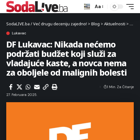
Aa
SodaLIVE.ba / Već drugu deceniju zajedno!
>
Blog
>
Aktuelnosti
>
Luka
Lukavac
DF Lukavac: Nikada nećemo
podržati budžet koji služi za
vladajuće kaste, a novca nema
za oboljele od malignih bolesti
1 Min. Za Čitanje
27. Februara 2025.