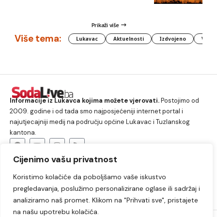
Prikaži više
Više tema:
Lukavac
Aktuelnosti
Izdvojeno
Vlada
Informacije iz Lukavca kojima možete vjerovati.
Postojimo od
2009. godine i od tada smo najposjećeniji internet portal i
najutjecajniji medij na području općine Lukavac i Tuzlanskog
kantona.
Cijenimo vašu privatnost
O nama
Koristimo kolačiće da poboljšamo vaše iskustvo
Lukavac
Društvo
Crna hronika
Sport
pregledavanja, poslužimo personalizirane oglase ili sadržaj i
Kultura
Kolumne
Slobodno vrijeme
analiziramo naš promet. Klikom na "Prihvati sve", pristajete
na našu upotrebu kolačića.