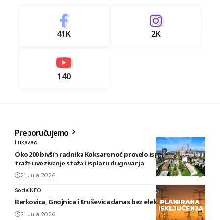
41K
2K
140
Preporučujemo
Lukavac
Oko 200 bivših radnika Koksare noć provelo ispred fabrike,
traže uvezivanje staža i isplatu dugovanja
21. Jula 2026.
SodaINFO
Berkovica, Gnojnica i Kruševica danas bez električne energije
21. Jula 2026.