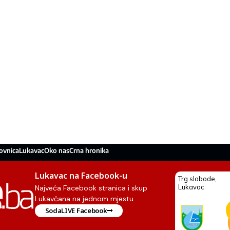
ovnica
Lukavac
Oko nas
Crna hronika
Lukavac na Facebook-u
Najveća Facebook stranica i skup
Lukavčana na jednom mjestu.
SodaLIVE Facebook