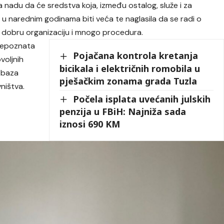
la nadu da će sredstva koja, između ostalog, služe i za
 u narednim godinama biti veća te naglasila da se radi o
 dobru organizaciju i mnogo procedura.
 prepoznata
Pojačana kontrola kretanja
voljnih
bicikala i električnih romobila u
a baza
pješačkim zonama grada Tuzla
ništva.
Počela isplata uvećanih julskih
penzija u FBiH: Najniža sada
iznosi 690 KM