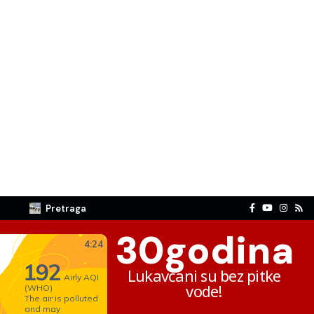
Pretraga
30
godina
Lukavčani su bez pitke
vode!