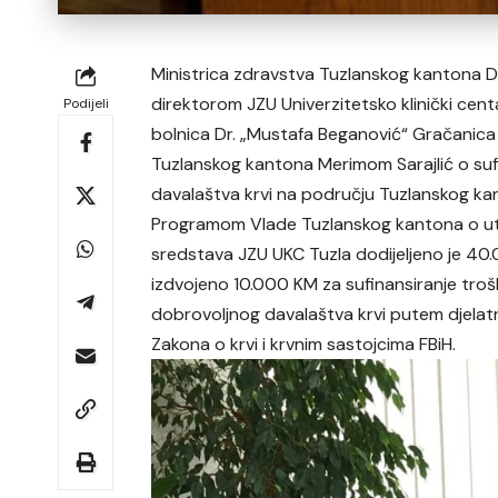
Ministrica zdravstva Tuzlanskog kantona D
direktorom JZU Univerzitetsko klinički ce
Podijeli
bolnica Dr. „Mustafa Beganović“ Gračanic
Tuzlanskog kantona Merimom Sarajlić o sufi
davalaštva krvi na području Tuzlanskog ka
Programom Vlade Tuzlanskog kantona o utvr
sredstava JZU UKC Tuzla dodijeljeno je 40
izdvojeno 10.000 KM za sufinansiranje troš
dobrovoljnog davalaštva krvi putem djelatno
Zakona o krvi i krvnim sastojcima FBiH.