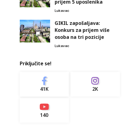
prijem 5 uposlenika
Lukavac
GIKIL zapošaljava:
Konkurs za prijem više
osoba na tri pozicije
Lukavac
Priključite se!
41K
2K
140