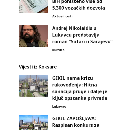
BiH poništeno više od
5.300 vozačkih dozvola
Aktuelnosti
Andrej Nikolaidis u
Lukavcu predstavlja
roman “Safari u Sarajevu”
Kultura
Vijesti iz Koksare
GIKIL nema krizu
rukovođenja: Hitna
sanacija pruge i dalje je
ključ opstanka privrede
Lukavac
GIKIL ZAPOŠLJAVA:
Raspisan konkurs za