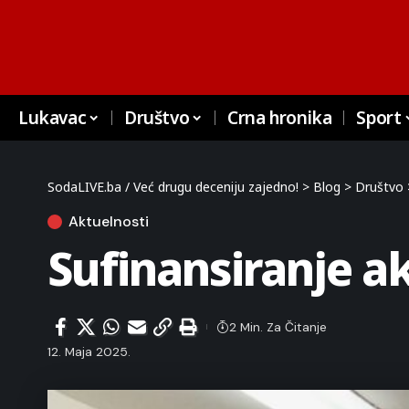
Lukavac
Društvo
Crna hronika
Sport
SodaLIVE.ba / Već drugu deceniju zajedno!
>
Blog
>
Društvo
Aktuelnosti
Sufinansiranje a
2 Min. Za Čitanje
12. Maja 2025.