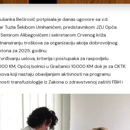
ušanka Bećirović potpisala je danas ugovore sa v.d.
ntar Tuzla Šekibom Umihanićem, predstavnikom JZU Opća
a Semirom Alibegovićem i sekretarom Crvenog križa
nansiranju troškova za organizaciju akcija dobrovoljnog
ntona za 2025. godinu.
đivanju uslova, kriterija i postupaka za raspodjelu
.000 KM, Općoj bolnici u Gračanici 10.000 KM dok je za CKTK
kova koji nastaju obavljanjem aktivnosti na programu
sti transfuziologije iz Zakona o zdravstvenoj zaštiti FBiH i