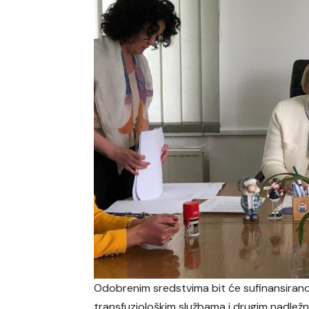
Odobrenim sredstvima bit će sufinansirano pr
transfuziološkim službama i drugim nadležni