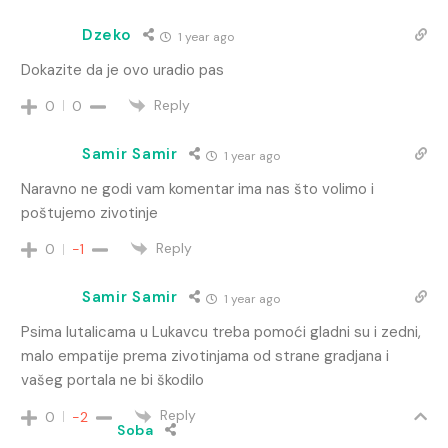
Dzeko
1 year ago
Dokazite da je ovo uradio pas
Reply
0
0
Samir Samir
1 year ago
Naravno ne godi vam komentar ima nas što volimo i
poštujemo zivotinje
Reply
0
-1
Samir Samir
1 year ago
Psima lutalicama u Lukavcu treba pomoći gladni su i zedni,
malo empatije prema zivotinjama od strane gradjana i
vašeg portala ne bi škodilo
Reply
0
-2
Soba