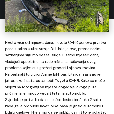
Nešto više od mjesec dana, Toyota C-HR ponovo je žrtva
pasa lutalica u ulici Armije BiH. Iako je ovo, prema našim
saznanjima sigurno deseti slučaj u samo mjesec dana,
vladajući apsolutno ne rade ništa na rješavanju ovog
problema kojim su ugroženi građani i njihova imovina.
Na parkiralištu u ulici Armije BiH, pas lutalica
izgrizao
je
jutros oko 2 sata, automobil
Toyota C-HR
. Kako se može
vidjeti na fotografiji sa mjesta događaja, ovoga puta
pričinjena je mnogo veća šteta na automobilu.
Svjedok je potvrdio da se slučaj desio sinoć oko 2 sata,
kada ga je probudio lavež. Više pasa je grizlo automobil i
kidalo dijelove. Nije smio da se približi, osim što je pokušao