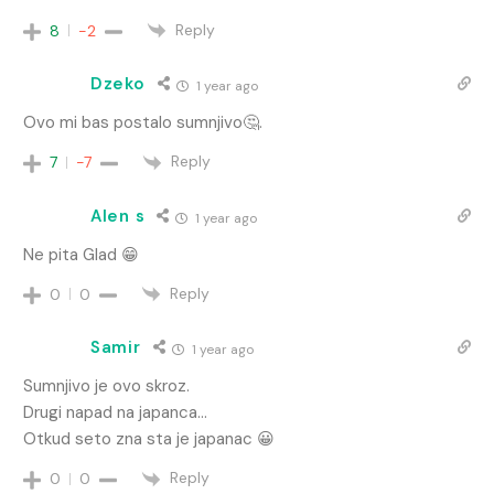
Reply
8
-2
Dzeko
1 year ago
Ovo mi bas postalo sumnjivo🤔.
Reply
7
-7
Alen s
1 year ago
Ne pita Glad 😁
Reply
0
0
Samir
1 year ago
Sumnjivo je ovo skroz.
Drugi napad na japanca…
Otkud seto zna sta je japanac 😀
Reply
0
0