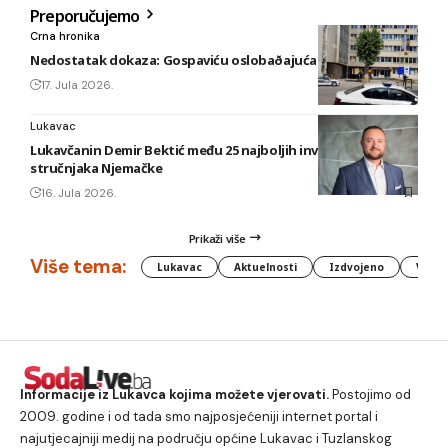
Preporučujemo
Crna hronika
Nedostatak dokaza: Gospaviću oslobaðajuća presuda
17. Jula 2026.
Lukavac
Lukavčanin Demir Bektić među 25 najboljih investicionih
stručnjaka Njemačke
16. Jula 2026.
Prikaži više
Više tema:
Lukavac
Aktuelnosti
Izdvojeno
Vlada
Informacije iz Lukavca kojima možete vjerovati.
Postojimo od
2009. godine i od tada smo najposjećeniji internet portal i
najutjecajniji medij na području općine Lukavac i Tuzlanskog