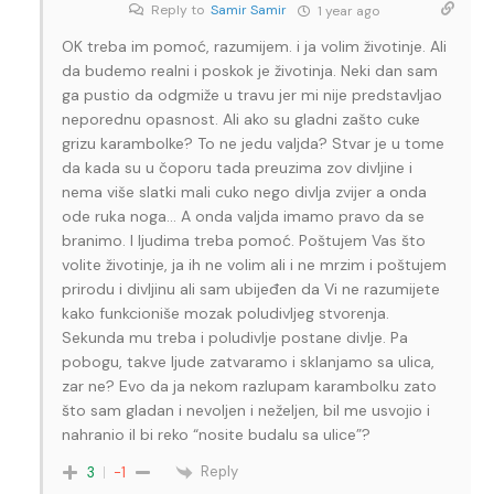
Reply to
Samir Samir
1 year ago
OK treba im pomoć, razumijem. i ja volim životinje. Ali
da budemo realni i poskok je životinja. Neki dan sam
ga pustio da odgmiže u travu jer mi nije predstavljao
neporednu opasnost. Ali ako su gladni zašto cuke
grizu karambolke? To ne jedu valjda? Stvar je u tome
da kada su u čoporu tada preuzima zov divljine i
nema više slatki mali cuko nego divlja zvijer a onda
ode ruka noga… A onda valjda imamo pravo da se
branimo. I ljudima treba pomoć. Poštujem Vas što
volite životinje, ja ih ne volim ali i ne mrzim i poštujem
prirodu i divljinu ali sam ubijeđen da Vi ne razumijete
kako funkcioniše mozak poludivljeg stvorenja.
Sekunda mu treba i poludivlje postane divlje. Pa
pobogu, takve ljude zatvaramo i sklanjamo sa ulica,
zar ne? Evo da ja nekom razlupam karambolku zato
što sam gladan i nevoljen i neželjen, bil me usvojio i
nahranio il bi reko “nosite budalu sa ulice”?
Reply
3
-1