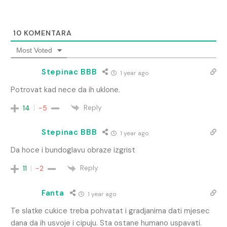
10
KOMENTARA
Most Voted
Stepinac BBB
1 year ago
Potrovat kad nece da ih uklone.
Reply
14
-5
Stepinac BBB
1 year ago
Da hoce i bundoglavu obraze izgrist
Reply
11
-2
Fanta
1 year ago
Te slatke cukice treba pohvatat i gradjanima dati mjesec
dana da ih usvoje i cipuju. Sta ostane humano uspavati.