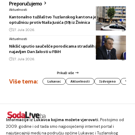
Preporučujemo
Aktuelnosti
Kantonalno tužilaštvo Tuzlanskog kantona je podiglo
optužnicu protiv Naila Jusića (59) iz Živinica
27. Jula 2026.
Aktuelnosti
Nikšić uputio saučešće porodicama stradalih planinara,
najavljen Dan žalosti u FBiH
27. Jula 2026.
Prikaži više
Više tema:
Lukavac
Aktuelnosti
Izdvojeno
Vlada
Informacije iz Lukavca kojima možete vjerovati.
Postojimo od
2009. godine i od tada smo najposjećeniji internet portal i
najutjecajniji medij na području općine Lukavac i Tuzlanskog