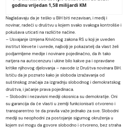
godinu vrijedan 1,58 milijardi KM
Naglašavaju da je teško u BiH biti nezavisan, i medij i
novinar, radeći u društvu u kojem svako svakoga kontroliše i
pokušava uticati na različite načine.
– Usvajanje izmjena Krivičnog zakona RS u koji je uveden
institut klevete i uvrede, najbolji je pokazatelj da vlast želi
podjarmljene medije i novinare pojedinačno, da ih tako
natjera na autocenzuru i ukine bilo kakve pa i opravdane
kritike njihovog djelovanja – navode iz Društva novinara BiH.
Ističu da je poznato kako je sloboda izražavanja od
suštinskog značaja za izgradnju slobodnog i demokratskog
društva, i jačanje prava pojedinaca.
– Slobodni i nezavisni mediji okosnica su demokratije. Oni
su garancija da će vlasti u zemlji funkcionisati otvoreno i
transparentno te da pravila važe jednako za sve. Slobodni
mediji su neophodni za postojanje sigurnog okruženja u
kojem svi mogu da govore slobodno i otvoreno, bez straha