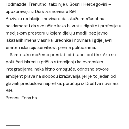
i odmazde. Trenutno, tako nije u Bosni i Hercegovini –
upozoravaju iz Durštva novinara BiH.
Pozivaju redakcije i novinare da iskažu međusobnu
solidarnost i da sve učine kako bi vratili dignitet profesije u
medijskom prostoru u kojem djeluju mediji bez javno
iskazanih imena vlasnika, urednika i novinara i gdje javni
emiteri iskazuju servilnost prema političarima.
– Samo tako možemo prestati biti taoci politike. Ako su
političari iskreni u priči o stremljenju ka evropskim
integracijama, neka hitno omoguće, odnosno stvore
ambijent prava na slobodu izražavanja, jer je to jedan od
glavnih preduslova napretka, poručuju iz Društva novinara
BiH.
Prenosi Fena.ba