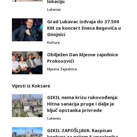
lokaciju
Lukavac
Grad Lukavac izdvaja do 37.500
KM za koncert Enesa Begovića u
Gnojnici
Kultura
Obilježen Dan Mjesne zajednice
Prokosovići
Mjesne Zajednice
Vijesti iz Koksare
GIKIL nema krizu rukovođenja:
Hitna sanacija pruge i dalje je
ključ opstanka privrede
Lukavac
GIKIL ZAPOŠLJAVA: Raspisan
konkurs za prijem 5 uposlenika