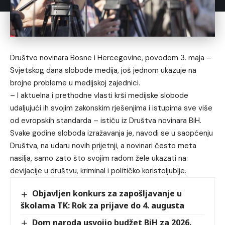
Društvo novinara Bosne i Hercegovine, povodom 3. maja –
Svjetskog dana slobode medija, još jednom ukazuje na
brojne probleme u medijskoj zajednici.
– I aktuelna i prethodne vlasti krši medijske slobode
udaljujući ih svojim zakonskim rješenjima i istupima sve više
od evropskih standarda – ističu iz Društva novinara BiH.
Svake godine sloboda izražavanja je, navodi se u saopćenju
Društva, na udaru novih prijetnji, a novinari često meta
nasilja, samo zato što svojim radom žele ukazati na:
devijacije u društvu, kriminal i političko koristoljublje.
Objavljen konkurs za zapošljavanje u
školama TK: Rok za prijave do 4. augusta
Dom naroda usvojio budžet BiH za 2026.