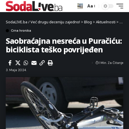
Aa
SodaLIVE.ba / Već drugu deceniju zajedno!
>
Blog
>
Aktuelnosti
>
Crna 
Crna hronika
Saobraćajna nesreća u Puračiću:
biciklista teško povrijeđen
1 Min. Za Čitanje
3. Maja 2024.