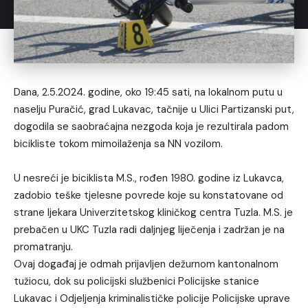
Dana, 2.5.2024. godine, oko 19:45 sati, na lokalnom putu u
naselju Puračić, grad Lukavac, tačnije u Ulici Partizanski put,
dogodila se saobraćajna nezgoda koja je rezultirala padom
bicikliste tokom mimoilaženja sa NN vozilom.
U nesreći je biciklista M.S., rođen 1980. godine iz Lukavca,
zadobio teške tjelesne povrede koje su konstatovane od
strane ljekara Univerzitetskog kliničkog centra Tuzla. M.S. je
prebačen u UKC Tuzla radi daljnjeg liječenja i zadržan je na
promatranju.
Ovaj događaj je odmah prijavljen dežurnom kantonalnom
tužiocu, dok su policijski službenici Policijske stanice
Lukavac i Odjeljenja kriminalističke policije Policijske uprave