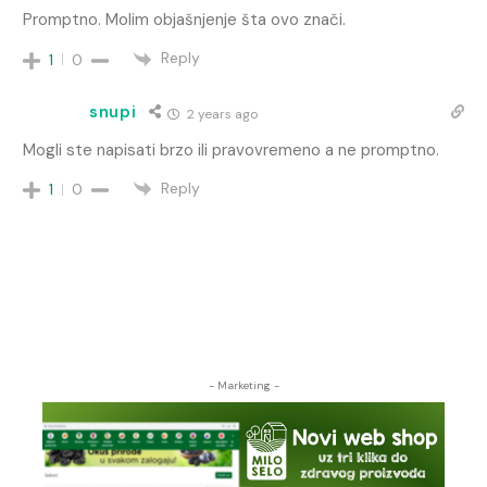
Promptno. Molim objašnjenje šta ovo znači.
Reply
1
0
snupi
2 years ago
Mogli ste napisati brzo ili pravovremeno a ne promptno.
Reply
1
0
- Marketing -