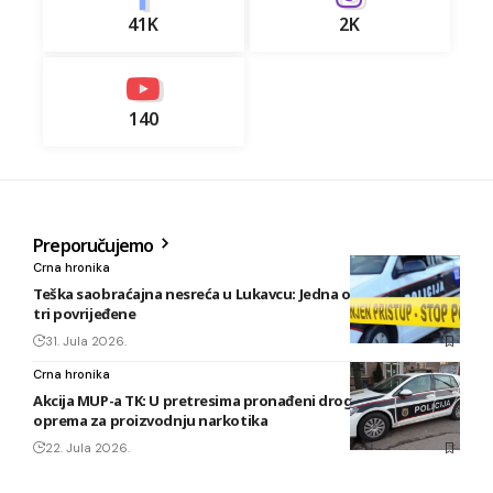
41K
2K
140
Preporučujemo
Crna hronika
Teška saobraćajna nesreća u Lukavcu: Jedna osoba poginula,
tri povrijeđene
31. Jula 2026.
Crna hronika
Akcija MUP-a TK: U pretresima pronađeni droga, oružje i
oprema za proizvodnju narkotika
22. Jula 2026.