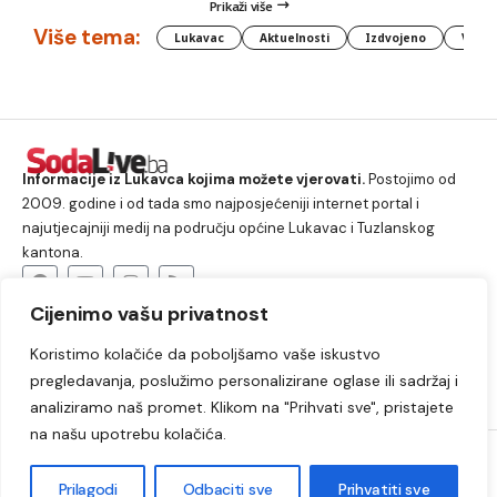
Prikaži više
Više tema:
Lukavac
Aktuelnosti
Izdvojeno
Vlada
Informacije iz Lukavca kojima možete vjerovati.
Postojimo od
2009. godine i od tada smo najposjećeniji internet portal i
najutjecajniji medij na području općine Lukavac i Tuzlanskog
kantona.
Cijenimo vašu privatnost
O nama
Koristimo kolačiće da poboljšamo vaše iskustvo
Lukavac
Društvo
Crna hronika
Sport
pregledavanja, poslužimo personalizirane oglase ili sadržaj i
Kultura
Kolumne
Slobodno vrijeme
analiziramo naš promet. Klikom na "Prihvati sve", pristajete
na našu upotrebu kolačića.
2009. – 2024. © Lukavački info portal – SodaLIVE.ba. Sva prava
zadržana. Zabranjeno kopiranje autorskog sadržaja i korištenje
Prilagodi
Odbaciti sve
Prihvatiti sve