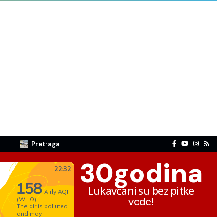
Pretraga
30
godina
Lukavčani su bez pitke
vode!