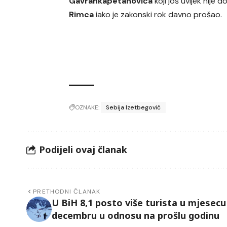
Gavrankapetanovića
koji još uvijek nije
Rimca
iako je zakonski rok davno prošao.
OZNAKE:
Sebija Izetbegović
Podijeli ovaj članak
PRETHODNI ČLANAK
U BiH 8,1 posto više turista u mjesecu
decembru u odnosu na prošlu godinu