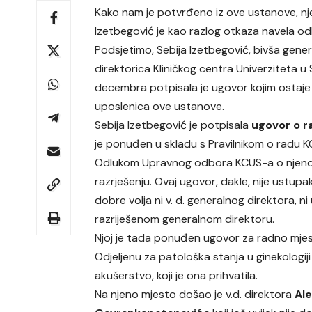
Kako nam je potvrđeno iz ove ustanove, nj
Izetbegović je kao razlog otkaza navela od
Podsjetimo, Sebija Izetbegović, bivša gene
direktorica Kliničkog centra Univerziteta u 
decembra potpisala je ugovor kojim ostaje
uposlenica ove ustanove.
Sebija Izetbegović je potpisala
ugovor o r
je ponuđen u skladu s Pravilnikom o radu K
Odlukom Upravnog odbora KCUS-a o njen
razrješenju. Ovaj ugovor, dakle, nije ustupak
dobre volja ni v. d. generalnog direktora,
razriješenom generalnom direktoru.
Njoj je tada ponuđen ugovor za radno mjesto
Odjeljenu za patološka stanja u ginekologiji 
akušerstvo, koji je ona prihvatila.
Na njeno mjesto došao je v.d. direktora
Ale