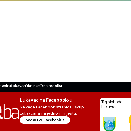
ovnica
Lukavac
Oko nas
Crna hronika
Lukavac na Facebook-u
Najveća Facebook stranica i skup
Lukavčana na jednom mjestu.
SodaLIVE Facebook