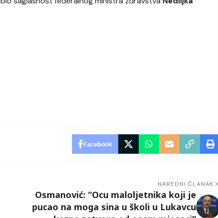
 dobio saglasnost federalnog ministra zdravstva
Nediljka
Facebook
NAREDNI ČLANAK
Osmanović: “Ocu maloljetnika koji je
pucao na moga sina u školi u Lukavcu