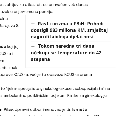
en zahtjev za otkaz bit će prihvaćen već danas.
lazak u prijevremenu penziju.
ralna
Rast turizma u FBiH: Prihodi
Sarajevu 8.
dostigli 983 miliona KM, smještaj
najprofitabilnija djelatnost
Tokom naredna tri dana
adu
koji joj
očekuju se temperature do 42
CUS-a i
stepena
om
 niti znak
 ni uprave KCUS-a, već je to obaveza KCUS-a prema
 “ljekar specijalista ginekolog-akušer, subspecijalista” na
s ambulantno polikliničkim odjelom, Klinike za ginekologiju i
n Pilav
. Upravni odbor imenovao je dr.
Ismeta