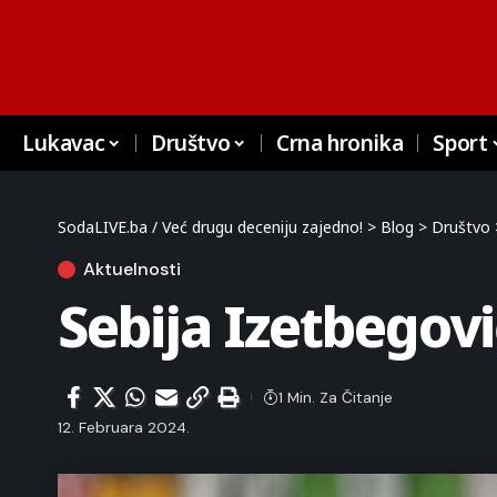
Lukavac
Društvo
Crna hronika
Sport
SodaLIVE.ba / Već drugu deceniju zajedno!
>
Blog
>
Društvo
Aktuelnosti
Sebija Izetbegov
1 Min. Za Čitanje
12. Februara 2024.