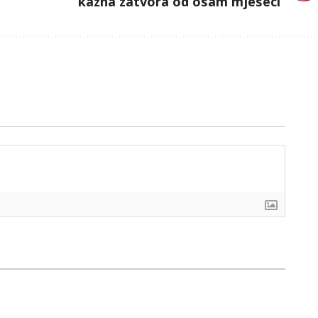
kazna zatvora od osam mjeseci”