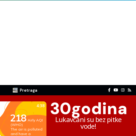
Pretraga
30
godina
Lukavčani su bez pitke
vode!