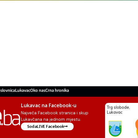
slovnica
Lukavac
Oko nas
Crna hronika
Lukavac na Facebook-u
Najveća Facebook stranica i skup
Lukavčana na jednom mjestu.
SodaLIVE Facebook