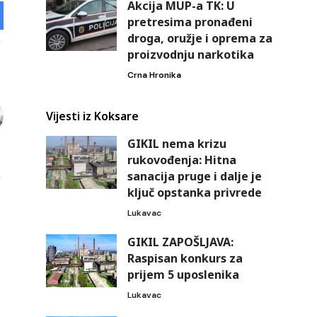
Akcija MUP-a TK: U
pretresima pronađeni
droga, oružje i oprema za
proizvodnju narkotika
Crna Hronika
Vijesti iz Koksare
GIKIL nema krizu
rukovođenja: Hitna
sanacija pruge i dalje je
ključ opstanka privrede
Lukavac
GIKIL ZAPOŠLJAVA:
Raspisan konkurs za
prijem 5 uposlenika
Lukavac