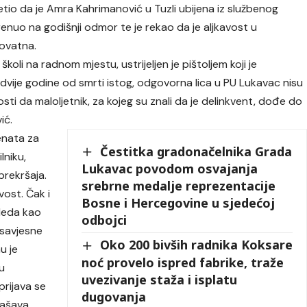
io da je Amra Kahrimanović u Tuzli ubijena iz službenog
 krenuo na godišnji odmor te je rekao da je aljkavost u
ovatna.
 školi na radnom mjestu, ustrijeljen je pištoljem koji je
 dvije godine od smrti istog, odgovorna lica u PU Lukavac nisu
osti da maloljetnik, za kojeg su znali da je delinkvent, dođe do
ić.
menata za
Čestitka gradonačelnika Grada
lniku,
Lukavac povodom osvajanja
prekršaja.
srebrne medalje reprezentacije
vost. Čak i
Bosne i Hercegovine u sjedećoj
gleda kao
odbojci
esavjesne
Oko 200 bivših radnika Koksare
u je
noć provelo ispred fabrike, traže
u
uvezivanje staža i isplatu
prijava se
dugovanja
glašava