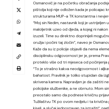
Osmanović je na početku obraćanja podsjet
pištolja koji nije odložen kada je policajac
strukturama MUP-a TK konstantna i nevjer
“Moj sin Nedim, nastavnik koji je ustrijeljen u
maloljetnik uzeo od djeda, a kojeg ni nakon
izuzeli. Time su direktno doprinijeli mogućn
oružja i počini taj zločin”, naveo je Osmanov
Kaže da su iz policije objavili da nema ele
disciplinsku odgovornost jer je, prema Pravi
proteklo više od tri mjeseca od počinjenja 
“To je strašno kakva neodgovornost i aljka
bahatost. Pravilnik je toliko stupidan da iz
skrivena kamera. Napravljen je da zaštiti n
policijske službenike, a ne obrnuto. Mom sin
preostalo samo da podnese krivičnu prijav
Tužilaštvu TK po ovom nedjelu i ta krivična 
kiseli, a slučaj jednostavan za istražiti”, na