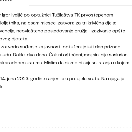
Igor Iveljić po optužnici Tužilaštva TK prvostepenom
ljetnika, na osam mjeseci zatvora za tri krivična djela:
vencija, neovlašteno posjedovanje oružja i izazivanje opšte
ovog djeteta.
 zatvorio suđenje za javnost, optuženi je isti dan priznao
udu. Dakle, dva dana. Čak ni oštećeni, moj sin, nije saslušan.
nakaradnom sistemu. Mislim da nismo ni svjesni stanja u kojem
. juna 2023. godine ranjen je u predjelu vrata. Na njega je
k.