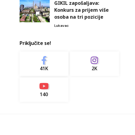
GIKIL zapošaljava:
Konkurs za prijem više
osoba na tri pozicije
Lukavac
Priključite se!
41K
2K
140