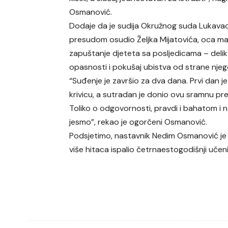
Osmanović.
Dodaje da je sudija Okružnog suda Lukavac 
presudom osudio Željka Mijatovića, oca malo
zapuštanje djeteta sa posljedicama – delik
opasnosti i pokušaj ubistva od strane njeg
“Suđenje je završio za dva dana. Prvi dan je
krivicu, a sutradan je donio ovu sramnu pres
Toliko o odgovornosti, pravdi i bahatom i 
jesmo”, rekao je ogorčeni Osmanović.
Podsjetimo, nastavnik Nedim Osmanović je 14
više hitaca ispalio četrnaestogodišnji učeni