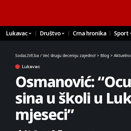
Lukavac
Društvo
Crna hronika
Sport
SodaLIVE.ba / Već drugu deceniju zajedno!
>
Blog
>
Aktuelno
Lukavac
Osmanović: “Ocu 
sina u školi u L
mjeseci”