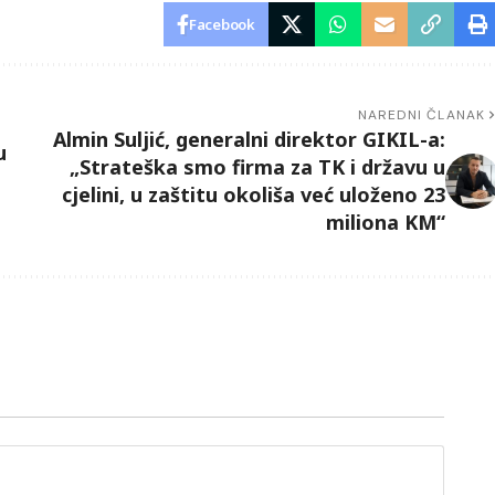
Facebook
NAREDNI ČLANAK
Almin Suljić, generalni direktor GIKIL-a:
u
„Strateška smo firma za TK i državu u
cjelini, u zaštitu okoliša već uloženo 23
miliona KM“