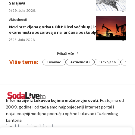
Sarajeva
29. Jula 2026.
Aktuelnosti
Novi rast cijena goriva u BiH: Dizel već skuplji od 3,20 KM,
ekonomisti upozoravaju na lančana poskupljenja
28. Jula 2026.
Prikaži više
Više tema:
Lukavac
Aktuelnosti
Izdvojeno
Vlada
Informacije iz Lukavca kojima možete vjerovati.
Postojimo od
2009. godine i od tada smo najposjećeniji internet portal i
najutjecajniji medij na području općine Lukavac i Tuzlanskog
kantona.