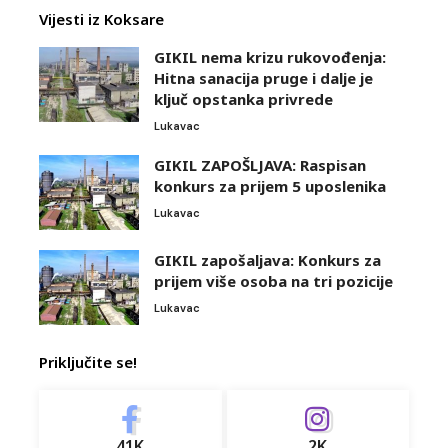
Vijesti iz Koksare
GIKIL nema krizu rukovođenja:
Hitna sanacija pruge i dalje je
ključ opstanka privrede
Lukavac
GIKIL ZAPOŠLJAVA: Raspisan
konkurs za prijem 5 uposlenika
Lukavac
GIKIL zapošaljava: Konkurs za
prijem više osoba na tri pozicije
Lukavac
Priključite se!
41K
2K