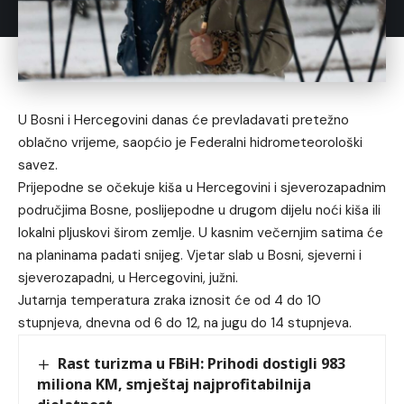
U Bosni i Hercegovini danas će prevladavati pretežno
oblačno vrijeme, saopćio je Federalni hidrometeorološki
savez.
Prijepodne se očekuje kiša u Hercegovini i sjeverozapadnim
područjima Bosne, poslijepodne u drugom dijelu noći kiša ili
lokalni pljuskovi širom zemlje. U kasnim večernjim satima će
na planinama padati snijeg. Vjetar slab u Bosni, sjeverni i
sjeverozapadni, u Hercegovini, južni.
Jutarnja temperatura zraka iznosit će od 4 do 10
stupnjeva, dnevna od 6 do 12, na jugu do 14 stupnjeva.
Rast turizma u FBiH: Prihodi dostigli 983
miliona KM, smještaj najprofitabilnija