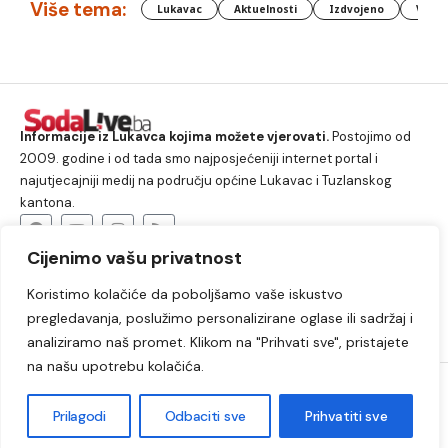
Više tema:
Lukavac
Aktuelnosti
Izdvojeno
Vlada
Informacije iz Lukavca kojima možete vjerovati.
Postojimo od
2009. godine i od tada smo najposjećeniji internet portal i
najutjecajniji medij na području općine Lukavac i Tuzlanskog
kantona.
Cijenimo vašu privatnost
O nama
Koristimo kolačiće da poboljšamo vaše iskustvo
Lukavac
Društvo
Crna hronika
Sport
pregledavanja, poslužimo personalizirane oglase ili sadržaj i
Kultura
Kolumne
Slobodno vrijeme
analiziramo naš promet. Klikom na "Prihvati sve", pristajete
na našu upotrebu kolačića.
2009. – 2024. © Lukavački info portal – SodaLIVE.ba. Sva prava
zadržana. Zabranjeno kopiranje autorskog sadržaja i korištenje
Prilagodi
Odbaciti sve
Prihvatiti sve
autorskih fotografija bez odobrenja portala.