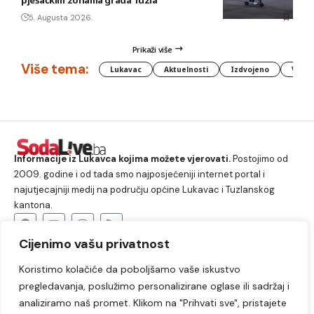
5. Augusta 2026.
Prikaži više
Više tema:
Lukavac
Aktuelnosti
Izdvojeno
Vlada
Informacije iz Lukavca kojima možete vjerovati.
Postojimo od
2009. godine i od tada smo najposjećeniji internet portal i
najutjecajniji medij na području općine Lukavac i Tuzlanskog
kantona.
Cijenimo vašu privatnost
O nama
Koristimo kolačiće da poboljšamo vaše iskustvo
Lukavac
Društvo
Crna hronika
Sport
pregledavanja, poslužimo personalizirane oglase ili sadržaj i
Kultura
Kolumne
Slobodno vrijeme
analiziramo naš promet. Klikom na "Prihvati sve", pristajete