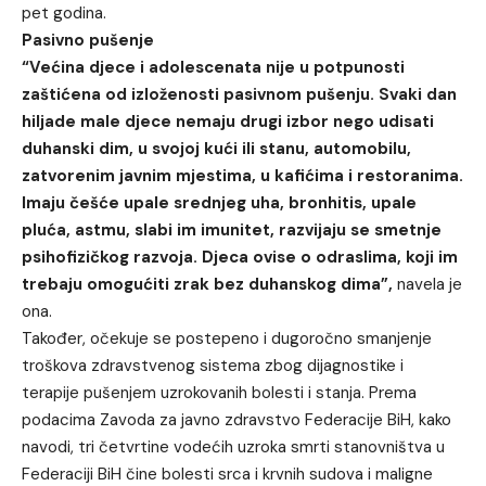
pet godina.
Pasivno pušenje
“Većina djece i adolescenata nije u potpunosti
zaštićena od izloženosti pasivnom pušenju. Svaki dan
hiljade male djece nemaju drugi izbor nego udisati
duhanski dim, u svojoj kući ili stanu, automobilu,
zatvorenim javnim mjestima, u kafićima i restoranima.
Imaju češće upale srednjeg uha, bronhitis, upale
pluća, astmu, slabi im imunitet, razvijaju se smetnje
psihofizičkog razvoja. Djeca ovise o odraslima, koji im
trebaju omogućiti zrak bez duhanskog dima”,
navela je
ona.
Također, očekuje se postepeno i dugoročno smanjenje
troškova zdravstvenog sistema zbog dijagnostike i
terapije pušenjem uzrokovanih bolesti i stanja. Prema
podacima Zavoda za javno zdravstvo Federacije BiH, kako
navodi, tri četvrtine vodećih uzroka smrti stanovništva u
Federaciji BiH čine bolesti srca i krvnih sudova i maligne