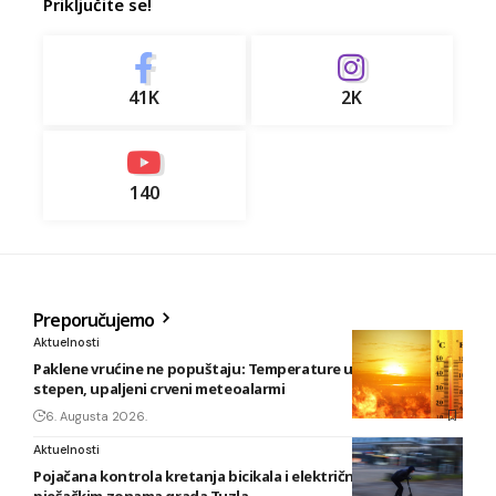
Priključite se!
41K
2K
140
Preporučujemo
Aktuelnosti
Paklene vrućine ne popuštaju: Temperature u BiH i do 41
stepen, upaljeni crveni meteoalarmi
6. Augusta 2026.
Aktuelnosti
Pojačana kontrola kretanja bicikala i električnih romobila u
pješačkim zonama grada Tuzla