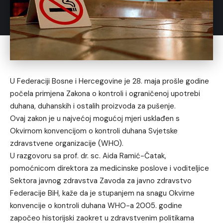
U Federaciji Bosne i Hercegovine je 28. maja prošle godine
počela primjena Zakona o kontroli i ograničenoj upotrebi
duhana, duhanskih i ostalih proizvoda za pušenje.
Ovaj zakon je u najvećoj mogućoj mjeri usklađen s
Okvirnom konvencijom o kontroli duhana Svjetske
zdravstvene organizacije (WHO).
U razgovoru sa prof. dr. sc. Aida Ramić-Čatak,
pomoćnicom direktora za medicinske poslove i voditeljice
Sektora javnog zdravstva Zavoda za javno zdravstvo
Federacije BiH, kaže da je stupanjem na snagu Okvirne
konvencije o kontroli duhana WHO-a 2005. godine
započeo historijski zaokret u zdravstvenim politikama