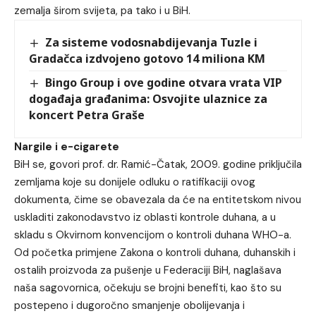
zemalja širom svijeta, pa tako i u BiH.
Za sisteme vodosnabdijevanja Tuzle i
Gradačca izdvojeno gotovo 14 miliona KM
Bingo Group i ove godine otvara vrata VIP
događaja građanima: Osvojite ulaznice za
koncert Petra Graše
Nargile i e-cigarete
BiH se, govori prof. dr. Ramić-Čatak, 2009. godine priključila
zemljama koje su donijele odluku o ratifikaciji ovog
dokumenta, čime se obavezala da će na entitetskom nivou
uskladiti zakonodavstvo iz oblasti kontrole duhana, a u
skladu s Okvirnom konvencijom o kontroli duhana WHO-a.
Od početka primjene Zakona o kontroli duhana, duhanskih i
ostalih proizvoda za pušenje u Federaciji BiH, naglašava
naša sagovornica, očekuju se brojni benefiti, kao što su
postepeno i dugoročno smanjenje obolijevanja i