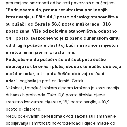
preuranjene smrtnosti od bolesti povezanih s pušenjem.
“Podsjećamo da, prema rezultatima posljednjih
istraživanja, u FBiH 44,1 posto odraslog stanovništva
su pušači, od čega je 56,3 posto muškaraca i 31,6
posto žena. Više od polovine stanovništva, odnosno
54,1 posto, svakodnevno je izloženo duhanskom dimu
od drugih pušača u vlastitoj kući, na radnom mjestu i
u zatvorenim javnim prostorima.
Podsjećamo da pušači više od šest puta češće
dobivaju rak bronha i pluća, dvostruko češće dobivaju
moždani udar, a tri puta češće dobivaju srčani
udar”,
naglasila je prof. dr. Ramić-Čatak.
Nažalost, i među školskom djecom izražena je konzumacija
duhanskih proizvoda. Tako 13,8 posto školske djece
trenutno konzumira cigarete, 16,1 posto nargile, a 10,9
posto e-cigarete.
Među očekivanim benefitima ovog zakona su i smanjenje
obolijevanja i smrtnosti novorođenčadi i djece mlađe od