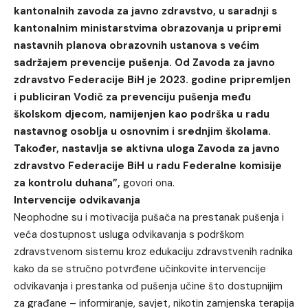
kantonalnih zavoda za javno zdravstvo, u saradnji s
kantonalnim ministarstvima obrazovanja u pripremi
nastavnih planova obrazovnih ustanova s većim
sadržajem prevencije pušenja. Od Zavoda za javno
zdravstvo Federacije BiH je 2023. godine pripremljen
i publiciran Vodič za prevenciju pušenja među
školskom djecom, namijenjen kao podrška u radu
nastavnog osoblja u osnovnim i srednjim školama.
Također, nastavlja se aktivna uloga Zavoda za javno
zdravstvo Federacije BiH u radu Federalne komisije
za kontrolu duhana”,
govori ona.
Intervencije odvikavanja
Neophodne su i motivacija pušača na prestanak pušenja i
veća dostupnost usluga odvikavanja s podrškom
zdravstvenom sistemu kroz edukaciju zdravstvenih radnika
kako da se stručno potvrđene učinkovite intervencije
odvikavanja i prestanka od pušenja učine što dostupnijim
za građane – informiranje, savjet, nikotin zamjenska terapija