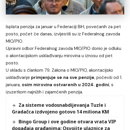
Isplata penzija za januar u Federaciji BiH, povećanih za pet
posto, počet će danas, izvijestili su iz Federalnog zavoda
MIO/PIO.
Upravni odbor Federalnog zavoda MIO/PIO donio je odluku
o akontacijskom usklađivanju mirovina u iznosu od pet
posto.
U skladu s člankom 79. Zakona o MIO/PIO, akontacijsko
usklađivanje
primjenjuje se na sve penzije
, počevši od 1.
januara,
osim mirovina ostvarenih u 2024. godini
, s
izuzetkom najnižih i zajamčenih penzija.
Za sisteme vodosnabdijevanja Tuzle i
Gradačca izdvojeno gotovo 14 miliona KM
Bingo Group i ove godine otvara vrata VIP
događaja građanima: Osvojite ulaznice za