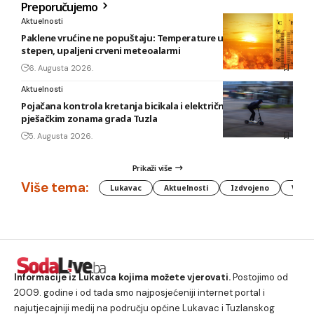
Preporučujemo
Aktuelnosti
Paklene vrućine ne popuštaju: Temperature u BiH i do 41
stepen, upaljeni crveni meteoalarmi
6. Augusta 2026.
Aktuelnosti
Pojačana kontrola kretanja bicikala i električnih romobila u
pješačkim zonama grada Tuzla
5. Augusta 2026.
Prikaži više
Više tema:
Lukavac
Aktuelnosti
Izdvojeno
Vlada
Informacije iz Lukavca kojima možete vjerovati.
Postojimo od
2009. godine i od tada smo najposjećeniji internet portal i
najutjecajniji medij na području općine Lukavac i Tuzlanskog