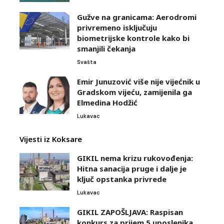
Gužve na granicama: Aerodromi
privremeno isključuju
biometrijske kontrole kako bi
smanjili čekanja
Svašta
Emir Junuzović više nije vijećnik u
Gradskom vijeću, zamijenila ga
Elmedina Hodžić
Lukavac
Vijesti iz Koksare
GIKIL nema krizu rukovođenja:
Hitna sanacija pruge i dalje je
ključ opstanka privrede
Lukavac
GIKIL ZAPOŠLJAVA: Raspisan
konkurs za prijem 5 uposlenika