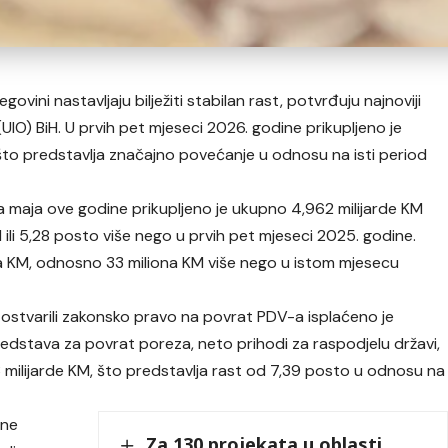
govini nastavljaju bilježiti stabilan rast, potvrđuju najnoviji
IO) BiH. U prvih pet mjeseci 2026. godine prikupljeno je
 što predstavlja značajno povećanje u odnosu na isti period
 maja ove godine prikupljeno je ukupno 4,962 milijarde KM
 ili 5,28 posto više nego u prvih pet mjeseci 2025. godine.
 KM, odnosno 33 miliona KM više nego u istom mjesecu
 ostvarili zakonsko pravo na povrat PDV-a isplaćeno je
edstava za povrat poreza, neto prihodi za raspodjelu državi,
73 milijarde KM, što predstavlja rast od 7,39 posto u odnosu na
ine
Za 130 projekata u oblasti