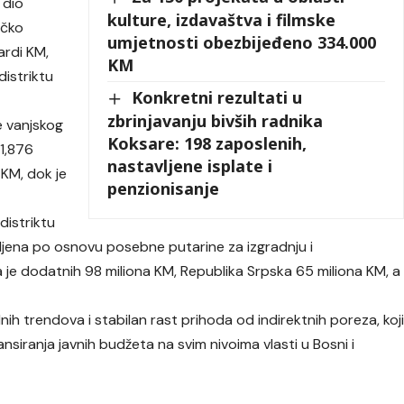
 dio
kulture, izdavaštva i filmske
rčko
umjetnosti obezbijeđeno 334.000
jardi KM,
KM
distriktu
Konkretni rezultati u
zbrinjavanju bivših radnika
e vanjskog
Koksare: 198 zaposlenih,
 1,876
nastavljene isplate i
i KM, dok je
penzionisanje
distriktu
jena po osnovu posebne putarine za izgradnju i
a je dodatnih 98 miliona KM, Republika Srpska 65 miliona KM, a
nih trendova i stabilan rast prihoda od indirektnih poreza, koj
ansiranja javnih budžeta na svim nivoima vlasti u Bosni i