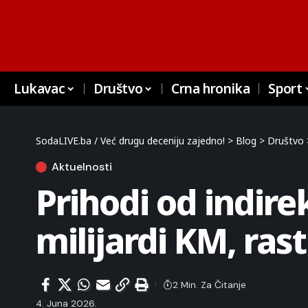
Lukavac
Društvo
Crna hronika
Sport
SodaLIVE.ba / Već drugu deceniju zajedno!
>
Blog
>
Društvo
Aktuelnosti
Prihodi od indire
milijardi KM, ras
2 Min. Za Čitanje
4. Juna 2026.