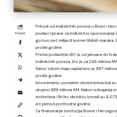
Prihodi od indirektnih poreza u Bosni i Herce
podaci Uprave za indirektno oporezivanje (U
Podijeli
gotovo pet milijardi konvertibilnih maraka,
prošle godine.
Prema podacima UIO-a, od januara do kraja
indirektnih poreza, što je za 248 miliona KM
Samo tokom maja naplaćeno je 997 miliona
prošle godine.
Istovremeno, poreskim obveznicima koji su
ukupno 889 miliona KM. Nakon izdvajanja sr
entitetima i Brčko distriktu iznosili su 4,0
isti period prethodne godine.
Za finansiranje institucija Bosne i Hercegov