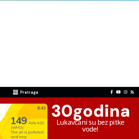
Pretraga
30
godina
Lukavčani su bez pitke
vode!