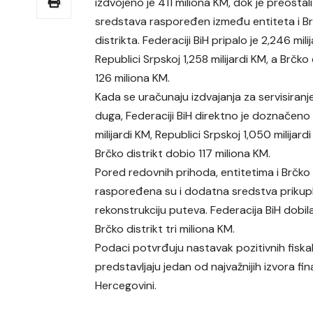
izdvojeno je 411 miliona KM, dok je preostali
sredstava raspoređen između entiteta i B
distrikta. Federaciji BiH pripalo je 2,246 mili
Republici Srpskoj 1,258 milijardi KM, a Brčko 
126 miliona KM.
Kada se uračunaju izdvajanja za servisiranj
duga, Federaciji BiH direktno je doznačeno
milijardi KM, Republici Srpskoj 1,050 milijard
Brčko distrikt dobio 117 miliona KM.
Pored redovnih prihoda, entitetima i Brčko 
raspoređena su i dodatna sredstva prikupl
rekonstrukciju puteva. Federacija BiH dobil
Brčko distrikt tri miliona KM.
Podaci potvrđuju nastavak pozitivnih fiskal
predstavljaju jedan od najvažnijih izvora fin
Hercegovini.