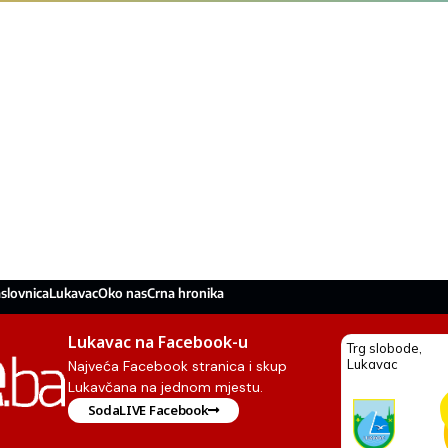
slovnica
Lukavac
Oko nas
Crna hronika
Lukavac na Facebook-u
Najveća Facebook stranica i skup
Lukavčana na jednom mjestu.
SodaLIVE Facebook