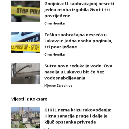
Gnojnica: U saobraćajnoj nesreći
jedna osoba izgubila život i tri
povrijeðene
Crna Hronika
Teška saobraćajna nesreća u
Lukavcu: Jedna osoba poginula,
tri povrijeđene
Crna Hronika
Sutra nove redukcije vode: Ova
naselja u Lukavcu bit će bez
vodosnabdijevanja
Mjesne Zajednice
Vijesti iz Koksare
GIKIL nema krizu rukovođenja:
Hitna sanacija pruge i dalje je
ključ opstanka privrede