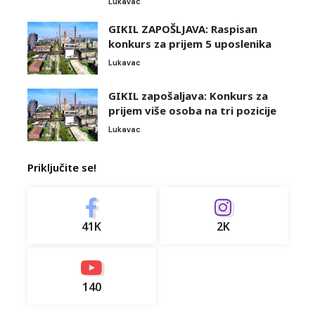
Lukavac
GIKIL ZAPOŠLJAVA: Raspisan
konkurs za prijem 5 uposlenika
Lukavac
GIKIL zapošaljava: Konkurs za
prijem više osoba na tri pozicije
Lukavac
Priključite se!
41K
2K
140