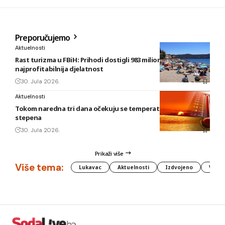
Preporučujemo
Aktuelnosti
Rast turizma u FBiH: Prihodi dostigli 983 miliona KM, smještaj
najprofitabilnija djelatnost
30. Jula 2026.
Aktuelnosti
Tokom naredna tri dana očekuju se temperature do 42
stepena
30. Jula 2026.
Prikaži više
Više tema:
Lukavac
Aktuelnosti
Izdvojeno
Vlada