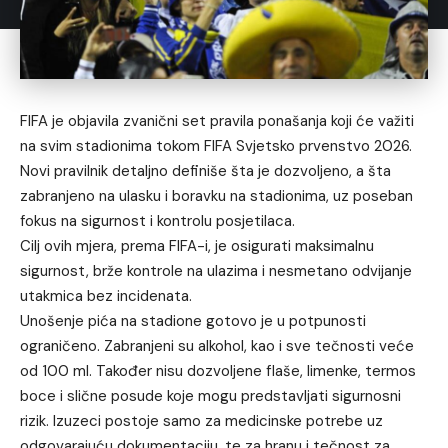
FIFA je objavila zvanični set pravila ponašanja koji će važiti
na svim stadionima tokom FIFA Svjetsko prvenstvo 2026.
Novi pravilnik detaljno definiše šta je dozvoljeno, a šta
zabranjeno na ulasku i boravku na stadionima, uz poseban
fokus na sigurnost i kontrolu posjetilaca.
Cilj ovih mjera, prema FIFA-i, je osigurati maksimalnu
sigurnost, brže kontrole na ulazima i nesmetano odvijanje
utakmica bez incidenata.
Unošenje pića na stadione gotovo je u potpunosti
ograničeno. Zabranjeni su alkohol, kao i sve tečnosti veće
od 100 ml. Također nisu dozvoljene flaše, limenke, termos
boce i slične posude koje mogu predstavljati sigurnosni
rizik. Izuzeci postoje samo za medicinske potrebe uz
odgovarajuću dokumentaciju, te za hranu i tečnost za