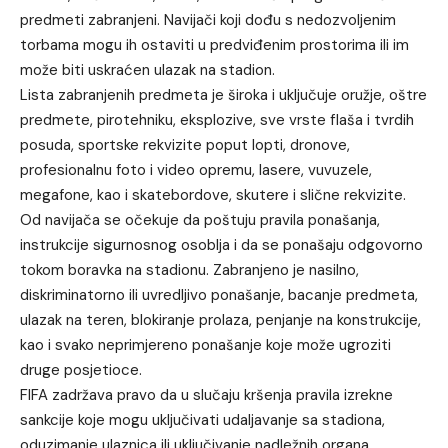
predmeti zabranjeni. Navijači koji dođu s nedozvoljenim
torbama mogu ih ostaviti u predviđenim prostorima ili im
može biti uskraćen ulazak na stadion.
Lista zabranjenih predmeta je široka i uključuje oružje, oštre
predmete, pirotehniku, eksplozive, sve vrste flaša i tvrdih
posuda, sportske rekvizite poput lopti, dronove,
profesionalnu foto i video opremu, lasere, vuvuzele,
megafone, kao i skatebordove, skutere i slične rekvizite.
Od navijača se očekuje da poštuju pravila ponašanja,
instrukcije sigurnosnog osoblja i da se ponašaju odgovorno
tokom boravka na stadionu. Zabranjeno je nasilno,
diskriminatorno ili uvredljivo ponašanje, bacanje predmeta,
ulazak na teren, blokiranje prolaza, penjanje na konstrukcije,
kao i svako neprimjereno ponašanje koje može ugroziti
druge posjetioce.
FIFA zadržava pravo da u slučaju kršenja pravila izrekne
sankcije koje mogu uključivati udaljavanje sa stadiona,
oduzimanje ulaznica ili uključivanje nadležnih organa.