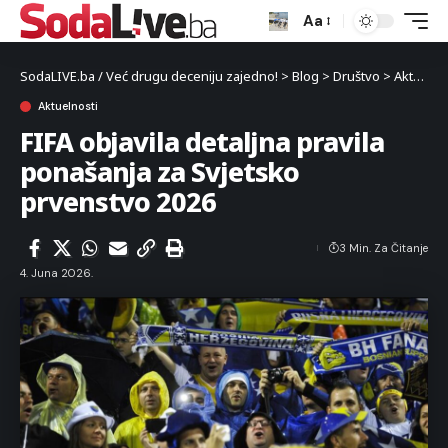
Aa
SodaLIVE.ba / Već drugu deceniju zajedno!
>
Blog
>
Društvo
>
Aktuelnosti
Aktuelnosti
FIFA objavila detaljna pravila
ponašanja za Svjetsko
prvenstvo 2026
3 Min. Za Čitanje
4. Juna 2026.