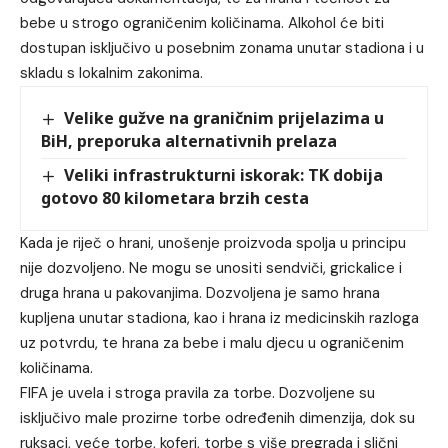
bebe u strogo ograničenim količinama. Alkohol će biti
dostupan isključivo u posebnim zonama unutar stadiona i u
skladu s lokalnim zakonima.
Velike gužve na graničnim prijelazima u
BiH, preporuka alternativnih prelaza
Veliki infrastrukturni iskorak: TK dobija
gotovo 80 kilometara brzih cesta
Kada je riječ o hrani, unošenje proizvoda spolja u principu
nije dozvoljeno. Ne mogu se unositi sendviči, grickalice i
druga hrana u pakovanjima. Dozvoljena je samo hrana
kupljena unutar stadiona, kao i hrana iz medicinskih razloga
uz potvrdu, te hrana za bebe i malu djecu u ograničenim
količinama.
FIFA je uvela i stroga pravila za torbe. Dozvoljene su
isključivo male prozirne torbe određenih dimenzija, dok su
ruksaci, veće torbe, koferi, torbe s više pregrada i slični