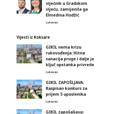
vijećnik u Gradskom
vijeću, zamijenila ga
Elmedina Hodžić
Lukavac
Vijesti iz Koksare
GIKIL nema krizu
rukovođenja: Hitna
sanacija pruge i dalje je
ključ opstanka privrede
Lukavac
GIKIL ZAPOŠLJAVA:
Raspisan konkurs za
prijem 5 uposlenika
Lukavac
GIKIL zapošaljava: