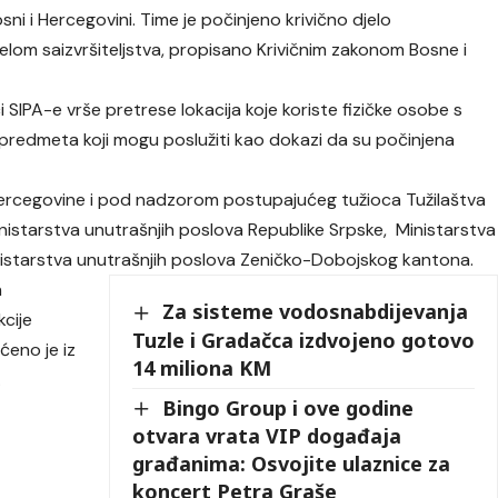
ni i Hercegovini. Time je počinjeno krivično djelo
jelom saizvršiteljstva, propisano Krivičnim zakonom Bosne i
nici SIPA-e vrše pretrese lokacija koje koriste fizičke osobe s
 predmeta koji mogu poslužiti kao dokazi da su počinjena
Hercegovine i pod nadzorom postupajućeg tužioca Tužilaštva
Ministarstva unutrašnjih poslova Republike Srpske, Ministarstva
nistarstva unutrašnjih poslova Zeničko-Dobojskog kantona.
h
Za sisteme vodosnabdijevanja
kcije
Tuzle i Gradačca izdvojeno gotovo
ćeno je iz
14 miliona KM
.
Bingo Group i ove godine
otvara vrata VIP događaja
građanima: Osvojite ulaznice za
koncert Petra Graše