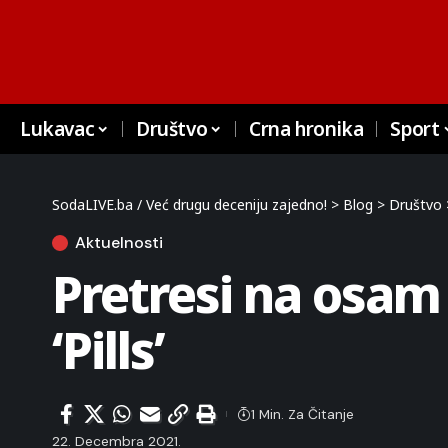
Lukavac
Društvo
Crna hronika
Sport
SodaLIVE.ba / Već drugu deceniju zajedno!
>
Blog
>
Društvo
Aktuelnosti
Pretresi na osam 
‘Pills’
1 Min. Za Čitanje
22. Decembra 2021.