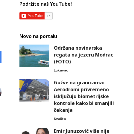
Podržite naš YouTube!
Novo na portalu
Održana novinarska
regata na jezeru Modrac
(FOTO)
Lukavac
Gužve na granicama:
Aerodromi privremeno
isključuju biometrijske
kontrole kako bi smanjili
čekanja
Svašta
Emir Junuzović više nije