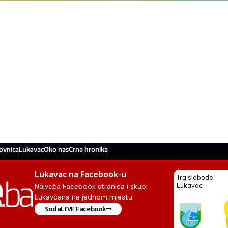
ovnica
Lukavac
Oko nas
Crna hronika
Lukavac na Facebook-u
Najveća Facebook stranica i skup
Lukavčana na jednom mjestu.
SodaLIVE Facebook