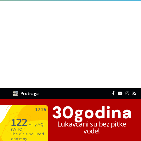
Pretraga
30
godina
Lukavčani su bez pitke
vode!