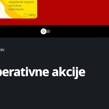
lls’
perativne akcije