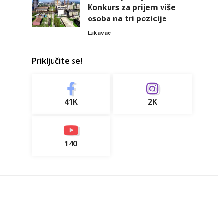
Konkurs za prijem više
osoba na tri pozicije
Lukavac
Priključite se!
41K
2K
140