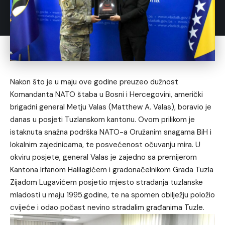
Nakon što je u maju ove godine preuzeo dužnost
Komandanta NATO štaba u Bosni i Hercegovini, američki
brigadni general Metju Valas (Matthew A. Valas), boravio je
danas u posjeti Tuzlanskom kantonu. Ovom prilikom je
istaknuta snažna podrška NATO-a Oružanim snagama BiH i
lokalnim zajednicama, te posvećenost očuvanju mira. U
okviru posjete, general Valas je zajedno sa premijerom
Kantona Irfanom Halilagićem i gradonačelnikom Grada Tuzla
Zijadom Lugavićem posjetio mjesto stradanja tuzlanske
mladosti u maju 1995.godine, te na spomen obilježju položio
cvijeće i odao počast nevino stradalim građanima Tuzle.