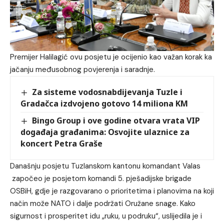
Premijer Halilagić ovu posjetu je ocijenio kao važan korak ka
jačanju međusobnog povjerenja i saradnje.
Za sisteme vodosnabdijevanja Tuzle i
Gradačca izdvojeno gotovo 14 miliona KM
Bingo Group i ove godine otvara vrata VIP
događaja građanima: Osvojite ulaznice za
koncert Petra Graše
Današnju posjetu Tuzlanskom kantonu komandant Valas
započeo je posjetom komandi 5. pješadijske brigade
OSBiH, gdje je razgovarano o prioritetima i planovima na koji
način može NATO i dalje podržati Oružane snage. Kako
sigurnost i prosperitet idu „ruku, u podruku“, uslijedila je i