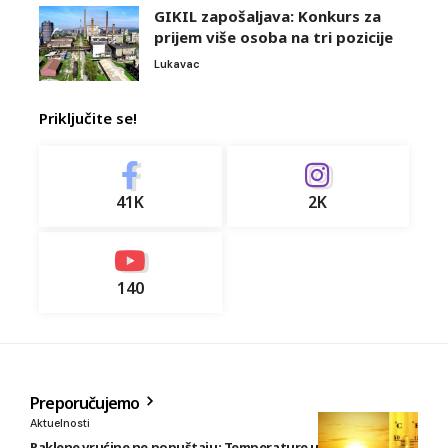
GIKIL zapošaljava: Konkurs za
prijem više osoba na tri pozicije
Lukavac
Priključite se!
41K
2K
140
Preporučujemo
Aktuelnosti
Paklene vrućine ne popuštaju: Temperature u BiH i do 41