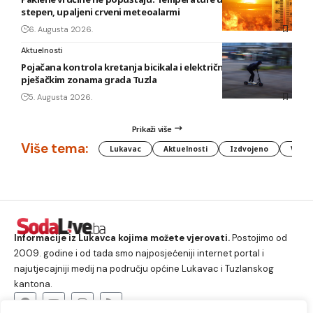
stepen, upaljeni crveni meteoalarmi
6. Augusta 2026.
Aktuelnosti
Pojačana kontrola kretanja bicikala i električnih romobila u
pješačkim zonama grada Tuzla
5. Augusta 2026.
Prikaži više
Više tema:
Lukavac
Aktuelnosti
Izdvojeno
Vlada
Informacije iz Lukavca kojima možete vjerovati.
Postojimo od
2009. godine i od tada smo najposjećeniji internet portal i
najutjecajniji medij na području općine Lukavac i Tuzlanskog
kantona.