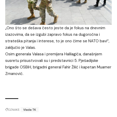
„Ono što se dešava često jeste da je fokus na dnevnim
izazovima, da se izgubi zapravo fokus na dugoročna i
strateška pitanja i interese, to je ono čime se NATO bavi“,
zaključio je Valas.
Osim generala Valasa i premijera Halilagića, današnjem
susretu prisustvovali su i predstavnici 5. Pješadijske
brigade OSBiH, brigadni general Fahir Žilić i kapetan Muamer
Zrnanović.
OZNAKE:
Vlada TK