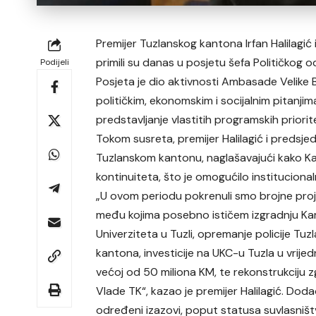
Premijer Tuzlanskog kantona Irfan Halilagi
primili su danas u posjetu šefa Političkog o
Podijeli
Posjeta je dio aktivnosti Ambasade Velike 
političkim, ekonomskim i socijalnim pitanjima
predstavljanje vlastitih programskih priorit
Tokom susreta, premijer Halilagić i predsjedn
Tuzlanskom kantonu, naglašavajući kako Kan
kontinuiteta, što je omogućilo institucionaln
„U ovom periodu pokrenuli smo brojne proj
među kojima posebno ističem izgradnju K
Univerziteta u Tuzli, opremanje policije Tuz
kantona, investicije na UKC-u Tuzla u vrijed
većoj od 50 miliona KM, te rekonstrukciju 
Vlade TK“, kazao je premijer Halilagić. Dodao
određeni izazovi, poput statusa suvlasniš