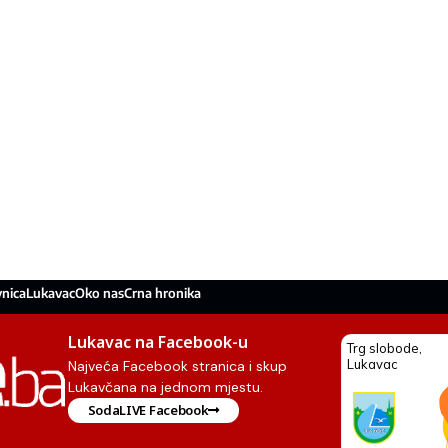
nica
Lukavac
Oko nas
Crna hronika
Lukavac na Facebook-u
Najveća Facebook stranica i skup
Lukavčana na jednom mjestu.
SodaLIVE Facebook