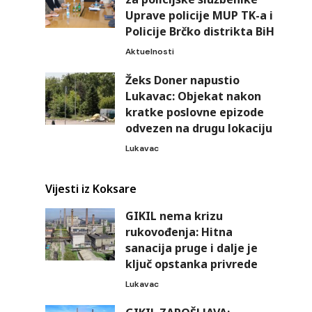
Uprave policije MUP TK-a i
Policije Brčko distrikta BiH
Aktuelnosti
Žeks Doner napustio
Lukavac: Objekat nakon
kratke poslovne epizode
odvezen na drugu lokaciju
Lukavac
Vijesti iz Koksare
GIKIL nema krizu
rukovođenja: Hitna
sanacija pruge i dalje je
ključ opstanka privrede
Lukavac