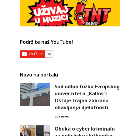
Podržite naš YouTube!
Novo na portalu
Sud odbio tužbu Evropskog
univerziteta „Kallos“:
Ostaje trajna zabrana
obavljanja djelatnosti
Lukavac
Obuka o cyber kriminalu
za policijske službenike