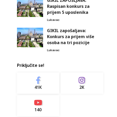
GIKIL ZAPOŠLJAVA:
Raspisan konkurs za
prijem 5 uposlenika
Lukavac
GIKIL zapošaljava:
Konkurs za prijem više
osoba na tri pozicije
Lukavac
Priključite se!
41K
2K
140