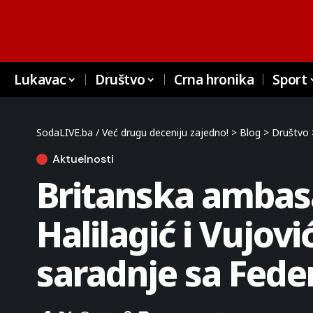
Lukavac
Društvo
Crna hronika
Sport
SodaLIVE.ba / Već drugu deceniju zajedno!
>
Blog
>
Društvo
Aktuelnosti
Britanska ambasa
Halilagić i Vujovi
saradnje sa Fede