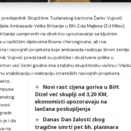
ć i predsjednik Skupštine Tuzlanskog kantona Žarko Vujović
djela Ambasade Velike Britanije u BiH, Eda Majlesa (Ed Miles).
Britanije usmjerenih na direktno upoznavanje sa ključnim
 u različitim dijelovima Bosne i Hercegovine, ali i na
eta i razvojnih projekata koje ambasada realizuje širom zemlje.
ik Vujović predstavili su političke i društvene prilike u
ton već četiri godine ima stabilnu skupštinsku većinu i Vlad
u stabilizaciju i realizaciju strateških razvojnih projekata.
ekte,
Novi rast cijena goriva u BiH:
ampusa
Dizel već skuplji od 3,20 KM,
lanskog
ekonomisti upozoravaju na
nosti
lančana poskupljenja
zgrade
Danas Dan žalosti zbog
 je i da
tragične smrti pet bh. planinara
tva na