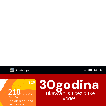
Pretraga
30
godina
Lukavčani su bez pitke
vode!