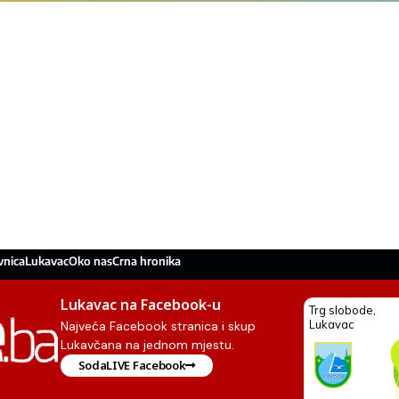
vnica
Lukavac
Oko nas
Crna hronika
Lukavac na Facebook-u
Najveća Facebook stranica i skup
Lukavčana na jednom mjestu.
SodaLIVE Facebook