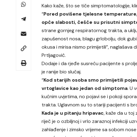
Kako kaže, što se tiče simptomatologije, kli
“
Pored povišene tjelesne temperature,
opće slabosti, češće su prisutni simp
strane gornjeg respiratornog trakta, a uklj
zapušenost nosa, blagu grlobolju, dok gubi
okusa i mirisa nismo primijetili”, naglašava d
Prtljagović.
Dodaje i da rjeđe susreću pacijente s prolj
je ranije bio slučaj.
“
Kod starijih osoba smo primijetili poja
vrtoglavice kao jedan od simptoma
. U 
kućnim uvjetima, no pojavi se i pokoji spo
trakta. Uglavnom su to stariji pacijenti s b
Kada je u pitanju hripavac
, kaže da u toj 
riječ je o ozbiljnoj i vrlo zaraznoj infekcij
zahlađenje i zimsko vrijeme sa sobom nose p