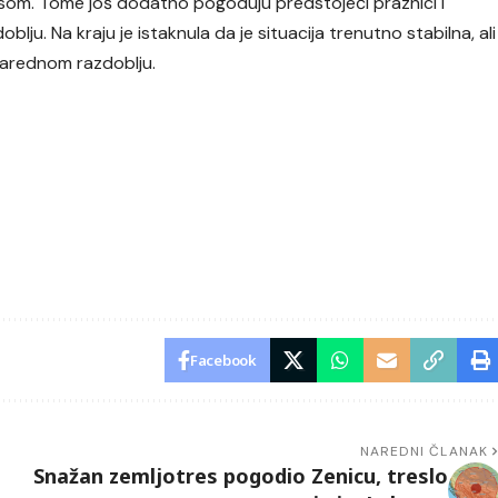
som. Tome još dodatno pogoduju predstojeći praznici i
lju. Na kraju je istaknula da je situacija trenutno stabilna, ali
narednom razdoblju.
Facebook
NAREDNI ČLANAK
Snažan zemljotres pogodio Zenicu, treslo