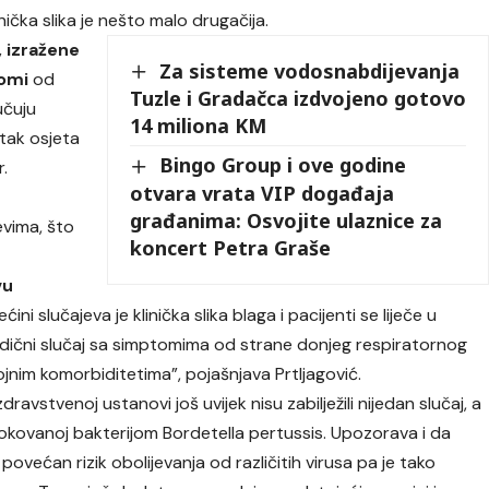
nička slika je nešto malo drugačija.
 izražene
Za sisteme vodosnabdijevanja
tomi
od
Tuzle i Gradačca izdvojeno gotovo
učuju
14 miliona KM
tak osjeta
Bingo Group i ove godine
r.
otvara vrata VIP događaja
građanima: Osvojite ulaznice za
evima, što
koncert Petra Graše
vu
većini slučajeva je klinička slika blaga i pacijenti se liječe u
radični slučaj sa simptomima od strane donjeg respiratornog
rojnim komorbiditetima”, pojašnjava Prtljagović.
zdravstvenoj ustanovi još uvijek nisu zabilježili nijedan slučaj, a
i uzrokovanoj bakterijom Bordetella pertussis. Upozorava i da
ovećan rizik obolijevanja od različitih virusa pa je tako