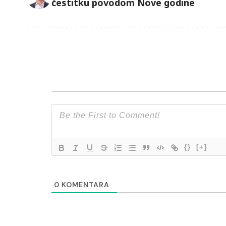
čestitku povodom Nove godine
{}
[+]
0
KOMENTARA