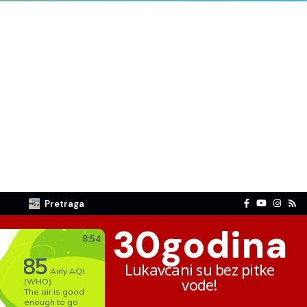
Pretraga
30
godina
Lukavčani su bez pitke
vode!