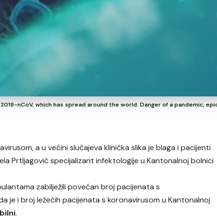
 2019-nCoV, which has spread around the world. Danger of a pandemic, epide
irusom, a u većini slučajeva klinička slika je blaga i pacijenti
nela Prtljagović specijalizant infektologije u Kantonalnoj bolnici
lantama zabilježili povećan broj pacijenata s
 da je i broj ležećih pacijenata s koronavirusom u Kantonalnoj
bilni
.