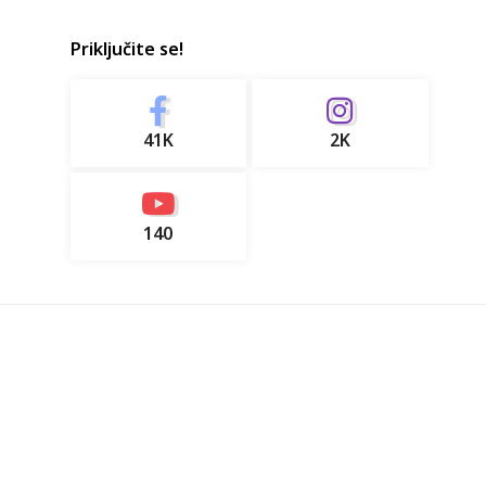
Priključite se!
41K
2K
140