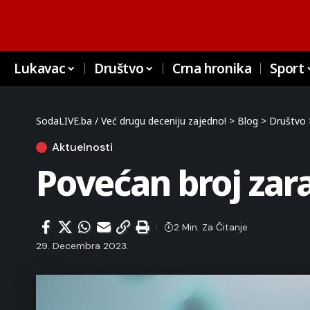
Lukavac
Društvo
Crna hronika
Sport
SodaLIVE.ba / Već drugu deceniju zajedno!
>
Blog
>
Društvo
Aktuelnosti
Povećan broj zar
2 Min. Za Čitanje
29. Decembra 2023.