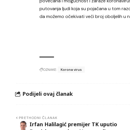
povećana i mogućnost i zaraze koronaviru
putovanja ljudi koja su pojačana u tom razdob
da možemo očekivati veći broj oboljelih u 
OZNAKE:
Korona virus
Podijeli ovaj članak
PRETHODNI ČLANAK
Irfan Halilagić premijer TK uputio