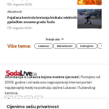
6. Augusta 2026.
Aktuelnosti
Pojačana kontrola kretanja bicikala i električnih romobila u
pješačkim zonama grada Tuzla
5. Augusta 2026.
Prikaži više
Više tema:
Lukavac
Aktuelnosti
Izdvojeno
Vlada
Informacije iz Lukavca kojima možete vjerovati.
Postojimo od
2009. godine i od tada smo najposjećeniji internet portal i
najutjecajniji medij na području općine Lukavac i Tuzlanskog
kantona.
Cijenimo vašu privatnost