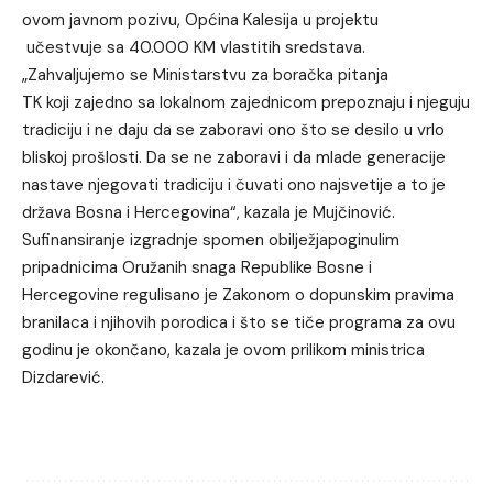
ovom javnom pozivu, Općina Kalesija u projektu
učestvuje sa 40.000 KM vlastitih sredstava.
„Zahvaljujemo se Ministarstvu za boračka pitanja
TK koji zajedno sa lokalnom zajednicom prepoznaju i njeguju
tradiciju i ne daju da se zaboravi ono što se desilo u vrlo
bliskoj prošlosti. Da se ne zaboravi i da mlade generacije
nastave njegovati tradiciju i čuvati ono najsvetije a to je
država Bosna i Hercegovina“, kazala je Mujčinović.
Sufinansiranje izgradnje spomen obilježjapoginulim
pripadnicima Oružanih snaga Republike Bosne i
Hercegovine regulisano je Zakonom o dopunskim pravima
branilaca i njihovih porodica i što se tiče programa za ovu
godinu je okončano, kazala je ovom prilikom ministrica
Dizdarević.