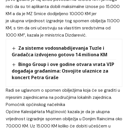
reći da su tri aplikanta dobili maksimalne iznose po 15.000
KM a da je MZ Srnice dodijeljeno 10.000 KM jer
je ukupna vrijednost izgradnje tog spomen obilježja 11.000
KM, s tim da oni učestvuju sa vlastitim sredstvima od
1000 KM“, kazala je ministrica Dizdarević.
Za sisteme vodosnabdijevanja Tuzle i
Gradačca izdvojeno gotovo 14 miliona KM
Bingo Group i ove godine otvara vrata VIP
događaja građanima: Osvojite ulaznice za
koncert Petra Graše
Radi se uglavnom o spomen obilježjima koja će se graditi u
mjesnim zajednicama na područjima lokalnih zajednica.
Pomoćnik općinskog načelnika
Općine KalesijaHata Mujčinović kazala je da je ukupna
vrijednost izgradnje spomen obilježja u Donjim Raincima oko
70.000 KM. Uz 15.000 KM koliko će dobiti učešćem u