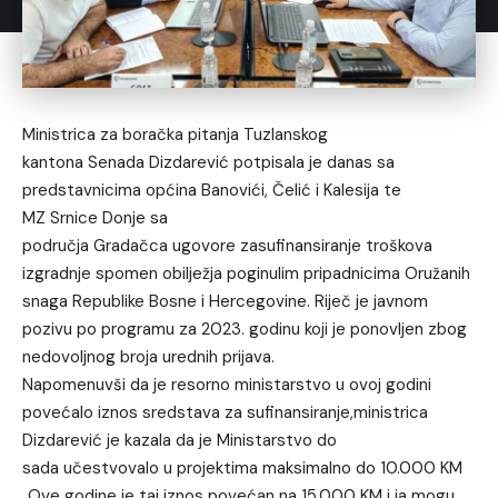
Ministrica za boračka pitanja Tuzlanskog
kantona Senada Dizdarević potpisala je danas sa
predstavnicima općina Banovići, Čelić i Kalesija te
MZ Srnice Donje sa
područja Gradačca ugovore zasufinansiranje troškova
izgradnje spomen obilježja poginulim pripadnicima Oružanih
snaga Republike Bosne i Hercegovine. Riječ je javnom
pozivu po programu za 2023. godinu koji je ponovljen zbog
nedovoljnog broja urednih prijava.
Napomenuvši da je resorno ministarstvo u ovoj godini
povećalo iznos sredstava za sufinansiranje,ministrica
Dizdarević je kazala da je Ministarstvo do
sada učestvovalo u projektima maksimalno do 10.000 KM
„Ove godine je taj iznos povećan na 15.000 KM i ja mogu