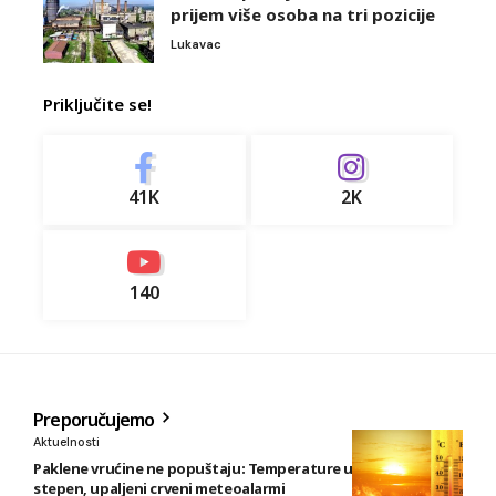
prijem više osoba na tri pozicije
Lukavac
Priključite se!
41K
2K
140
Preporučujemo
Aktuelnosti
Paklene vrućine ne popuštaju: Temperature u BiH i do 41
stepen, upaljeni crveni meteoalarmi