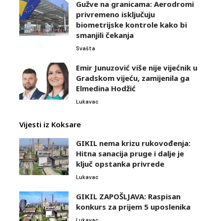
Gužve na granicama: Aerodromi
privremeno isključuju
biometrijske kontrole kako bi
smanjili čekanja
Svašta
Emir Junuzović više nije vijećnik u
Gradskom vijeću, zamijenila ga
Elmedina Hodžić
Lukavac
Vijesti iz Koksare
GIKIL nema krizu rukovođenja:
Hitna sanacija pruge i dalje je
ključ opstanka privrede
Lukavac
GIKIL ZAPOŠLJAVA: Raspisan
konkurs za prijem 5 uposlenika
Lukavac