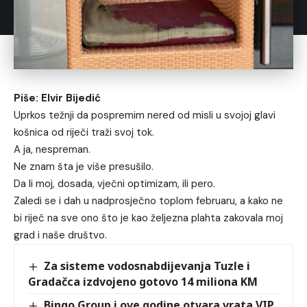
Piše: Elvir Bijedić
Uprkos težnji da pospremim nered od misli u svojoj glavi
košnica od riječi traži svoj tok.
A ja, nespreman.
Ne znam šta je više presušilo.
Da li moj, dosada, vječni optimizam, ili pero.
Zaledi se i dah u nadprosječno toplom februaru, a kako ne
bi riječ na sve ono što je kao željezna plahta zakovala moj
grad i naše društvo.
Za sisteme vodosnabdijevanja Tuzle i
Gradačca izdvojeno gotovo 14 miliona KM
Bingo Group i ove godine otvara vrata VIP