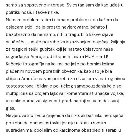
samo za sopstvene interese. Svjestan sam da kad uđeš u
politiku nosiš i takve rizike.
Nemam problem s tim i nemam problem ni da kažem da
osjećam stid i da je prosto nevjerovatno, bahato i
bezobrazno da nemamo, niti u tragu, bilo kakve izjave
saučešća, ljudske potrebe za iskazivanjem osjećaja žaljenja
za tragični teški gubitak koji je nastao ubistvom naše
sugrađanke Amre, a od strane ministra MUP – a TK.
Kačenje fotografija na kojima se jaše po bornim kolima
plaćenim novcem poreznih obveznika, kao što je bila
ubijena Amra,je ustvari potreba za dizanjem vlastitog nivoa
testosterona i bildanje političkog samopouzdanja koje se
multiplicira sa brojem lajkova i komentara stranačke vojske,
a nikako borba za sigurnost građana koji su vam dali svoj
glas.
Nevjerovatno zvuči činjenica da niko, ali baš niko ne osjeća
potrebu da ponudi ostavku jer nije u stanju svojim
sugrađanima, oboljelim od karcinoma obezbjediti terapiju