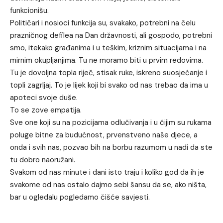
funkcionišu.
Političari i nosioci funkcija su, svakako, potrebni na čelu
prazničnog defilea na Dan državnosti, ali gospodo, potrebni
smo, itekako građanima i u teškim, kriznim situacijama i na
mirnim okupljanjima. Tu ne moramo biti u prvim redovima.
Tu je dovoljna topla riječ, stisak ruke, iskreno suosjećanje i
topli zagrljaj. To je lijek koji bi svako od nas trebao da ima u
apoteci svoje duše.
To se zove empatija.
Sve one koji su na pozicijama odlučivanja i u čijim su rukama
poluge bitne za budućnost, prvenstveno naše djece, a
onda i svih nas, pozvao bih na borbu razumom u nadi da ste
tu dobro naoružani.
Svakom od nas minute i dani isto traju i koliko god da ih je
svakome od nas ostalo dajmo sebi šansu da se, ako ništa,
bar u ogledalu pogledamo čišće savjesti.