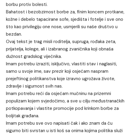
borbu protiv bolesti.
Bahatost i bezobzirnost borbe za, finim koncem protkane,
kožne i debelo tapacirane sofe, sjedišta i fotelje i sve ono
što kao privilegiju one nose, usmjerili su naše društvo u
bezdan.
Ovaj tekst je trag misli roditelja, supruga, rođaka zeta,
prijatelja, kolege, ali i izabranog zvaničnika koji obnaša
dužnost gradskog vijećnika.
Imam potrebu izraziti, isključivo, vlastiti stav i naglasiti,
samo u svoje ime, sav prezir koji osjećam naspram
prejeftinog politikanstva koje izravno ugrožava živote,
zdravlje i sigurnost svih nas.
Imam potrebu reći da osjećam mučninu na prizemni
populizam kojem svjedočimo, a sve u cilju međustranačkih
potkopavanja i vlastite promocije pod krinkom borbe za
boljitak građana.
Imam potrebu sve ovo napisati čak i ako znam da ću
sigurno biti svrstan u isti koš sa onima kojima politika služi