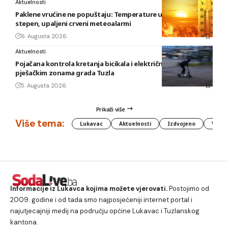
Aktuelnosti
Paklene vrućine ne popuštaju: Temperature u BiH i do 41
stepen, upaljeni crveni meteoalarmi
6. Augusta 2026.
Aktuelnosti
Pojačana kontrola kretanja bicikala i električnih romobila u
pješačkim zonama grada Tuzla
5. Augusta 2026.
Prikaži više
Više tema:
Lukavac
Aktuelnosti
Izdvojeno
Vlada
Informacije iz Lukavca kojima možete vjerovati.
Postojimo od
2009. godine i od tada smo najposjećeniji internet portal i
najutjecajniji medij na području općine Lukavac i Tuzlanskog
kantona.