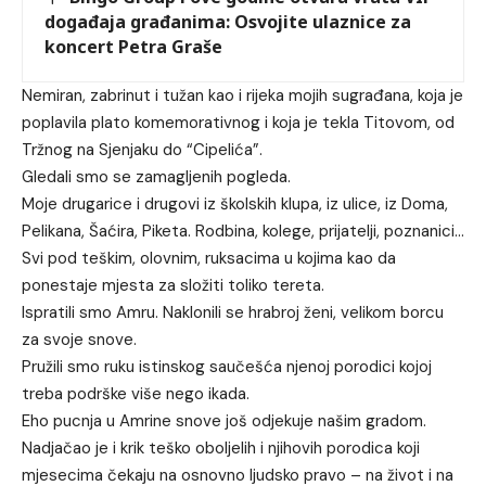
događaja građanima: Osvojite ulaznice za
koncert Petra Graše
Nemiran, zabrinut i tužan kao i rijeka mojih sugrađana, koja je
poplavila plato komemorativnog i koja je tekla Titovom, od
Tržnog na Sjenjaku do “Cipelića”.
Gledali smo se zamagljenih pogleda.
Moje drugarice i drugovi iz školskih klupa, iz ulice, iz Doma,
Pelikana, Šaćira, Piketa. Rodbina, kolege, prijatelji, poznanici…
Svi pod teškim, olovnim, ruksacima u kojima kao da
ponestaje mjesta za složiti toliko tereta.
Ispratili smo Amru. Naklonili se hrabroj ženi, velikom borcu
za svoje snove.
Pružili smo ruku istinskog saučešća njenoj porodici kojoj
treba podrške više nego ikada.
Eho pucnja u Amrine snove još odjekuje našim gradom.
Nadjačao je i krik teško oboljelih i njihovih porodica koji
mjesecima čekaju na osnovno ljudsko pravo – na život i na