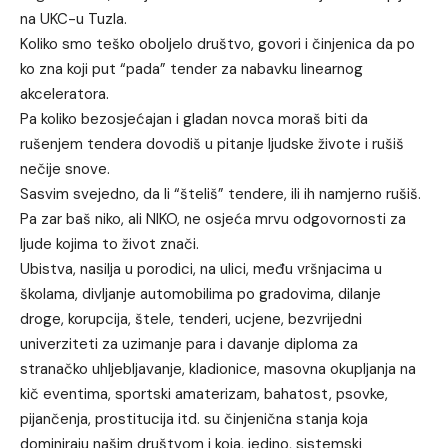
na UKC-u Tuzla.
Koliko smo teško oboljelo društvo, govori i činjenica da po
ko zna koji put “pada” tender za nabavku linearnog
akceleratora.
Pa koliko bezosjećajan i gladan novca moraš biti da
rušenjem tendera dovodiš u pitanje ljudske živote i rušiš
nečije snove.
Sasvim svejedno, da li “šteliš” tendere, ili ih namjerno rušiš.
Pa zar baš niko, ali NIKO, ne osjeća mrvu odgovornosti za
ljude kojima to život znači.
Ubistva, nasilja u porodici, na ulici, među vršnjacima u
školama, divljanje automobilima po gradovima, dilanje
droge, korupcija, štele, tenderi, ucjene, bezvrijedni
univerziteti za uzimanje para i davanje diploma za
stranačko uhljebljavanje, kladionice, masovna okupljanja na
kič eventima, sportski amaterizam, bahatost, psovke,
pijančenja, prostitucija itd. su činjenična stanja koja
dominiraju našim društvom i koja, jedino, sistemski