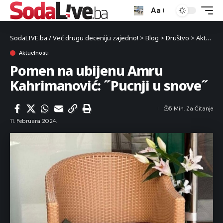
Aa
SodaLIVE.ba / Već drugu deceniju zajedno!
>
Blog
>
Društvo
>
Aktuelnosti
Aktuelnosti
Pomen na ubijenu Amru
Kahrimanović: ˝Pucnji u snove˝
5 Min. Za Čitanje
11. Februara 2024.