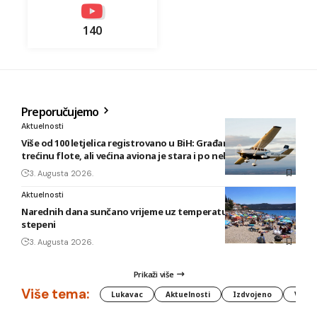
140
Preporučujemo
Aktuelnosti
Više od 100 letjelica registrovano u BiH: Građani posjeduju
trećinu flote, ali većina aviona je stara i po nekoliko decenija
3. Augusta 2026.
Aktuelnosti
Narednih dana sunčano vrijeme uz temperature do 40
stepeni
3. Augusta 2026.
Prikaži više
Više tema:
Lukavac
Aktuelnosti
Izdvojeno
Vlada