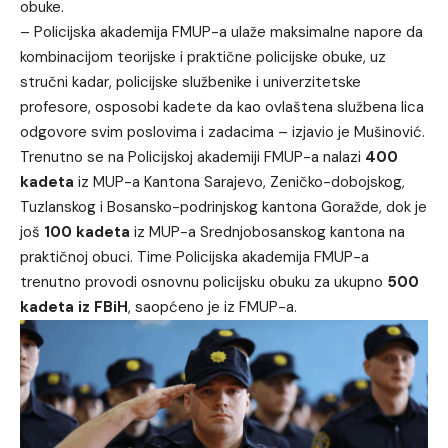
obuke.
– Policijska akademija FMUP-a ulaže maksimalne napore da
kombinacijom teorijske i praktične policijske obuke, uz
stručni kadar, policijske službenike i univerzitetske
profesore, osposobi kadete da kao ovlaštena službena lica
odgovore svim poslovima i zadacima – izjavio je Mušinović.
Trenutno se na Policijskoj akademiji FMUP-a nalazi
400
kadeta
iz MUP-a Kantona Sarajevo, Zeničko-dobojskog,
Tuzlanskog i Bosansko-podrinjskog kantona Goražde, dok je
još
100 kadeta
iz MUP-a Srednjobosanskog kantona na
praktičnoj obuci. Time Policijska akademija FMUP-a
trenutno provodi osnovnu policijsku obuku za ukupno
500
kadeta iz FBiH
, saopćeno je iz FMUP-a.