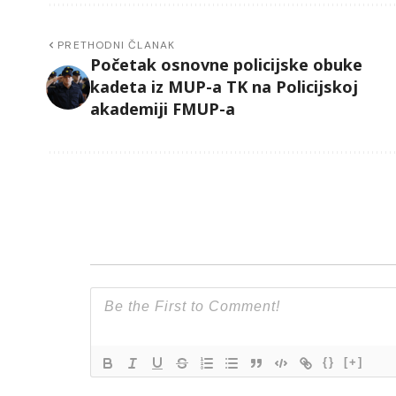
PRETHODNI ČLANAK
Početak osnovne policijske obuke
kadeta iz MUP-a TK na Policijskoj
akademiji FMUP-a
{}
[+]