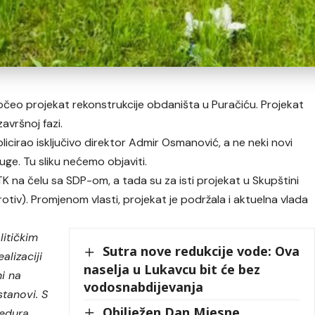
čeo projekat rekonstrukcije obdaništa u Puračiću. Projekat
avršnoj fazi.
e aplicirao isključivo direktor Admir Osmanović, a ne neki novi
sluge. Tu sliku nećemo objaviti.
TK na čelu sa SDP-om, a tada su za isti projekat u Skupštini
protiv). Promjenom vlasti, projekat je podržala i aktuelna vlada
itičkim
Sutra nove redukcije vode: Ova
alizaciji
naselja u Lukavcu bit će bez
ni na
vodosnabdijevanja
stanovi. S
Obilježen Dan Mjesne
cedura