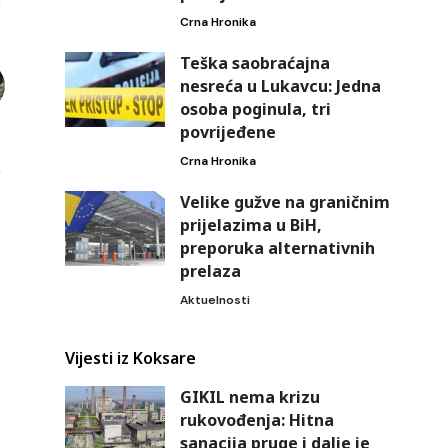
Crna Hronika
Teška saobraćajna
nesreća u Lukavcu: Jedna
osoba poginula, tri
povrijeđene
Crna Hronika
Velike gužve na graničnim
prijelazima u BiH,
preporuka alternativnih
prelaza
Aktuelnosti
Vijesti iz Koksare
GIKIL nema krizu
rukovođenja: Hitna
sanacija pruge i dalje je