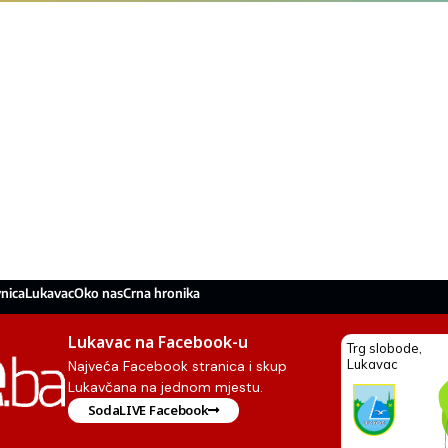
nica
Lukavac
Oko nas
Crna hronika
Lukavac na Facebook-u
Najveća Facebook stranica i skup
Lukavčana na jednom mjestu.
SodaLIVE Facebook