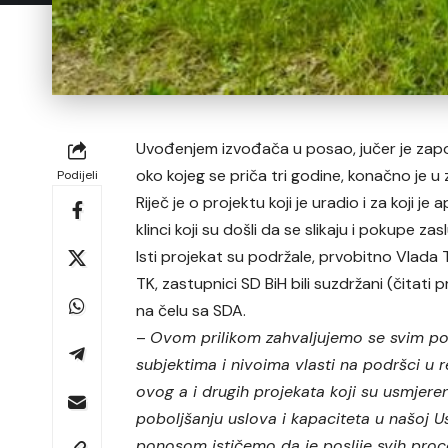
Uvođenjem izvođača u posao, jučer je zapo
oko kojeg se priča tri godine, konačno je u z
Podijeli
Riječ je o projektu koji je uradio i za koji j
klinci koji su došli da se slikaju i pokupe za
Isti projekat su podržale, prvobitno Vlada 
TK, zastupnici SD BiH bili suzdržani (čitati 
na čelu sa SDA.
–
Ovom prilikom zahvaljujemo se svim pol
subjektima i nivoima vlasti na podršci u re
ovog a i drugih projekata koji su usmjere
poboljšanju uslova i kapaciteta u našoj U
ponosom ističemo da je poslije svih pro