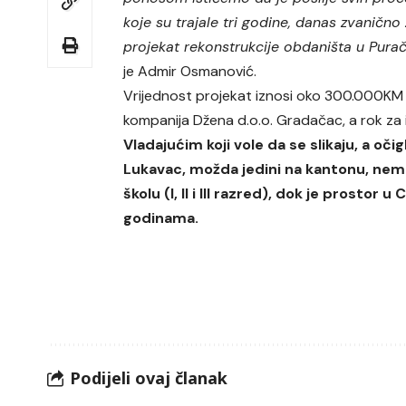
koje su trajale tri godine, danas zvaničn
projekat rekonstrukcije obdaništa u Purač
je Admir Osmanović.
Vrijednost projekat iznosi oko 300.000KM i
kompanija Džena d.o.o. Gradačac, a rok za i
Vladajućim koji vole da se slikaju, a o
Lukavac, možda jedini na kantonu, nem
školu (I, II i III razred), dok je prostor
godinama.
Podijeli ovaj članak