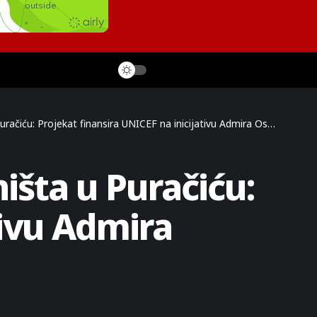
čiću: Projekat finansira UNICEF na inicijativu Admira Osmanovića
išta u Puračiću:
tivu Admira