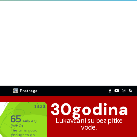
Pretraga
30
godina
Lukavčani su bez pitke
vode!