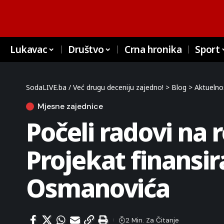
Lukavac
Društvo
Crna hronika
Sport
SodaLIVE.ba / Već drugu deceniju zajedno!
>
Blog
>
Aktuelno
Mjesne zajednice
Počeli radovi na 
Projekat finansir
Osmanovića
2 Min. Za Čitanje