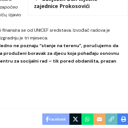
zajednice Prokosovići
o započeo
iću,
izjavio
 finansira se od UNICEF sredstava. Izvođač radova je
zgradnju je tri mjeseca.
čigledno ne poznaju “stanje na terenu”, poručujemo da
a produženi boravak za djecu koja pohađaju osnovnu
 u Centru za socijalni rad – tik pored obdaništa, prazan
Facebook