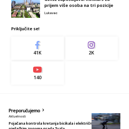
prijem više osoba na tri pozicije
Lukavac
Priključite se!
41K
2K
140
Preporučujemo
Aktuelnosti
Pojačana kontrola kretanja bicikala i električnih romobila u
pješačkim zonama grada Tuzla