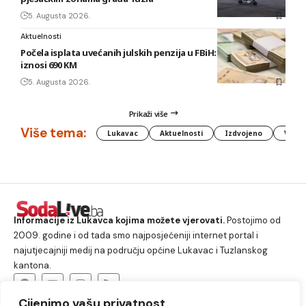
5. Augusta 2026.
Aktuelnosti
Počela isplata uvećanih julskih penzija u FBiH: Najniža sada
iznosi 690 KM
5. Augusta 2026.
Prikaži više
Više tema:
Lukavac
Aktuelnosti
Izdvojeno
Vlada
Informacije iz Lukavca kojima možete vjerovati.
Postojimo od
2009. godine i od tada smo najposjećeniji internet portal i
najutjecajniji medij na području općine Lukavac i Tuzlanskog
kantona.
Cijenimo vašu privatnost