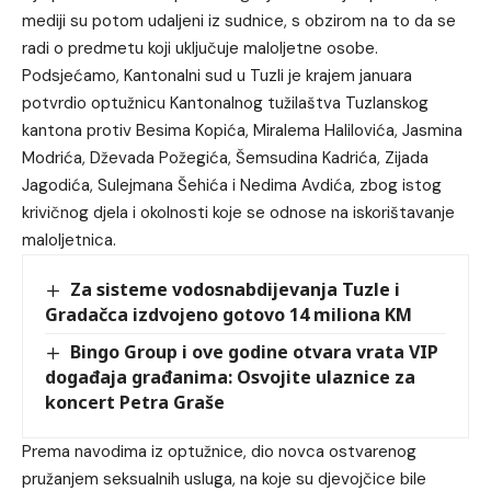
mediji su potom udaljeni iz sudnice, s obzirom na to da se
radi o predmetu koji uključuje maloljetne osobe.
Podsjećamo, Kantonalni sud u Tuzli je krajem januara
potvrdio optužnicu Kantonalnog tužilaštva Tuzlanskog
kantona protiv Besima Kopića, Miralema Halilovića, Jasmina
Modrića, Dževada Požegića, Šemsudina Kadrića, Zijada
Jagodića, Sulejmana Šehića i Nedima Avdića, zbog istog
krivičnog djela i okolnosti koje se odnose na iskorištavanje
maloljetnica.
Za sisteme vodosnabdijevanja Tuzle i
Gradačca izdvojeno gotovo 14 miliona KM
Bingo Group i ove godine otvara vrata VIP
događaja građanima: Osvojite ulaznice za
koncert Petra Graše
Prema navodima iz optužnice, dio novca ostvarenog
pružanjem seksualnih usluga, na koje su djevojčice bile