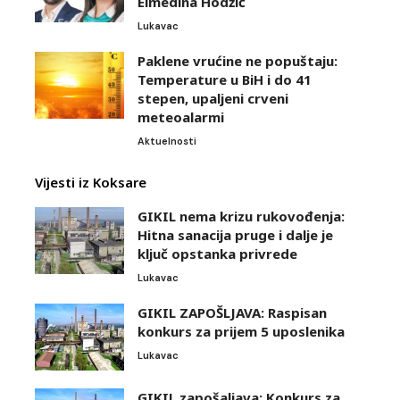
Elmedina Hodžić
Lukavac
Paklene vrućine ne popuštaju:
Temperature u BiH i do 41
stepen, upaljeni crveni
meteoalarmi
Aktuelnosti
Vijesti iz Koksare
GIKIL nema krizu rukovođenja:
Hitna sanacija pruge i dalje je
ključ opstanka privrede
Lukavac
GIKIL ZAPOŠLJAVA: Raspisan
konkurs za prijem 5 uposlenika
Lukavac
GIKIL zapošaljava: Konkurs za