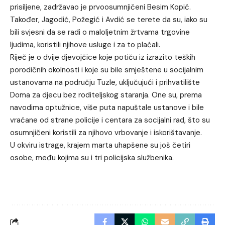
prisiljene, zadržavao je prvoosumnjičeni Besim Kopić.
Također, Jagodić, Požegić i Avdić se terete da su, iako su
bili svjesni da se radi o maloljetnim žrtvama trgovine
ljudima, koristili njihove usluge i za to plaćali.
Riječ je o dvije djevojčice koje potiču iz izrazito teških
porodičnih okolnosti i koje su bile smještene u socijalnim
ustanovama na području Tuzle, uključujući i prihvatilište
Doma za djecu bez roditeljskog staranja. One su, prema
navodima optužnice, više puta napuštale ustanove i bile
vraćane od strane policije i centara za socijalni rad, što su
osumnjičeni koristili za njihovo vrbovanje i iskorištavanje.
U okviru istrage, krajem marta uhapšene su još četiri
osobe, među kojima su i tri policijska službenika.