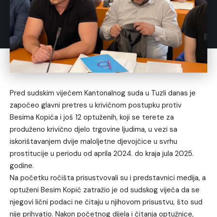
Pred sudskim vijećem Kantonalnog suda u Tuzli danas je
započeo glavni pretres u krivičnom postupku protiv
Besima Kopića i još 12 optuženih, koji se terete za
produženo krivično djelo trgovine ljudima, u vezi sa
iskorištavanjem dvije maloljetne djevojčice u svrhu
prostitucije u periodu od aprila 2024. do kraja jula 2025.
godine.
Na početku ročišta prisustvovali su i predstavnici medija, a
optuženi Besim Kopić zatražio je od sudskog vijeća da se
njegovi lični podaci ne čitaju u njihovom prisustvu, što sud
nije prihvatio. Nakon početnog dijela i čitanja optužnice,