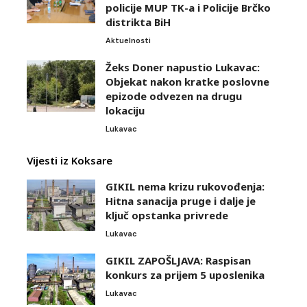
policije MUP TK-a i Policije Brčko
distrikta BiH
Aktuelnosti
Žeks Doner napustio Lukavac:
Objekat nakon kratke poslovne
epizode odvezen na drugu
lokaciju
Lukavac
Vijesti iz Koksare
GIKIL nema krizu rukovođenja:
Hitna sanacija pruge i dalje je
ključ opstanka privrede
Lukavac
GIKIL ZAPOŠLJAVA: Raspisan
konkurs za prijem 5 uposlenika
Lukavac