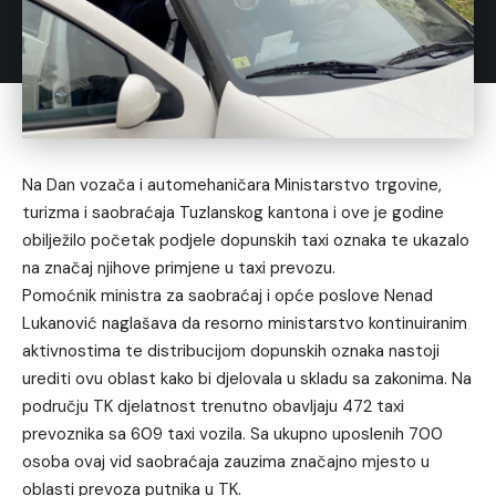
Na Dan vozača i automehaničara Ministarstvo trgovine,
turizma i saobraćaja Tuzlanskog kantona i ove je godine
obilježilo početak podjele dopunskih taxi oznaka te ukazalo
na značaj njihove primjene u taxi prevozu.
Pomoćnik ministra za saobraćaj i opće poslove Nenad
Lukanović naglašava da resorno ministarstvo kontinuiranim
aktivnostima te distribucijom dopunskih oznaka nastoji
urediti ovu oblast kako bi djelovala u skladu sa zakonima. Na
području TK djelatnost trenutno obavljaju 472 taxi
prevoznika sa 609 taxi vozila. Sa ukupno uposlenih 700
osoba ovaj vid saobraćaja zauzima značajno mjesto u
oblasti prevoza putnika u TK.