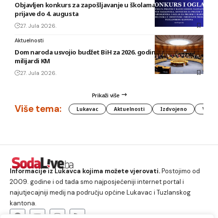
Objavljen konkurs za zapošljavanje u školama TK: Rok za
prijave do 4. augusta
27. Jula 2026.
Aktuelnosti
Dom naroda usvojio budžet BiH za 2026. godinu vrijedan 1,58
milijardi KM
27. Jula 2026.
Prikaži više
Više tema:
Lukavac
Aktuelnosti
Izdvojeno
Vlada
Informacije iz Lukavca kojima možete vjerovati.
Postojimo od
2009. godine i od tada smo najposjećeniji internet portal i
najutjecajniji medij na području općine Lukavac i Tuzlanskog
kantona.