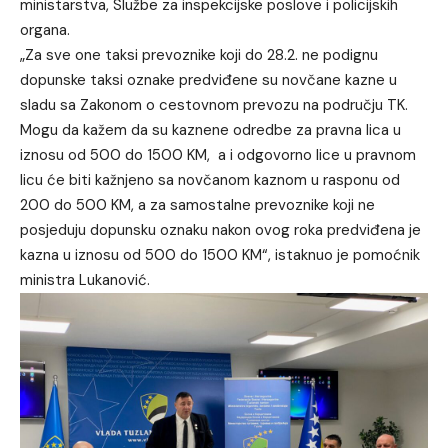
ministarstva, Službe za inspekcijske poslove i policijskih
organa.
„Za sve one taksi prevoznike koji do 28.2. ne podignu
dopunske taksi oznake predviđene su novčane kazne u
sladu sa Zakonom o cestovnom prevozu na području TK.
Mogu da kažem da su kaznene odredbe za pravna lica u
iznosu od 500 do 1500 KM, a i odgovorno lice u pravnom
licu će biti kažnjeno sa novčanom kaznom u rasponu od
200 do 500 KM, a za samostalne prevoznike koji ne
posjeduju dopunsku oznaku nakon ovog roka predviđena je
kazna u iznosu od 500 do 1500 KM“, istaknuo je pomoćnik
ministra Lukanović.