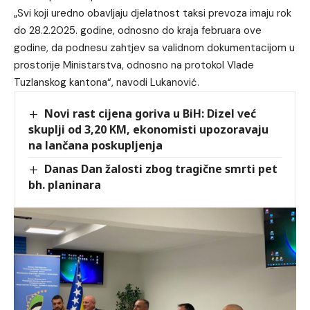
„Svi koji uredno obavljaju djelatnost taksi prevoza imaju rok
do 28.2.2025. godine, odnosno do kraja februara ove
godine, da podnesu zahtjev sa validnom dokumentacijom u
prostorije Ministarstva, odnosno na protokol Vlade
Tuzlanskog kantona“, navodi Lukanović.
Novi rast cijena goriva u BiH: Dizel već
skuplji od 3,20 KM, ekonomisti upozoravaju
na lančana poskupljenja
Danas Dan žalosti zbog tragične smrti pet
bh. planinara