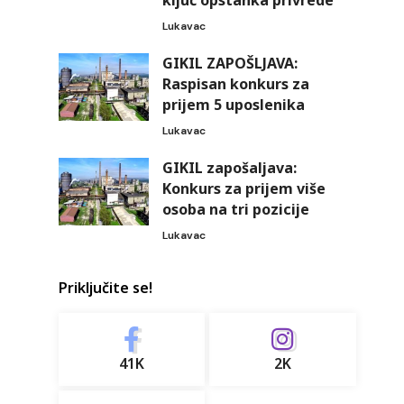
ključ opstanka privrede
Lukavac
GIKIL ZAPOŠLJAVA:
Raspisan konkurs za
prijem 5 uposlenika
Lukavac
GIKIL zapošaljava:
Konkurs za prijem više
osoba na tri pozicije
Lukavac
Priključite se!
41K
2K