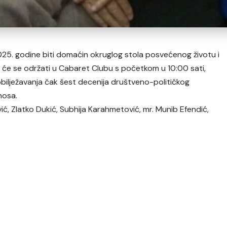
025. godine biti domaćin okruglog stola posvećenog životu i
i će se održati u Cabaret Clubu s početkom u 10:00 sati,
ilježavanja čak šest decenija društveno-političkog
nosa.
ć, Zlatko Dukić, Subhija Karahmetović, mr. Munib Efendić,