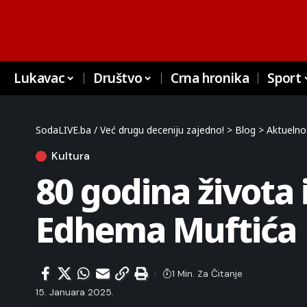
Lukavac
Društvo
Crna hronika
Sport
SodaLIVE.ba / Već drugu deceniju zajedno!
>
Blog
>
Aktuelno
Kultura
80 godina života 
Edhema Muftića
1 Min. Za Čitanje
15. Januara 2025.