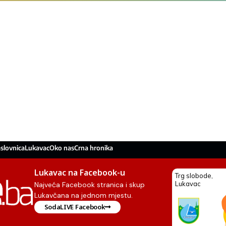
slovnica
Lukavac
Oko nas
Crna hronika
Lukavac na Facebook-u
Najveća Facebook stranica i skup
Lukavčana na jednom mjestu.
SodaLIVE Facebook