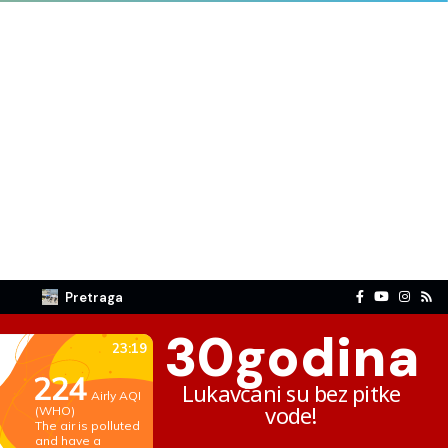
Pretraga
30
godina
Lukavčani su bez pitke
vode!