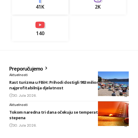
41K
2K
140
Preporučujemo
Aktuelnosti
Rast turizma u FBiH: Prihodi dostigli 983 miliona KM, smještaj
najprofitabilnija djelatnost
30. Jula 2026.
Aktuelnosti
Tokom naredna tri dana očekuju se temperature do 42
stepena
30. Jula 2026.