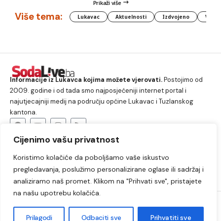
Prikaži više
Više tema:
Lukavac
Aktuelnosti
Izdvojeno
Vlada
Informacije iz Lukavca kojima možete vjerovati.
Postojimo od
2009. godine i od tada smo najposjećeniji internet portal i
najutjecajniji medij na području općine Lukavac i Tuzlanskog
kantona.
Cijenimo vašu privatnost
O nama
Koristimo kolačiće da poboljšamo vaše iskustvo
Lukavac
Društvo
Crna hronika
Sport
pregledavanja, poslužimo personalizirane oglase ili sadržaj i
Kultura
Kolumne
Slobodno vrijeme
analiziramo naš promet. Klikom na "Prihvati sve", pristajete
na našu upotrebu kolačića.
2009. – 2024. © Lukavački info portal – SodaLIVE.ba. Sva prava
zadržana. Zabranjeno kopiranje autorskog sadržaja i korištenje
Prilagodi
Odbaciti sve
Prihvatiti sve