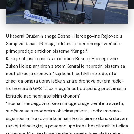
U kasarni Oružanih snaga Bosne i Hercegovine Rajlovac u
Sarajevu danas, 16. maja, održana je ceremonija svečane
primopredaje antidron sistema “Kangal”.
Kako je objasnio ministar odbrane Bosne i Hercegovine
Zukan Helez, antidron sistem Kangal je napredni sistem za
neutralizaciju dronova, “koji koristi softkill metode, što
znači da ometa upravljačke signale dronova putem radio-
frekvencija ili GPS-a, uz mogućnost potpunog preuzimanja
kontrole nad neprijateljskim dronom”.
“Bosna i Hercegovina, kao i mnoge druge zemlje u svijetu,
suočava se s modernim oblicima prijetnji i odbrambeno-
sigurnosnim izazovima koje nam kontinuirano donosi ubrzani
razvoj tehnologije, a posebno upotreba bespilotnih letjelica
i dronova. Mnoge druge zemlje u svijetu, koje ulažu mnogo