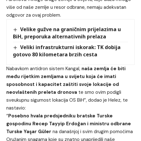
više od naše zemlje u resor odbrane, nemaju adekvatan
odgovor za ovaj problem.
Velike gužve na graničnim prijelazima u
BiH, preporuka alternativnih prelaza
Veliki infrastrukturni iskorak: TK dobija
gotovo 80 kilometara brzih cesta
Nabavkom antidron sistem Kangal,
naša zemlja će biti
među rijetkim zemljama u svijetu koja će imati
sposobnost i kapacitet zaštiti svoje lokacije od
neovlaštenih preleta dronova
te smo ovim podigli
sveukupnu sigurnost lokacija OS BiH”, dodao je Helez, te
nastavio:
“
Posebno hvala predsjedniku bratske Turske
gospodinu Recep Tayyip Erdoğan i ministru odbrane
Turske Yaşar Güler
na današnjoj i svim drugim pomoćima
Oružanim snagama koje su znatno unaprijedili naše