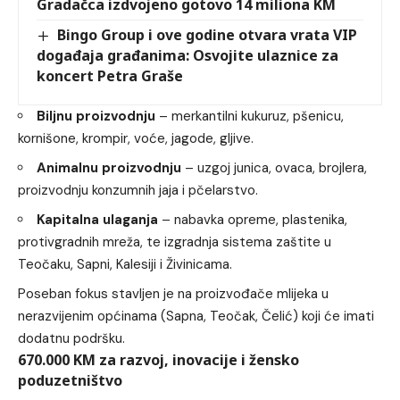
Gradačca izdvojeno gotovo 14 miliona KM
Bingo Group i ove godine otvara vrata VIP
događaja građanima: Osvojite ulaznice za
koncert Petra Graše
Biljnu proizvodnju
– merkantilni kukuruz, pšenicu,
kornišone, krompir, voće, jagode, gljive.
Animalnu proizvodnju
– uzgoj junica, ovaca, brojlera,
proizvodnju konzumnih jaja i pčelarstvo.
Kapitalna ulaganja
– nabavka opreme, plastenika,
protivgradnih mreža, te izgradnja sistema zaštite u
Teočaku, Sapni, Kalesiji i Živinicama.
Poseban fokus stavljen je na proizvođače mlijeka u
nerazvijenim općinama (Sapna, Teočak, Čelić) koji će imati
dodatnu podršku.
670.000 KM za razvoj, inovacije i žensko
poduzetništvo