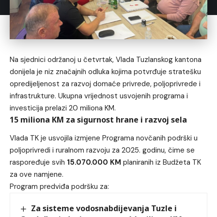
Na sjednici održanoj u četvrtak, Vlada Tuzlanskog kantona
donijela je niz značajnih odluka kojima potvrđuje stratešku
opredijeljenost za razvoj domaće privrede, poljoprivrede i
infrastrukture. Ukupna vrijednost usvojenih programa i
investicija prelazi 20 miliona KM.
15 miliona KM za sigurnost hrane i razvoj sela
Vlada TK je usvojila izmjene Programa novčanih podrški u
poljoprivredi i ruralnom razvoju za 2025. godinu, čime se
raspoređuje svih
15.070.000 KM
planiranih iz Budžeta TK
za ove namjene.
Program predviđa podršku za:
Za sisteme vodosnabdijevanja Tuzle i