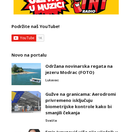
Podržite naš YouTube!
Novo na portalu
Održana novinarska regata na
jezeru Modrac (FOTO)
Lukavac
Gužve na granicama: Aerodromi
privremeno isključuju
biometrijske kontrole kako bi
smanjili čekanja
Svašta
Emir Junuzović više nije vijećnik u