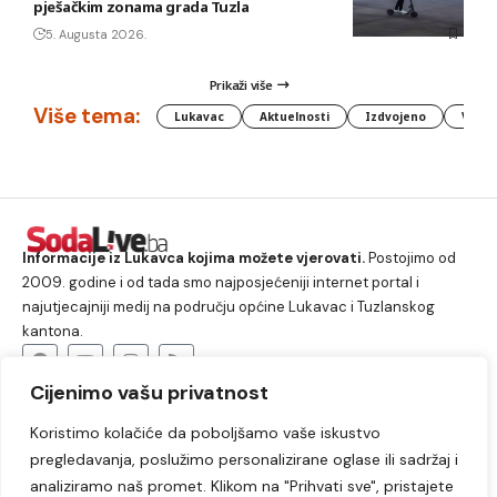
pješačkim zonama grada Tuzla
5. Augusta 2026.
Prikaži više
Više tema:
Lukavac
Aktuelnosti
Izdvojeno
Vlada
Informacije iz Lukavca kojima možete vjerovati.
Postojimo od
2009. godine i od tada smo najposjećeniji internet portal i
najutjecajniji medij na području općine Lukavac i Tuzlanskog
kantona.
Cijenimo vašu privatnost
O nama
Koristimo kolačiće da poboljšamo vaše iskustvo
Lukavac
Društvo
Crna hronika
Sport
pregledavanja, poslužimo personalizirane oglase ili sadržaj i
Kultura
Kolumne
Slobodno vrijeme
analiziramo naš promet. Klikom na "Prihvati sve", pristajete