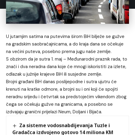
U jutarnjim satima na putevima širom BiH bilježe se gužve
na gradskim saobraćajnicama, a do kraja dana se očekuje
na većini puteva, posebno prema jugu naše zemlje.
S obzirom da je sutra 1. maj – Međunarodni praznik rada, to
znači i dva neradna dana koje će mnogi iskoristiti za izlete,
odlazak u južnije krajeve BiH ili susjedne zemlje.
Brojni građani BiH danas poslijepodne i sutra ujutru će
krenuti na kratke odmore, a brojni su i oni koji će spojiti
neradnu srijedu i četvrtak sa predstojećim vikendom zbog
čega se očekuju gužve na granicama, a posebno se
izdvajaju granični prijelazi Neum, Doljani i Bijača.
Za sisteme vodosnabdijevanja Tuzle i
Gradačca izdvojeno gotovo 14 miliona KM