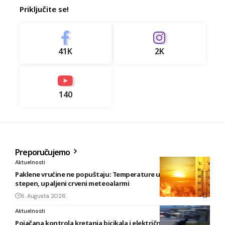
Priključite se!
41K
2K
140
Preporučujemo
Aktuelnosti
Paklene vrućine ne popuštaju: Temperature u BiH i do 41
stepen, upaljeni crveni meteoalarmi
6. Augusta 2026.
Aktuelnosti
Pojačana kontrola kretanja bicikala i električnih romobila u