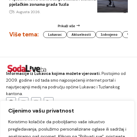
pješačkim zonama grada Tuzla
5. Augusta 2026.
Prikaži više
Više tema:
Lukavac
Aktuelnosti
Izdvojeno
Vlada
Informacije iz Lukavca kojima možete vjerovati.
Postojimo od
2009. godine i od tada smo najposjećeniji internet portal i
najutjecajniji medij na području općine Lukavac i Tuzlanskog
kantona.
Cijenimo vašu privatnost
O nama
Koristimo kolačiće da poboljšamo vaše iskustvo
Lukavac
Društvo
Crna hronika
Sport
pregledavanja, poslužimo personalizirane oglase ili sadržaj i
Kultura
Kolumne
Slobodno vrijeme
analiziramo naš promet. Klikom na "Prihvati sve", pristajete