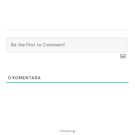
0
KOMENTARA
- Marketing -