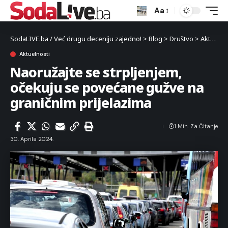
Aa
SodaLIVE.ba / Već drugu deceniju zajedno!
>
Blog
>
Društvo
>
Aktuelnosti
Aktuelnosti
Naoružajte se strpljenjem,
očekuju se povećane gužve na
graničnim prijelazima
1 Min. Za Čitanje
30. Aprila 2024.