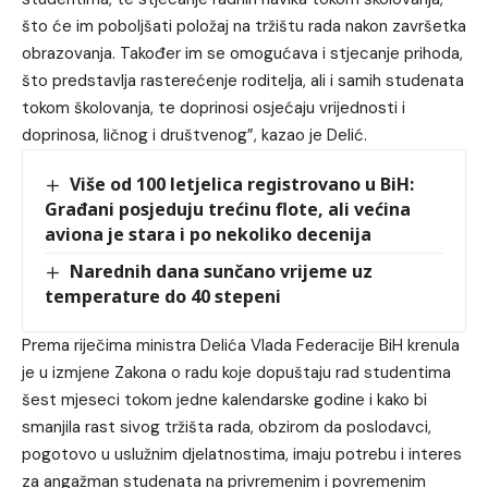
što će im poboljšati položaj na tržištu rada nakon završetka
obrazovanja. Također im se omogućava i stjecanje prihoda,
što predstavlja rasterećenje roditelja, ali i samih studenata
tokom školovanja, te doprinosi osjećaju vrijednosti i
doprinosa, ličnog i društvenog”, kazao je Delić.
Više od 100 letjelica registrovano u BiH:
Građani posjeduju trećinu flote, ali većina
aviona je stara i po nekoliko decenija
Narednih dana sunčano vrijeme uz
temperature do 40 stepeni
Prema riječima ministra Delića Vlada Federacije BiH krenula
je u izmjene Zakona o radu koje dopuštaju rad studentima
šest mjeseci tokom jedne kalendarske godine i kako bi
smanjila rast sivog tržišta rada, obzirom da poslodavci,
pogotovo u uslužnim djelatnostima, imaju potrebu i interes
za angažman studenata na privremenim i povremenim