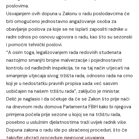
poslovima.
Usvajanjem ovih dopuna u Zakonu o radu poslodavcima će
biti omogućeno jednostavno angažovanje osoba za
obavljanje poslova za koje se ne isplati zaposliti radnike u
radni odnos po osnovu ugovora o radu, kao što su sezonski
i pomoćni tehnički poslovi.
“A osim toga, legalizovanjem rada redovnih studenata
nastojimo smanjiti brojne malverzacije i pojednostaviti
kontrolu od nadležnih inspekcija, te na taj način utjecati na
smanjenje utjecaja sivog tržišta rada, odnosno rada na crno
koji je u nedostatku pravnih propisa sada već sasvim
uobičajen na našem tržištu rada”, zaključio je ministar.
Delić je naglasio i da očekuje da će se Zakon što prije naći
na dnevnom redu domova Parlamenta FBiH kako bi njegova
primjena počela prije sezone u kojoj se na tržištu rada,
posebno u uslužnim djelatnostima traži uvijek radnik više.
Dopuna zakona o radu ide po skraćenoj proceduri, što će
također ubrzati procedure njegovog usvajanja.