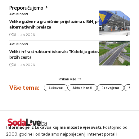
Preporučujemo
Aktuelnosti
Velike gužve na graničnim prijelazima u BiH, preporuka
alternativnih prelaza
31. Jula 2026.
Aktuelnosti
Veliki infrastrukturni iskorak: TK dobija gotovo 80 kilometara
brzih cesta
31. Jula 2026.
Prikaži više
Više tema:
Lukavac
Aktuelnosti
Izdvojeno
Vlada
Informacije iz Lukavca kojima možete vjerovati.
Postojimo od
2009. godine i od tada smo najposjećeniji internet portal i