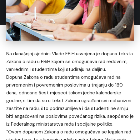
Na današnjoj sjednici Vlade FBiH usvojena je dopuna teksta
Zakona o radu u FBiH kojom se omogućava rad redovnim,
vanrednim i studentima koji studiraju na daljinu.
Dopuna Zakona o radu studentima omogućava rad na
privremenim i povremenim poslovima u trajanju do 180
dana, odnosno šest mjeseci tokom jedne kalendarske
godine, s tim da su u tekst Zakona ugrađeni svi mehanizmi
zaštite na radu, što podrazumijeva i da studenti ne smiju
biti angažovani na poslovima povećanog rizika, saopćeno je
iz Federalnog ministarstva rada i socijalne politike.
“Ovom dopunom Zakona o radu omogućava se legalan rad
studentima, te stjecanje radnih navika tokom školovanja,