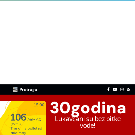
Pretraga
30
godina
Lukavčani su bez pitke
vode!