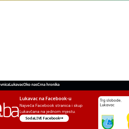
vnica
Lukavac
Oko nas
Crna hronika
Lukavac na Facebook-u
Najveća Facebook stranica i skup
Lukavčana na jednom mjestu.
SodaLIVE Facebook