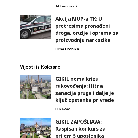
Aktuelnosti
Akcija MUP-a TK: U
pretresima pronađeni
droga, oružje i oprema za
proizvodnju narkotika
Crna Hronika
Vijesti iz Koksare
GIKIL nema krizu
rukovođenja: Hitna
sanacija pruge i dalje je
ključ opstanka privrede
Lukavac
GIKIL ZAPOŠLJAVA:
Raspisan konkurs za
prijem 5 uposlenika