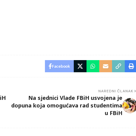
Facebook
NAREDNI ČLANAK
BiH
Na sjednici Vlade FBiH usvojena je
dopuna koja omogućava rad studentima
u FBiH