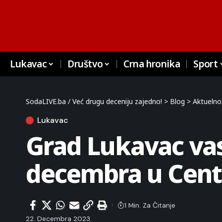
Lukavac
Društvo
Crna hronika
Sport
SodaLIVE.ba / Već drugu deceniju zajedno!
>
Blog
>
Aktuelno
Lukavac
Grad Lukavac vas
decembra u Cent
1 Min. Za Čitanje
22. Decembra 2023.