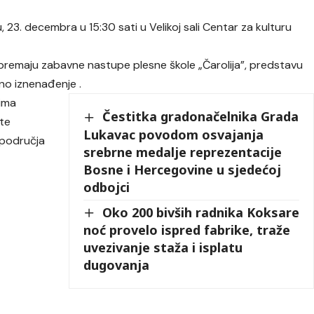
, 23. decembra u 15:30 sati u Velikoj sali Centar za kulturu
ipremaju zabavne nastupe plesne škole „Čarolija”, predstavu
bno iznenađenje .
ima
Čestitka gradonačelnika Grada
 te
Lukavac povodom osvajanja
 područja
srebrne medalje reprezentacije
Bosne i Hercegovine u sjedećoj
odbojci
Oko 200 bivših radnika Koksare
noć provelo ispred fabrike, traže
uvezivanje staža i isplatu
dugovanja