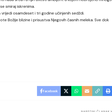
e smiraj iskrenima.
ijedi osamdeset i tri godine učinjenih sedždi.
ote Božije blizine i prisustva Njegovih časnih meleka. Sve dok
Facebook
NAREDNI ČLANAK