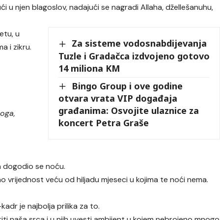
ući u njen blagoslov, nadajući se nagradi Allaha, džellešanuhu,
etu, u
Za sisteme vodosnabdijevanja
 i zikru.
Tuzle i Gradačca izdvojeno gotovo
14 miliona KM
Bingo Group i ove godine
otvara vrata VIP događaja
građanima: Osvojite ulaznice za
voga,
koncert Petra Graše
va dogodio se noću.
ao vrijednost veću od hiljadu mjeseci u kojima te noći nema.
adr je najbolja prilika za to.
iti naša srca i u njih uvesti ambijent u kojem nebrojeno mnogo