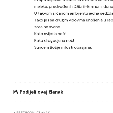
meleka, predvođenih Džibrili-Eminom, donos
U takvom srčanom ambijentu jedna sedžda vr
Tako je i sa drugim vidovima unošenja u ljep
zora ne svane.
Kako svijetla noć!
Kako dragocjena noć!
Suncem Božije milosti obasjana.
Podijeli ovaj članak
PRETHODNI ČLANAK