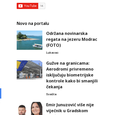
Novo na portalu
Održana novinarska
regata na jezeru Modrac
(FOTO)
Lukavac
Gužve na granicama:
Aerodromi privremeno
isključuju biometrijske
kontrole kako bi smanjili
čekanja
Svašta
Emir Junuzović više nije
vijećnik u Gradskom