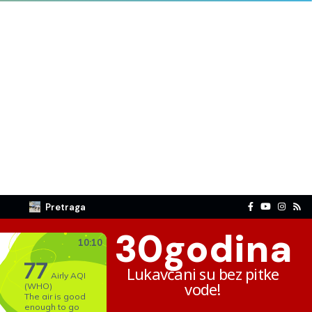
Pretraga
30
godina
Lukavčani su bez pitke
vode!