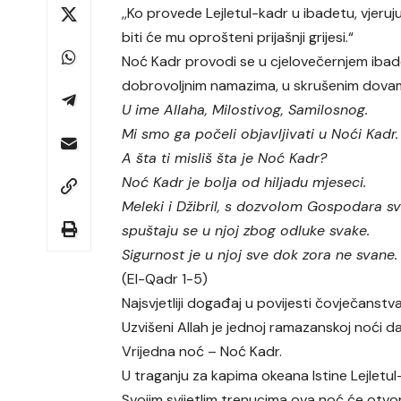
,,Ko provede Lejletul-kadr u ibadetu, vjeruj
biti će mu oprošteni prijašnji grijesi.“
Noć Kadr provodi se u cjelovečernjem ibad
dobrovoljnim namazima, u skrušenim dovama
U ime Allaha, Milostivog, Samilosnog.
Mi smo ga počeli objavljivati u Noći Kadr.
A šta ti misliš šta je Noć Kadr?
Noć Kadr je bolja od hiljadu mjeseci.
Meleki i Džibril, s dozvolom Gospodara s
spuštaju se u njoj zbog odluke svake.
Sigurnost je u njoj sve dok zora ne svane.
(El-Qadr 1-5)
Najsvjetliji događaj u povijesti čovječanst
Uzvišeni Allah je jednoj ramazanskoj noći d
Vrijedna noć – Noć Kadr.
U traganju za kapima okeana Istine Lejletul-k
Svojim svijetlim trenucima ova noć će otvor