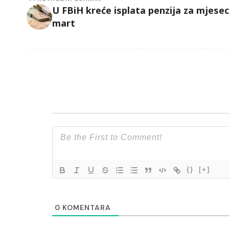
U FBiH kreće isplata penzija za mjesec
mart
{}
[+]
0
KOMENTARA