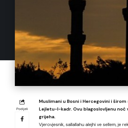
Muslimani u Bosni i Hercegovini i širom
Lejletu-l-kadr. Ovu blagoslovljenu noć 
Podijeli
grijeha.
Vjerovjesnik, sallallahu alejhi ve sellem, je re