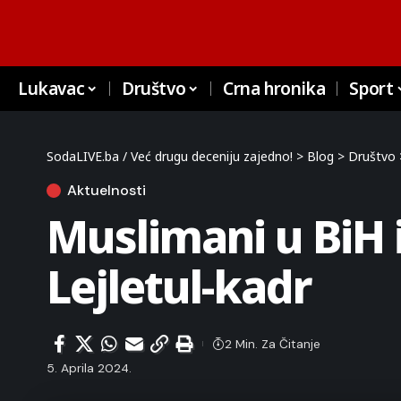
Lukavac
Društvo
Crna hronika
Sport
SodaLIVE.ba / Već drugu deceniju zajedno!
>
Blog
>
Društvo
Aktuelnosti
Muslimani u BiH i
Lejletul-kadr
2 Min. Za Čitanje
5. Aprila 2024.