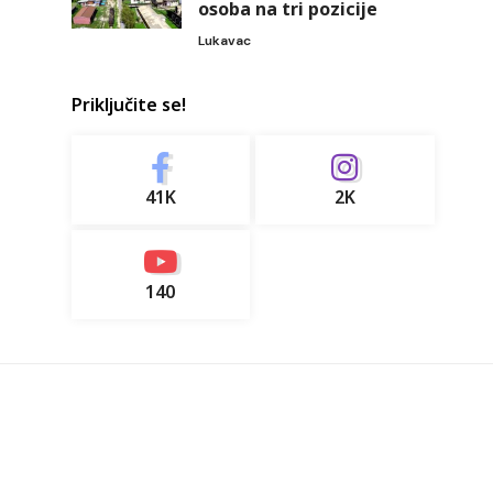
osoba na tri pozicije
Lukavac
Priključite se!
41K
2K
140