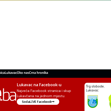
ica
Lukavac
Oko nas
Crna hronika
Lukavac na Facebook-u
Najveća Facebook stranica i skup
Lukavčana na jednom mjestu.
SodaLIVE Facebook