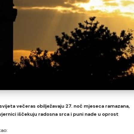
 svijeta večeras obilježavaju 27. noć mjeseca ramazana,
vjernici iščekuju radosna srca i puni nade u oprost
kao: