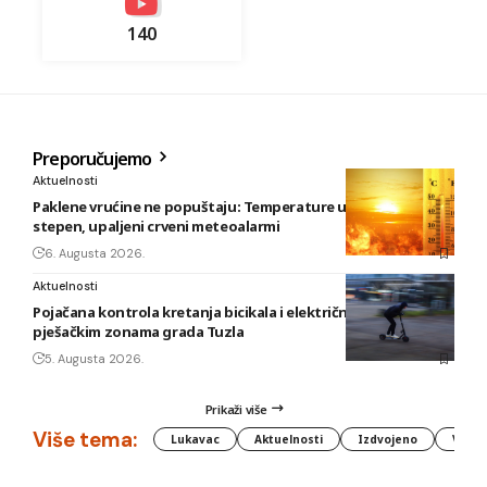
140
Preporučujemo
Aktuelnosti
Paklene vrućine ne popuštaju: Temperature u BiH i do 41
stepen, upaljeni crveni meteoalarmi
6. Augusta 2026.
Aktuelnosti
Pojačana kontrola kretanja bicikala i električnih romobila u
pješačkim zonama grada Tuzla
5. Augusta 2026.
Prikaži više
Više tema:
Lukavac
Aktuelnosti
Izdvojeno
Vlada