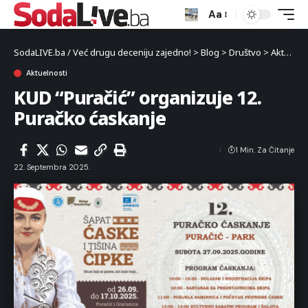
Aa
SodaLIVE.ba / Već drugu deceniju zajedno!
>
Blog
>
Društvo
>
Aktuelnosti
Aktuelnosti
KUD “Puračić” organizuje 12.
Puračko ćaskanje
1 Min. Za Čitanje
22. Septembra 2025.