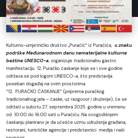
Kulturno-umjetničko društvo „Puračić“ iz Puračića,
u znaku
podrške Međunarodnom danu nematerijalne kulturne
baštine UNESCO-a
, organizuje tradicionalnu gastro
manifestaciju 12. Puračko ćaskanje koje se i ove godine
održava se pod logom UNESCO-a, što predstavlja
poseban događaj na ovim prostorima.
“12. PURAČKO ĆASKANJE” (priprema puračkog
tradicionalnog jela – ćaske, uz razgovor i druženje), će se
održati u subotu 27. septembra 2025. godine u vremenu
od 10:00 do 16:00 sati u Puračiću. Na ovogodišnjem
ćaskanju planirano je da učešće uzmu udruženja građana,
restorani, turističke agencije i predstavnici medija i naši
sponzori.