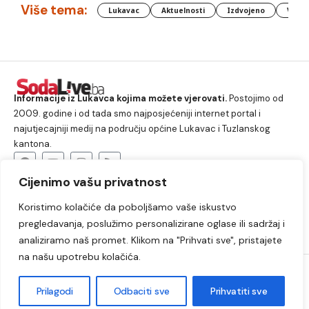
Više tema:
Lukavac
Aktuelnosti
Izdvojeno
Vlada
Informacije iz Lukavca kojima možete vjerovati.
Postojimo od
2009. godine i od tada smo najposjećeniji internet portal i
najutjecajniji medij na području općine Lukavac i Tuzlanskog
kantona.
Cijenimo vašu privatnost
O nama
Koristimo kolačiće da poboljšamo vaše iskustvo
Lukavac
Društvo
Crna hronika
Sport
pregledavanja, poslužimo personalizirane oglase ili sadržaj i
Kultura
Kolumne
Slobodno vrijeme
analiziramo naš promet. Klikom na "Prihvati sve", pristajete
na našu upotrebu kolačića.
2009. – 2024. © Lukavački info portal – SodaLIVE.ba. Sva prava
zadržana. Zabranjeno kopiranje autorskog sadržaja i korištenje
Prilagodi
Odbaciti sve
Prihvatiti sve
autorskih fotografija bez odobrenja portala.