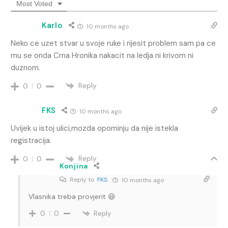
Most Voted
Karlo
10 months ago
Neko ce uzet stvar u svoje ruke i rijesit problem sam pa ce
mu se onda Crna Hronika nakacit na ledja ni krivom ni
duznom.
Reply
0
0
FKS
10 months ago
Uvijek u istoj ulici,mozda opominju da nije istekla
registracija.
Reply
0
0
Konjina
Reply to
FKS
10 months ago
Vlasnika treba provjerit 😆
Reply
0
0