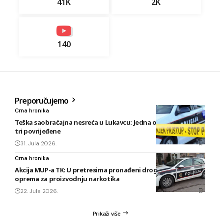
41K
2K
140
Preporučujemo
Crna hronika
Teška saobraćajna nesreća u Lukavcu: Jedna osoba poginula,
tri povrijeđene
31. Jula 2026.
Crna hronika
Akcija MUP-a TK: U pretresima pronađeni droga, oružje i
oprema za proizvodnju narkotika
22. Jula 2026.
Prikaži više