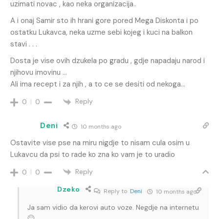
uzimati novac , kao neka organizacija..
A i onaj Samir sto ih hrani gore pored Mega Diskonta i po
ostatku Lukavca, neka uzme sebi kojeg i kuci na balkon
stavi . . .
Dosta je vise ovih dzukela po gradu , gdje napadaju narod i
njihovu imovinu …
Ali ima recept i za njih , a to ce se desiti od nekoga…
Reply
0
0
Deni
10 months ago
Ostavite vise pse na miru nigdje to nisam cula osim u
Lukavcu da psi to rade ko zna ko vam je to uradio
Reply
0
0
Dzeko
Reply to
Deni
10 months ago
Ja sam vidio da kerovi auto voze. Negdje na internetu
🙂