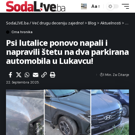
Aa
SodaLIVE.ba / Već drugu deceniju zajedno!
>
Blog
>
Aktuelnosti
>
Crna 
Crna hronika
Psi lutalice ponovo napali i
napravili štetu na dva parkirana
automobila u Lukavcu!
1 Min. Za Čitanje
22. Septembra 2025.