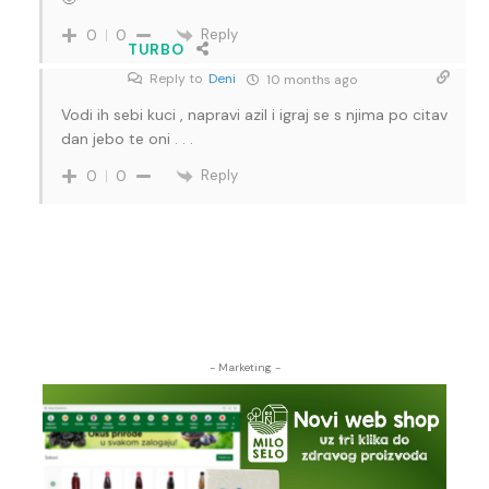
Reply
0
0
TURBO
Reply to
Deni
10 months ago
Vodi ih sebi kuci , napravi azil i igraj se s njima po citav
dan jebo te oni . . .
Reply
0
0
- Marketing -