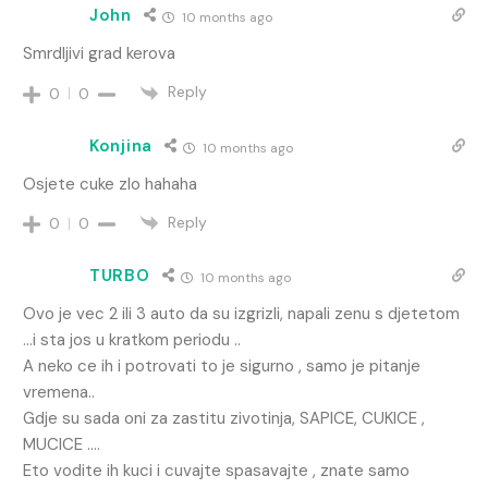
John
10 months ago
Smrdljivi grad kerova
Reply
0
0
Konjina
10 months ago
Osjete cuke zlo hahaha
Reply
0
0
TURBO
10 months ago
Ovo je vec 2 ili 3 auto da su izgrizli, napali zenu s djetetom
…i sta jos u kratkom periodu ..
A neko ce ih i potrovati to je sigurno , samo je pitanje
vremena..
Gdje su sada oni za zastitu zivotinja, SAPICE, CUKICE ,
MUCICE ….
Eto vodite ih kuci i cuvajte spasavajte , znate samo