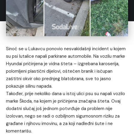
Sinoć se u Lukavcu ponovio nesvakidašnji incident u kojem
su psi lutalice napali parkirane automobile. Na vozilu marke
Hyundai pričinjena je vidna šteta – izgrebana karoserija,
polomljeni plastični dijelovi, oštećen branik i isčupan
zaštitni okvir oko prednjeg blatobrana, sve to jasno
pokazuje silinu napada.
Također, prije nekoliko dana u istoj ulici psu su napali vozilo
marke Škoda, na kojem je pričinjena značajna šteta. Ovaj
dodatni slučaj još jednom potvrđuje da problem nije
izolovan, nego se radi o ozbiljnom sigurnosnom riziku za
građane i njihovu imovinu, a za koji nadleđni šute i ne
komentarišu.