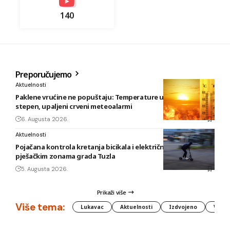
140
Preporučujemo
Aktuelnosti
Paklene vrućine ne popuštaju: Temperature u BiH i do 41
stepen, upaljeni crveni meteoalarmi
6. Augusta 2026.
Aktuelnosti
Pojačana kontrola kretanja bicikala i električnih romobila u
pješačkim zonama grada Tuzla
5. Augusta 2026.
Prikaži više
Više tema:
Lukavac
Aktuelnosti
Izdvojeno
Vlada