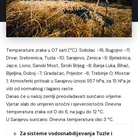
Temperature zraka u 07 sati (°C): Sokolac -16; Bugojno -11;
Drvar, Srebrenica, Tuzla -10; Sarajevo, Zenica -9; Bjelašnica,
Jajce, Livno, Sanski Most, Široki Brijeg -8; Banja Luka, Bihać,
Bijeljina, Doboj -7; Gradačac, Prijedor -6; Trebinje 0; Mostar
1; Atmosferki pritisak u Sarajevu iznosi 957 hPa, za 15 hPa je
viši od normalnog i lagano raste.
Danas će u našoj zemlji preovladavati sunčano vrijeme.
Vjetar slab do umjeren istočni i sjeveroistočni. Dnevna
temperatura zraka od 0 do 6, na jugu do 12 °C.
U Sarajevu sunčano. Dnevna temperatura oko 3 °C.
Za sisteme vodosnabdijevanja Tuzle i