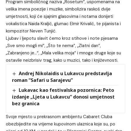
Program simboličnog naziva „Rosetum“, uspomenama na
velika imena poezije i muzike, simbolizira raskoš dvije
umjetnosti, koji će sjajnim glasovima i notama donijeti
vokalistica Naida Kraljić, glumac Elmir Krivalić, te pijanista i
kompozitor Neven Tunjić.
Ljubav i ljepotu slavit ćemo kroz stihove i note pjesama
„Sve smo mogli mi“, „Što te nema“, „Zlatni dan“,
„Zabranjeno je…“, „Mala velika moja“ i mnoge druge koje su
ostavile neizbrisiv trag, kako u muzici, tako i književnosti.
Andrej Nikolaidis u Lukavcu predstavlja
roman “Safari u Sarajevu”
Lukavac kao festivalska pozornica: Peto
izdanje „Ljeta u Lukavcu“ donosi umjetnost
bez granica
Svoje mjesto u prekrasnom ambijentu Cabaret Cluba
obezbijedite na vrijeme kupovinom ulaznica koje su, po