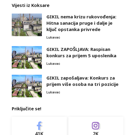
Vijesti iz Koksare
GIKIL nema krizu rukovođenja:
Hitna sanacija pruge i dalje je
ključ opstanka privrede
Lukavac
GIKIL ZAPOŠLJAVA: Raspisan
konkurs za prijem 5 uposlenika
Lukavac
GIKIL zapošaljava: Konkurs za
prijem više osoba na tri pozicije
Lukavac
Priključite se!
41K
2K