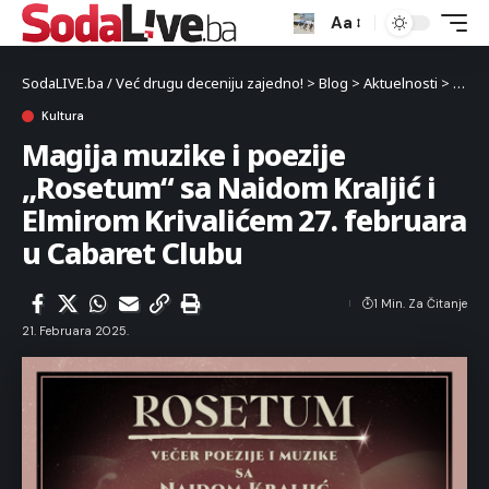
Aa
SodaLIVE.ba / Već drugu deceniju zajedno!
>
Blog
>
Aktuelnosti
>
Kultu
Kultura
Magija muzike i poezije
„Rosetum“ sa Naidom Kraljić i
Elmirom Krivalićem 27. februara
u Cabaret Clubu
1 Min. Za Čitanje
21. Februara 2025.