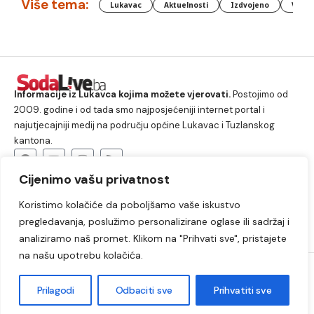
Više tema:
Lukavac
Aktuelnosti
Izdvojeno
Vlada
Informacije iz Lukavca kojima možete vjerovati.
Postojimo od
2009. godine i od tada smo najposjećeniji internet portal i
najutjecajniji medij na području općine Lukavac i Tuzlanskog
kantona.
Cijenimo vašu privatnost
O nama
Koristimo kolačiće da poboljšamo vaše iskustvo
Lukavac
Društvo
Crna hronika
Sport
pregledavanja, poslužimo personalizirane oglase ili sadržaj i
Kultura
Kolumne
Slobodno vrijeme
analiziramo naš promet. Klikom na "Prihvati sve", pristajete
na našu upotrebu kolačića.
2009. – 2024. © Lukavački info portal – SodaLIVE.ba. Sva prava
zadržana. Zabranjeno kopiranje autorskog sadržaja i korištenje
Prilagodi
Odbaciti sve
Prihvatiti sve
autorskih fotografija bez odobrenja portala.