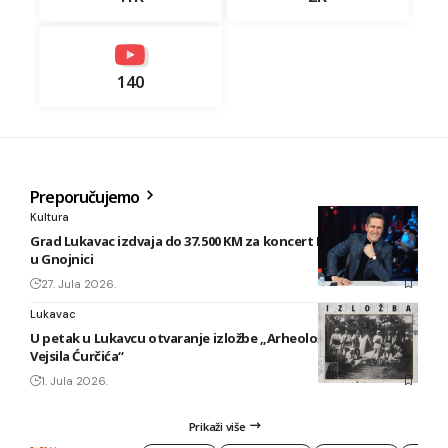
140
Preporučujemo
Kultura
Grad Lukavac izdvaja do 37.500 KM za koncert Enesa Begovića
u Gnojnici
27. Jula 2026.
Lukavac
U petak u Lukavcu otvaranje izložbe „Arheološki foto tragovi
Vejsila Ćurčića“
1. Jula 2026.
Prikaži više