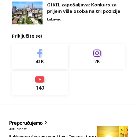
GIKIL zapošaljava: Konkurs za
prijem više osoba na tri pozicije
Lukavac
Priključite se!
41K
2K
140
Preporučujemo
Aktuelnosti
Paklene vrućine ne popuštaju: Temperature u BiH i do 41