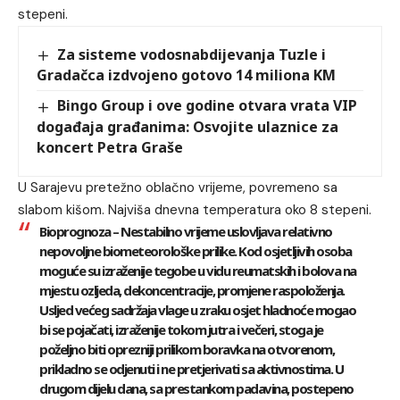
stepeni.
Za sisteme vodosnabdijevanja Tuzle i
Gradačca izdvojeno gotovo 14 miliona KM
Bingo Group i ove godine otvara vrata VIP
događaja građanima: Osvojite ulaznice za
koncert Petra Graše
U Sarajevu pretežno oblačno vrijeme, povremeno sa
slabom kišom. Najviša dnevna temperatura oko 8 stepeni.
Bioprognoza
– Nestabilno vrijeme uslovljava relativno
nepovoljne biometeorološke prilike. Kod osjetljivih osoba
moguće su izraženije tegobe u vidu reumatskih i bolova na
mjestu ozljeda, dekoncentracije, promjene raspoloženja.
Usljed većeg sadržaja vlage u zraku osjet hladnoće mogao
bi se pojačati, izraženije tokom jutra i večeri, stoga je
poželjno biti oprezniji prilikom boravka na otvorenom,
prikladno se odjenuti i ne pretjerivati sa aktivnostima. U
drugom dijelu dana, sa prestankom padavina, postepeno