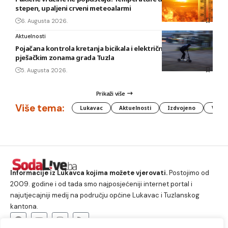
stepen, upaljeni crveni meteoalarmi
6. Augusta 2026.
Aktuelnosti
Pojačana kontrola kretanja bicikala i električnih romobila u
pješačkim zonama grada Tuzla
5. Augusta 2026.
Prikaži više
Više tema:
Lukavac
Aktuelnosti
Izdvojeno
Vlada
Informacije iz Lukavca kojima možete vjerovati.
Postojimo od
2009. godine i od tada smo najposjećeniji internet portal i
najutjecajniji medij na području općine Lukavac i Tuzlanskog
kantona.