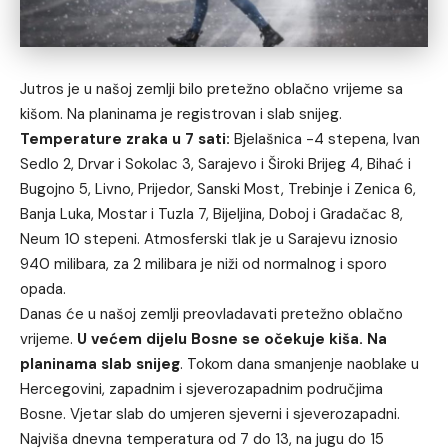
Jutros je u našoj zemlji bilo pretežno oblačno vrijeme sa
kišom. Na planinama je registrovan i slab snijeg.
Temperature zraka u 7 sati:
Bjelašnica -4 stepena, Ivan
Sedlo 2, Drvar i Sokolac 3, Sarajevo i Široki Brijeg 4, Bihać i
Bugojno 5, Livno, Prijedor, Sanski Most, Trebinje i Zenica 6,
Banja Luka, Mostar i Tuzla 7, Bijeljina, Doboj i Gradačac 8,
Neum 10 stepeni. Atmosferski tlak je u Sarajevu iznosio
940 milibara, za 2 milibara je niži od normalnog i sporo
opada.
Danas će u našoj zemlji preovladavati pretežno oblačno
vrijeme.
U većem dijelu Bosne se očekuje kiša. Na
planinama slab snijeg
. Tokom dana smanjenje naoblake u
Hercegovini, zapadnim i sjeverozapadnim područjima
Bosne. Vjetar slab do umjeren sjeverni i sjeverozapadni.
Najviša dnevna temperatura od 7 do 13, na jugu do 15