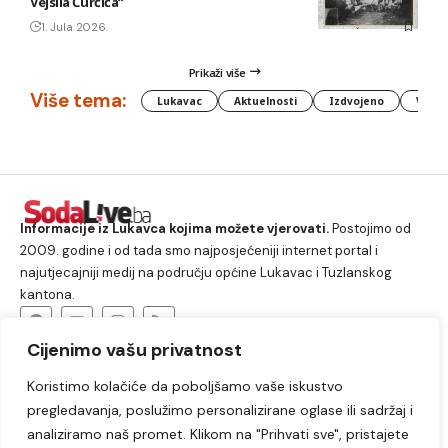
Vejsila Ćurčića“
1. Jula 2026.
Prikaži više
Više tema:
Lukavac
Aktuelnosti
Izdvojeno
Vlada
Informacije iz Lukavca kojima možete vjerovati.
Postojimo od
2009. godine i od tada smo najposjećeniji internet portal i
najutjecajniji medij na području općine Lukavac i Tuzlanskog
kantona.
Cijenimo vašu privatnost
O nama
Koristimo kolačiće da poboljšamo vaše iskustvo
Lukavac
Društvo
Crna hronika
Sport
pregledavanja, poslužimo personalizirane oglase ili sadržaj i
Kultura
Kolumne
Slobodno vrijeme
analiziramo naš promet. Klikom na "Prihvati sve", pristajete