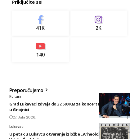
Priključite se!
41K
2K
140
Preporučujemo
Kultura
Grad Lukavac izdvaja do 37.500 KM za koncert Enesa Begovića
u Gnojnici
27. Jula 2026.
Lukavac
U petak u Lukavcu otvaranje izložbe „Arheološki foto tragovi