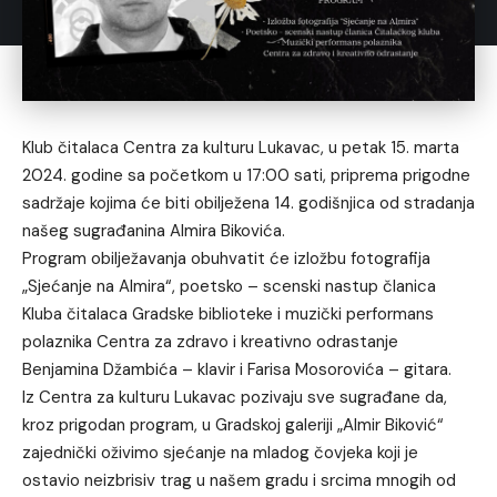
Klub čitalaca Centra za kulturu Lukavac, u petak 15. marta
2024. godine sa početkom u 17:00 sati, priprema prigodne
sadržaje kojima će biti obilježena 14. godišnjica od stradanja
našeg sugrađanina Almira Bikovića.
Program obilježavanja obuhvatit će izložbu fotografija
„Sjećanje na Almira“, poetsko – scenski nastup članica
Kluba čitalaca Gradske biblioteke i muzički performans
polaznika Centra za zdravo i kreativno odrastanje
Benjamina Džambića – klavir i Farisa Mosorovića – gitara.
Iz Centra za kulturu Lukavac pozivaju sve sugrađane da,
kroz prigodan program, u Gradskoj galeriji „Almir Biković“
zajednički oživimo sjećanje na mladog čovjeka koji je
ostavio neizbrisiv trag u našem gradu i srcima mnogih od