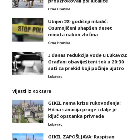
prouzrokovali psi lutalice
Crna Hronika
Ubijen 28-godišnji mladić:
Osumnjičeni uhapšen deset
minuta nakon zločina
Crna Hronika
I danas redukcija vode u Lukavcu:
Građani obaviješteni tek u 20:30
sati za prekid koji počinje ujutro
Lukavac
Vijesti iz Koksare
GIKIL nema krizu rukovođenja:
Hitna sanacija pruge i dalje je
ključ opstanka privrede
Lukavac
GIKIL ZAPOŠLJAVA: Raspisan