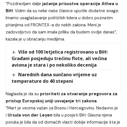
“Pozdravljam dalje
jačanje prisustva operacije Athea u
BiH
. Vidim da su neke naše članice uputile dodatne snage.
Imamo usaglašavanje političkih lidera u dobro poznatim
pitanjima od FRONTEX-a do nekih zakona. Meni je
zadovoljstvo da sam imala priliku da budem ovdje danas”,
kazala je u obraćanju medijima.
Više od 100 letjelica registrovano u BiH:
Građani posjeduju trećinu flote, ali većina
aviona je stara i po nekoliko decenija
Narednih dana sunčano vrijeme uz
temperature do 40 stepeni
Naglasila je da su
prioriteti za otvaranje pregovora za
pristup Europskoj uniji usvajanje tri zakona
.
“Mart je veoma važan za Bosnu i Hercegovinu. Nedavno je
i
Ursula von der Leyen
bila u posjeti BiH. Glavna njena
poruka je bila da od domaćih vlasti dobije informacije šta je