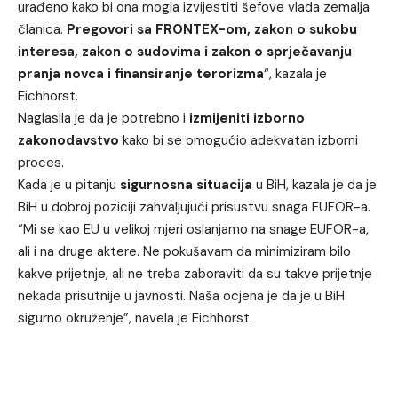
urađeno kako bi ona mogla izvijestiti šefove vlada zemalja
članica.
Pregovori sa FRONTEX-om, zakon o sukobu
interesa, zakon o sudovima i zakon o sprječavanju
pranja novca i finansiranje terorizma
“, kazala je
Eichhorst.
Naglasila je da je potrebno i
izmijeniti izborno
zakonodavstvo
kako bi se omogućio adekvatan izborni
proces.
Kada je u pitanju
sigurnosna situacija
u BiH, kazala je da je
BiH u dobroj poziciji zahvaljujući prisustvu snaga EUFOR-a.
“Mi se kao EU u velikoj mjeri oslanjamo na snage EUFOR-a,
ali i na druge aktere. Ne pokušavam da minimiziram bilo
kakve prijetnje, ali ne treba zaboraviti da su takve prijetnje
nekada prisutnije u javnosti. Naša ocjena je da je u BiH
sigurno okruženje”, navela je Eichhorst.