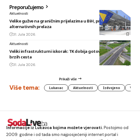
Preporučujemo
Aktuelnosti
Velike gužve na graničnim prijelazima u BiH, preporuka
alternativnih prelaza
31. Jula 2026.
Aktuelnosti
Veliki infrastrukturni iskorak: TK dobija gotovo 80 kilometara
brzih cesta
31. Jula 2026.
Prikaži više
Više tema:
Lukavac
Aktuelnosti
Izdvojeno
Vlada
Informacije iz Lukavca kojima možete vjerovati.
Postojimo od
2009. godine i od tada smo najposjećeniji internet portal i