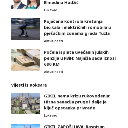
Elmedina Hodžić
Lukavac
Pojačana kontrola kretanja
bicikala i električnih romobila u
pješačkim zonama grada Tuzla
Aktuelnosti
Počela isplata uvećanih julskih
penzija u FBiH: Najniža sada iznosi
690 KM
Aktuelnosti
Vijesti iz Koksare
GIKIL nema krizu rukovođenja:
Hitna sanacija pruge i dalje je
ključ opstanka privrede
Lukavac
GIKIL ZAPOŠLJAVA: Raspisan