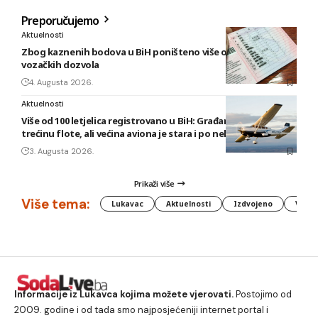
Preporučujemo
Aktuelnosti
Zbog kaznenih bodova u BiH poništeno više od 5.300
vozačkih dozvola
4. Augusta 2026.
Aktuelnosti
Više od 100 letjelica registrovano u BiH: Građani posjeduju
trećinu flote, ali većina aviona je stara i po nekoliko decenija
3. Augusta 2026.
Prikaži više
Više tema:
Lukavac
Aktuelnosti
Izdvojeno
Vlada
Informacije iz Lukavca kojima možete vjerovati.
Postojimo od
2009. godine i od tada smo najposjećeniji internet portal i