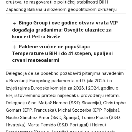
društva, te razgovarati o političkoj stabilnosti BiH i
Zapadnog Balkana u složenom geopolitičkom okruženju.
Bingo Group i ove godine otvara vrata VIP
događaja građanima: Osvojite ulaznice za
koncert Petra Graše
Paklene vrućine ne popuštaju:
Temperature u BiH i do 41 stepen, upaljeni
crveni meteoalarmi
Delegacija će se posebno pozabaviti pitanjima navedenim
u Rezoluciji Europskog parlamenta od 9. jula 2025. i o
izvještajima Europske komisije za 2023. i 2024. godinu o
BiH, istovremeno prateći napredak u provođenju reformi.
Delegaciju čine: Matjaž Nemec (S&D, Slovenija), Christophe
Gomart (EPP, Francuska), Michał Szczerba (EPP, Poljska),
Nacho Sánchez Amor (S&D, Španija), Tonino Picula (S&D,
Hrvatska), Marta Temido (S&D, Portugal) i Helmut