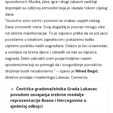
sposobnosti. Muzika, ples, igra i drugi zabavni sadržaji
doprinijeli su odličnoj atmosferi koja je vladala tokom cijelog
dana.
“Izuzetno smo sretni i ponosni na ovakav uspjeh našeg
Dana otvorenih vrata. Ovaj događaj je postao mnogo više
od obične manifestacije. To je zapravo prilika da se još jače
povežemo s lokalnom zajednicom i pokažemo koliko
cijenimo podršku naših sugrađana. Odaziv je bio izvanredan,
a osmijesi na licima djece i odraslih za nas su najveća
nagrada. Želim zahvaliti svim posjetiteljima i našim
uposlenicima koji su pomogli da i ovogodišnje porodično
druženje bude nezaboravno.” – izjavio je
Nihad Begić
,
direktor prodaje i marketinga Lukavac Cementa.
Čestitka gradonačelnika Grada Lukavac
povodom osvajanja srebrne medalje
reprezentacije Bosne i Hercegovine u
sjedećoj odbojci