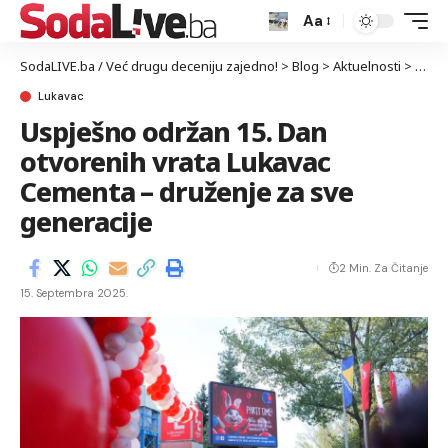
Aa
SodaLIVE.ba / Već drugu deceniju zajedno!
>
Blog
>
Aktuelnosti
>
Luka
Lukavac
Uspješno održan 15. Dan
otvorenih vrata Lukavac
Cementa – druženje za sve
generacije
2 Min. Za Čitanje
15. Septembra 2025.