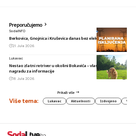
Preporučujemo
SodaINFO
Berkovica, Gnojnica i Kruševica danas bez električne energije
21. Jula 2026.
Lukavac
Nestao zlatni retriver u okolini Bokavića – vlasnik nudi
nagradu za informacije
18. Jula 2026.
Prikaži više
Više tema:
Lukavac
Aktuelnosti
Izdvojeno
Vlada