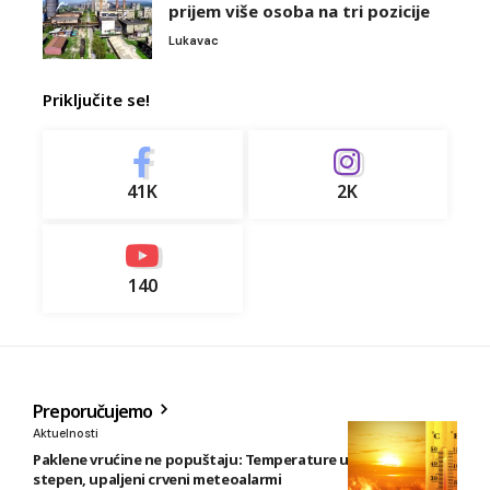
prijem više osoba na tri pozicije
Lukavac
Priključite se!
41K
2K
140
Preporučujemo
Aktuelnosti
Paklene vrućine ne popuštaju: Temperature u BiH i do 41
stepen, upaljeni crveni meteoalarmi