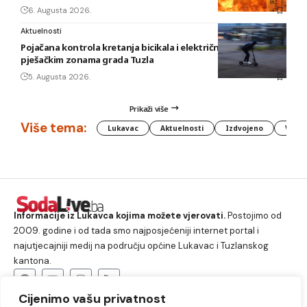
6. Augusta 2026.
Aktuelnosti
Pojačana kontrola kretanja bicikala i električnih romobila u
pješačkim zonama grada Tuzla
5. Augusta 2026.
Prikaži više
Više tema:
Lukavac
Aktuelnosti
Izdvojeno
Vlada
Informacije iz Lukavca kojima možete vjerovati.
Postojimo od
2009. godine i od tada smo najposjećeniji internet portal i
najutjecajniji medij na području općine Lukavac i Tuzlanskog
kantona.
Cijenimo vašu privatnost