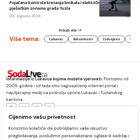
Pojačana kontrola kretanja bicikala i električnih romobila u
pješačkim zonama grada Tuzla
5. Augusta 2026.
Prikaži više
Više tema:
Lukavac
Aktuelnosti
Izdvojeno
Vlada
Informacije iz Lukavca kojima možete vjerovati.
Postojimo od
2009. godine i od tada smo najposjećeniji internet portal i
najutjecajniji medij na području općine Lukavac i Tuzlanskog
kantona.
Cijenimo vašu privatnost
O nama
Koristimo kolačiće da poboljšamo vaše iskustvo
Lukavac
Društvo
Crna hronika
Sport
pregledavanja, poslužimo personalizirane oglase ili sadržaj i
Kultura
Kolumne
Slobodno vrijeme