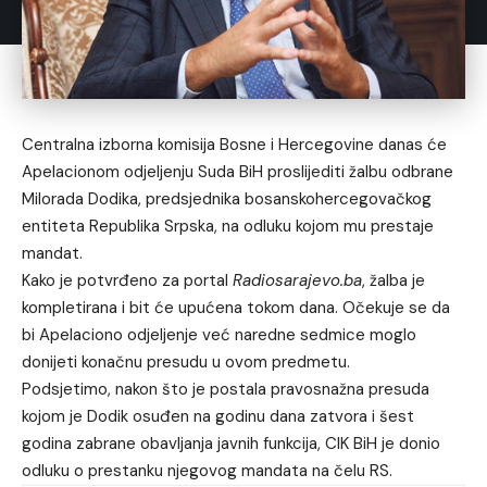
Centralna izborna komisija Bosne i Hercegovine danas će
Apelacionom odjeljenju Suda BiH proslijediti žalbu odbrane
Milorada Dodika, predsjednika bosanskohercegovačkog
entiteta Republika Srpska, na odluku kojom mu prestaje
mandat.
Kako je potvrđeno za portal
Radiosarajevo.ba
, žalba je
kompletirana i bit će upućena tokom dana. Očekuje se da
bi Apelaciono odjeljenje već naredne sedmice moglo
donijeti konačnu presudu u ovom predmetu.
Podsjetimo, nakon što je postala pravosnažna presuda
kojom je Dodik osuđen na godinu dana zatvora i šest
godina zabrane obavljanja javnih funkcija, CIK BiH je donio
odluku o prestanku njegovog mandata na čelu RS.